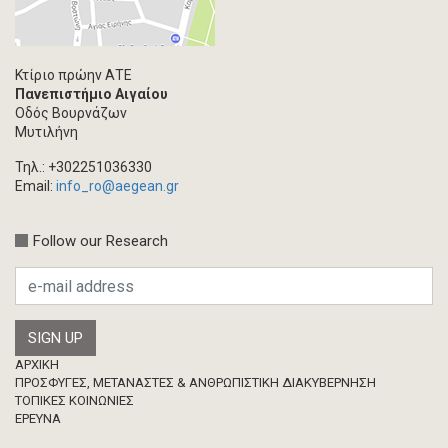
Ανάρτηση Blog
Multimedia
Άρθρο ακαδημαϊκoύ περιοδικού
Κτίριο πρώην ΑΤΕ
Πανεπιστήμιο Αιγαίου
Τεύχος ακαδημαϊκού περιοδικού
Οδός Βουρνάζων
Βιβλίο/Μονογραφία
Μυτιλήνη
Συλλογικός τόμος
Τηλ.: +302251036330
Κεφάλαιο σε συλλογικό τόμο
Email:
info_ro@aegean.gr
Συνέδριο-Εκδήλωση
Follow our Research
Προσκλήσεις
Ερευνητική δημοσίευση
Μεταπτυχιακή Διπλωματική Εργασία
Footer
ΑΡΧΙΚΗ
ΠΡΟΣΦΥΓΕΣ, ΜΕΤΑΝΑΣΤΕΣ & ΑΝΘΡΩΠΙΣΤΙΚΗ ΔΙΑΚΥΒΕΡΝΗΣΗ
ΤΟΠΙΚΕΣ ΚΟΙΝΩΝΙΕΣ
ΈΡΕΥΝΑ