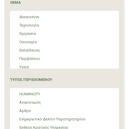
ΘΕΜΑ
Δικαιοσύνη
Τεχνολογία
Θρησκεία
Οικονομία
Εκπαίδευση
Περιβάλλον
Υγεία
Τουρισμός
ΤΥΠΟΣ ΠΕΡΙΕΧΟΜΕΝΟΥ
Πολιτική
ΜΜΕ
HUMANCITY
Θεσμικές ρυθμίσεις
Ανακοίνωση
Υποστήριξη Προσφύγων και Μεταναστών
Άρθρο
Υλικός πολιτισμός
Ενημερωτικό Δελτίο Παρατηρητηρίου
Τέχνη
Έκθεση Κρατικής Υπηρεσίας