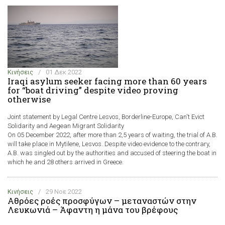
Κινήσεις
/
01 Δεκ 2022
Iraqi asylum seeker facing more than 60 years
for “boat driving” despite video proving
otherwise
Joint statement by Legal Centre Lesvos, Borderline-Europe, Can't Evict
Solidarity and Aegean Migrant Solidarity
On 05 December 2022, after more than 2,5 years of waiting, the trial of A.B.
will take place in Mytilene, Lesvos. Despite video evidence to the contrary,
A.B. was singled out by the authorities and accused of steering the boat in
which he and 28 others arrived in Greece.
Κινήσεις
/
29 Νοε 2022
Αθρόες ροές προσφύγων – μεταναστών στην
Λευκωνιά – Άφαντη η μάνα του βρέφους