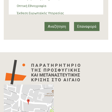
Οπτική Εθνογραφία
Έκθεση Ευρωπαϊκής Υπηρεσίας
Έκθεση Δια-κρατικού Οργανισμού
Έκθεση διεθνούς οργανισμού
Αναφορά
Άρθρο-Τύπος
Δελτίο Τύπου
Στατιστικά Δεδομένα
Info-graphic
Χάρτης
Επιστολή
Συνέντευξη
Πρωτογενές υλικό
Φωτογραφία
Εκδηλώσεις