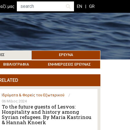
Αναζήτηση
αζί μας
EN
GR
ΊΕΣ
ΈΡΕΥΝΑ
ΜΑΤΑ
ΒΙΒΛΙΟΓΡΑΦΊΑ
ΚΟΙΝΩΝΊΑ ΤΗΣ ΛΈΡΟΥ
ΑΝΘΡΩΠΙΣΤΙΚΉ ΔΙΑΚΥΒΈΡΝΗΣΗ
ΕΝΗΜΕΡΏΣΕΙΣ ΈΡΕΥΝΑΣ
ΕΚΔΗΛΏΣΕΙΣ
ΆΛΛΑ ΝΗΣΙΆ
RELATED
Ιδρύματα & Φορείς του Εξωτερικού
/
06 Μάιος 2024
To the future guests of Lesvos:
Hospitality and history among
Syrian refugees. By Maria Kastrinou
& Hannah Knoerk