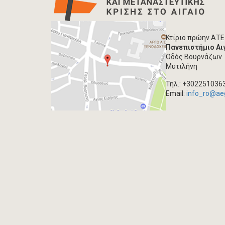
Κτίριο πρώην ΑΤΕ
Πανεπιστήμιο Αι
Οδός Βουρνάζων
Μυτιλήνη
Τηλ.: +302251036
Email:
info_ro@ae