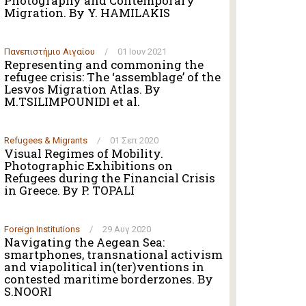
Photography and Contemporary
Migration. By Y. HAMILAKIS
Πανεπιστήμιο Αιγαίου
/
01 Ιουν 2021
Representing and commoning the
refugee crisis: The ‘assemblage’ of the
Lesvos Migration Atlas. By
M.TSILIMPOUNIDI et al.
Refugees & Migrants
/
01 Σεπ 2020
Visual Regimes of Mobility.
Photographic Exhibitions on
Refugees during the Financial Crisis
in Greece. By P. TOPALI
Foreign Institutions
/
29 Αυγ 2020
Navigating the Aegean Sea:
smartphones, transnational activism
and viapolitical in(ter)ventions in
contested maritime borderzones. By
S.NOORI