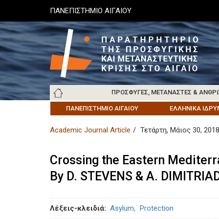
Παράκαμψη
ΠΑΝΕΠΙΣΤΗΜΙΟ ΑΙΓΑΙΟΥ
προς
το
κυρίως
περιεχόμενο
Main
ΠΡΌΣΦΥΓΕΣ, ΜΕΤΑΝΆΣΤΕΣ & ΑΝΘΡ
navigation
ΠΑΝΕΠΙΣΤΉΜΙΟ ΑΙΓΑΊΟΥ
ΚΟΙΝΩΝΊΑ ΤΗΣ ΛΈΣΒΟΥ
ΣΧΕΤΙΚΆ
ΠΡΌΣΦΥΓΕΣ ΚΑΙ ΜΕΤΑΝΆΣΤΕΣ
ΚΟΙΝΩΝΊΑ ΤΗΣ Χ
ΕΛΛΗΝΙΚΆ ΙΔΡΎ
ΑΡΧ
Academic Journal Article
Τετάρτη, Μάιος 30, 201
Crossing the Eastern Mediterra
By D. STEVENS & A. DIMITRIAD
Λέξεις-κλειδιά
Asylum
Protection