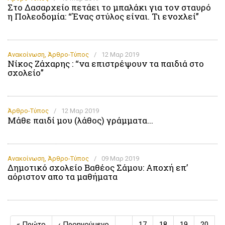
Στο Δασαρχείο πετάει το μπαλάκι για τον σταυρό
η Πολεοδομία: “Ένας στύλος είναι. Τι ενοχλεί”
Ανακοίνωση
,
Άρθρο-Τύπος
/
12 Μαρ 2019
Νίκος Ζάχαρης : “να επιστρέψουν τα παιδιά στο
σχολείο”
Άρθρο-Τύπος
/
12 Μαρ 2019
Μάθε παιδί μου (λάθος) γράμματα...
Ανακοίνωση
,
Άρθρο-Τύπος
/
09 Μαρ 2019
Δημοτικό σχολείο Βαθέος Σάμου: Αποχή επ’
αόριστον απο τα μαθήματα
Σελιδοποίηση
First
« Πρώτο
Προηγούμενη
‹ Προηγούμενο
…
Σελίδα
17
Σελίδα
18
Σελίδα
19
Σελίδα
20