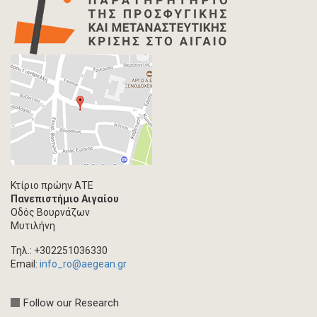
Χάρτης
Επιστολή
Συνέντευξη
Πρωτογενές υλικό
Φωτογραφία
Εκδηλώσεις
Ανάρτηση Blog
Multimedia
Άρθρο ακαδημαϊκoύ περιοδικού
Κτίριο πρώην ΑΤΕ
Πανεπιστήμιο Αιγαίου
Τεύχος ακαδημαϊκού περιοδικού
Οδός Βουρνάζων
Βιβλίο/Μονογραφία
Μυτιλήνη
Συλλογικός τόμος
Τηλ.: +302251036330
Κεφάλαιο σε συλλογικό τόμο
Email:
info_ro@aegean.gr
Συνέδριο-Εκδήλωση
Follow our Research
Προσκλήσεις