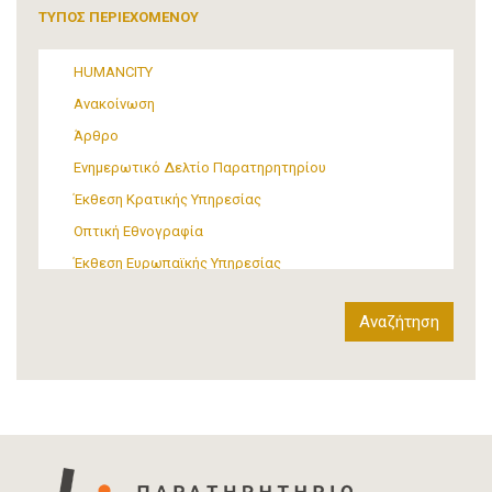
Τουρισμός
ΤΥΠΟΣ ΠΕΡΙΕΧΟΜΕΝΟΥ
Πολιτική
ΜΜΕ
HUMANCITY
Θεσμικές ρυθμίσεις
Ανακοίνωση
Υποστήριξη Προσφύγων και Μεταναστών
Άρθρο
Υλικός πολιτισμός
Ενημερωτικό Δελτίο Παρατηρητηρίου
Τέχνη
Έκθεση Κρατικής Υπηρεσίας
Οπτική Εθνογραφία
Έκθεση Ευρωπαϊκής Υπηρεσίας
Έκθεση Δια-κρατικού Οργανισμού
Έκθεση διεθνούς οργανισμού
Αναφορά
Άρθρο-Τύπος
Δελτίο Τύπου
Στατιστικά Δεδομένα
Info-graphic