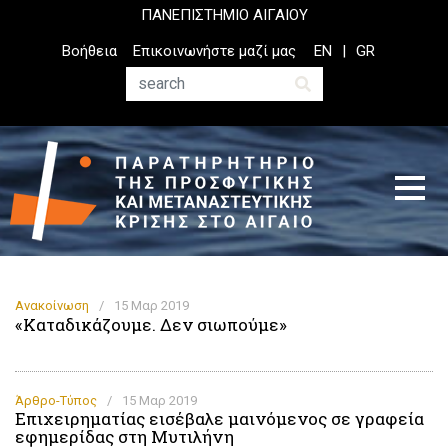
Παράκαμψη
ΠΑΝΕΠΙΣΤΗΜΙΟ ΑΙΓΑΙΟΥ
προς
Top
Βοήθεια
Επικοινωνήστε μαζί μας
EN
GR
το
Header
κυρίως
Menu
Αναζήτηση
περιεχόμενο
Ανακοίνωση
/
15 Μαρ 2019
«Καταδικάζουμε. Δεν σιωπούμε»
Άρθρο-Τύπος
/
15 Μαρ 2019
Επιχειρηματίας εισέβαλε μαινόμενος σε γραφεία
εφημερίδας στη Μυτιλήνη