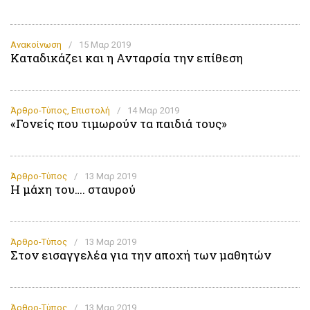
Ανακοίνωση
/
15 Μαρ 2019
Καταδικάζει και η Ανταρσία την επίθεση
Άρθρο-Τύπος
,
Επιστολή
/
14 Μαρ 2019
«Γονείς που τιμωρούν τα παιδιά τους»
Άρθρο-Τύπος
/
13 Μαρ 2019
Η μάχη του…. σταυρού
Άρθρο-Τύπος
/
13 Μαρ 2019
Στον εισαγγελέα για την αποχή των μαθητών
Άρθρο-Τύπος
/
13 Μαρ 2019