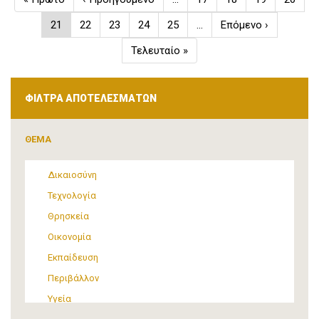
page
σελίδα
Τρέχουσα
21
Σελίδα
22
Σελίδα
23
Σελίδα
24
Σελίδα
25
…
Next
Επόμενο ›
σελίδα
page
Last
Τελευταίο »
page
ΦΙΛΤΡΑ ΑΠΟΤΕΛΕΣΜΑΤΩΝ
ΘΕΜΑ
Δικαιοσύνη
Τεχνολογία
Θρησκεία
Οικονομία
Εκπαίδευση
Περιβάλλον
Υγεία