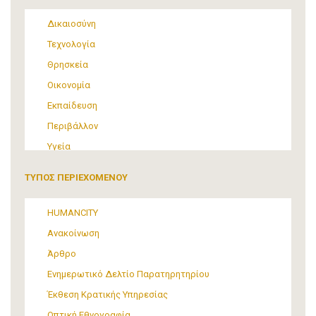
Δικαιοσύνη
Τεχνολογία
Θρησκεία
Οικονομία
Εκπαίδευση
Περιβάλλον
Υγεία
Τουρισμός
ΤΥΠΟΣ ΠΕΡΙΕΧΟΜΕΝΟΥ
Πολιτική
ΜΜΕ
HUMANCITY
Θεσμικές ρυθμίσεις
Ανακοίνωση
Υποστήριξη Προσφύγων και Μεταναστών
Άρθρο
Υλικός πολιτισμός
Ενημερωτικό Δελτίο Παρατηρητηρίου
Τέχνη
Έκθεση Κρατικής Υπηρεσίας
Οπτική Εθνογραφία