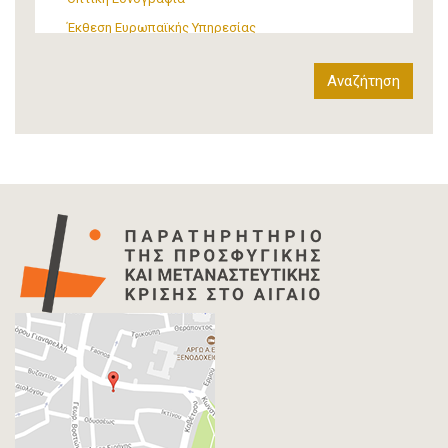
Έκθεση Ευρωπαϊκής Υπηρεσίας
Έκθεση Δια-κρατικού Οργανισμού
Έκθεση διεθνούς οργανισμού
Αναφορά
Άρθρο-Τύπος
Δελτίο Τύπου
Στατιστικά Δεδομένα
Info-graphic
Χάρτης
Επιστολή
Συνέντευξη
Πρωτογενές υλικό
Φωτογραφία
Εκδηλώσεις
Ανάρτηση Blog