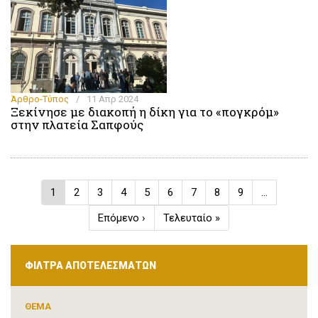
Άρθρο-Τύπος
/
11 Απρ 2024
Ξεκίνησε με διακοπή η δίκη για το «πογκρόμ»
στην πλατεία Σαπφούς
Σελιδοποίηση
Τρέχουσα
1
Σελίδα
2
Σελίδα
3
Σελίδα
4
Σελίδα
5
Σελίδα
6
Σελίδα
7
Σελίδα
8
Σελίδα
9
…
σελίδα
Next
Επόμενο ›
Last
Τελευταίο »
page
page
ΦΙΛΤΡΑ ΑΠΟΤΕΛΕΣΜΑΤΩΝ
ΘΕΜΑ