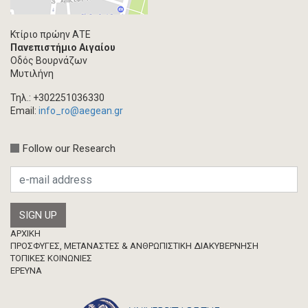
Multimedia
Άρθρο ακαδημαϊκoύ περιοδικού
Κτίριο πρώην ΑΤΕ
Πανεπιστήμιο Αιγαίου
Τεύχος ακαδημαϊκού περιοδικού
Οδός Βουρνάζων
Βιβλίο/Μονογραφία
Μυτιλήνη
Συλλογικός τόμος
Τηλ.: +302251036330
Κεφάλαιο σε συλλογικό τόμο
Email:
info_ro@aegean.gr
Συνέδριο-Εκδήλωση
Follow our Research
Προσκλήσεις
Ερευνητική δημοσίευση
Μεταπτυχιακή Διπλωματική Εργασία
Footer
ΑΡΧΙΚΗ
ΠΡΟΣΦΥΓΕΣ, ΜΕΤΑΝΑΣΤΕΣ & ΑΝΘΡΩΠΙΣΤΙΚΗ ΔΙΑΚΥΒΕΡΝΗΣΗ
ΤΟΠΙΚΕΣ ΚΟΙΝΩΝΙΕΣ
ΈΡΕΥΝΑ