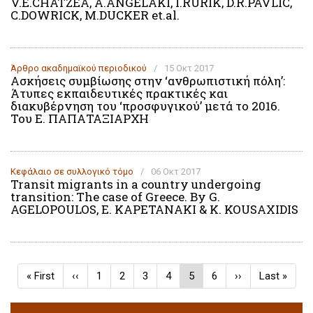
V.E.CHATZEA, A.ANGELAKI, I.RURIK, D.R.PAVLIC,
C.DOWRICK, M.DUCKER et.al.
Άρθρο ακαδημαϊκoύ περιοδικού
/
15 Οκτ 2017
Ασκήσεις συμβίωσης στην ‘ανθρωπιστική πόλη’:
Άτυπες εκπαιδευτικές πρακτικές και
διακυβέρνηση του ‘προσφυγικού’ μετά το 2016.
Του Ε. ΠΑΠΑΤΑΞΙΑΡΧΗ
Κεφάλαιο σε συλλογικό τόμο
/
06 Οκτ 2017
Transit migrants in a country undergoing
transition: The case of Greece. By G.
AGELOPOULOS, E. KAPETANAKI & K. KOUSAXIDIS
Σελιδοποίηση
First
« First
Προηγούμενη
‹‹
Σελίδα
1
Σελίδα
2
Σελίδα
3
Σελίδα
4
Τρέχουσα
5
Σελίδα
6
Next
››
Last
Last »
page
σελίδα
σελίδα
page
page