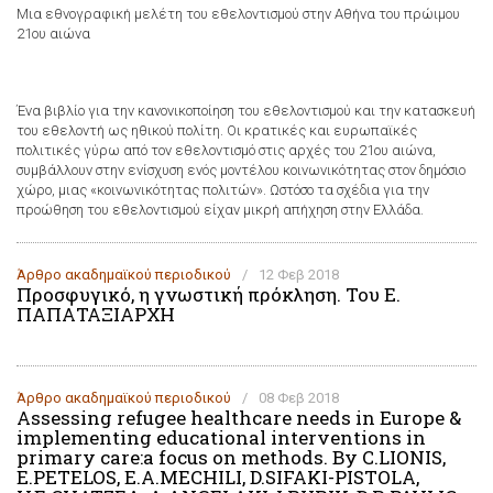
Μια εθνογραφική μελέτη του εθελοντισμού στην Αθήνα του πρώιμου
21ου αιώνα
Ένα βιβλίο για την κανονικοποίηση του εθελοντισμού και την κατασκευή
του εθελοντή ως ηθικού πολίτη. Οι κρατικές και ευρωπαϊκές
πολιτικές γύρω από τον εθελοντισμό στις αρχές του 21ου αιώνα,
συμβάλλουν στην ενίσχυση ενός μοντέλου κοινωνικότητας στον δημόσιο
χώρο, μιας «κοινωνικότητας πολιτών». Ωστόσο τα σχέδια για την
προώθηση του εθελοντισμού είχαν μικρή απήχηση στην Ελλάδα.
Άρθρο ακαδημαϊκoύ περιοδικού
/
12 Φεβ 2018
Προσφυγικό, η γνωστική πρόκληση. Του Ε.
ΠΑΠΑΤΑΞΙΑΡΧΗ
Άρθρο ακαδημαϊκoύ περιοδικού
/
08 Φεβ 2018
Assessing refugee healthcare needs in Europe &
implementing educational interventions in
primary care:a focus on methods. By C.LIONIS,
E.PETELOS, E.A.MECHILI, D.SIFAKI-PISTOLA,