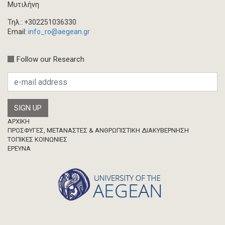
Βιβλίο/Μονογραφία
Μυτιλήνη
Συλλογικός τόμος
Τηλ.: +302251036330
Κεφάλαιο σε συλλογικό τόμο
Email:
info_ro@aegean.gr
Συνέδριο-Εκδήλωση
Follow our Research
Προσκλήσεις
Ερευνητική δημοσίευση
Μεταπτυχιακή Διπλωματική Εργασία
Footer
ΑΡΧΙΚΗ
ΠΡΟΣΦΥΓΕΣ, ΜΕΤΑΝΑΣΤΕΣ & ΑΝΘΡΩΠΙΣΤΙΚΗ ΔΙΑΚΥΒΕΡΝΗΣΗ
ΤΟΠΙΚΕΣ ΚΟΙΝΩΝΙΕΣ
ΈΡΕΥΝΑ