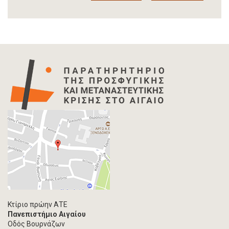
Αναφορά
Άρθρο-Τύπος
Δελτίο Τύπου
Στατιστικά Δεδομένα
Info-graphic
Χάρτης
Επιστολή
Συνέντευξη
Πρωτογενές υλικό
Φωτογραφία
Εκδηλώσεις
Ανάρτηση Blog
Multimedia
Άρθρο ακαδημαϊκoύ περιοδικού
Κτίριο πρώην ΑΤΕ
Πανεπιστήμιο Αιγαίου
Τεύχος ακαδημαϊκού περιοδικού
Οδός Βουρνάζων