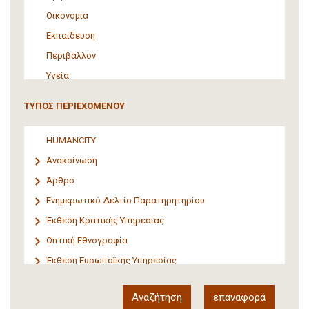
Οικονομία
Εκπαίδευση
Περιβάλλον
Υγεία
Τουρισμός
ΤΥΠΟΣ ΠΕΡΙΕΧΟΜΕΝΟΥ
Πολιτική
ΜΜΕ
HUMANCITY
Θεσμικές ρυθμίσεις
Ανακοίνωση
Υποστήριξη Προσφύγων και Μεταναστών
Άρθρο
Υλικός πολιτισμός
Ενημερωτικό Δελτίο Παρατηρητηρίου
Τέχνη
Έκθεση Κρατικής Υπηρεσίας
Οπτική Εθνογραφία
Έκθεση Ευρωπαϊκής Υπηρεσίας
Έκθεση Δια-κρατικού Οργανισμού
Έκθεση διεθνούς οργανισμού