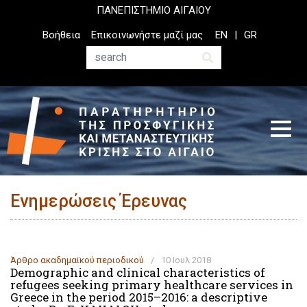
Παράκαμψη
ΠΑΝΕΠΙΣΤΗΜΙΟ ΑΙΓΑΙΟΥ
προς
Top
Βοήθεια
Επικοινωνήστε μαζί μας
EN
GR
το
Header
κυρίως
Menu
Αναζήτηση
περιεχόμενο
Ενημερώσεις Έρευνας
Άρθρο ακαδημαϊκoύ περιοδικού
/
10 Ιουλ 2018
Demographic and clinical characteristics of
refugees seeking primary healthcare services in
Greece in the period 2015–2016: a descriptive