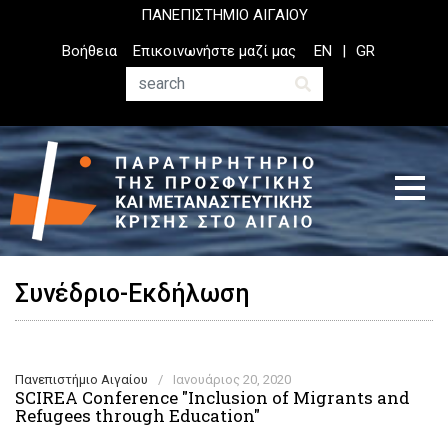
Παράκαμψη
ΠΑΝΕΠΙΣΤΗΜΙΟ ΑΙΓΑΙΟΥ
προς
Top
Βοήθεια
Επικοινωνήστε μαζί μας
EN
GR
το
Header
κυρίως
Menu
Αναζήτηση
περιεχόμενο
Συνέδριο-Εκδήλωση
Πανεπιστήμιο Αιγαίου
/
Ιανουάριος 20, 2020
SCIREA Conference "Inclusion of Migrants and
Refugees through Education"