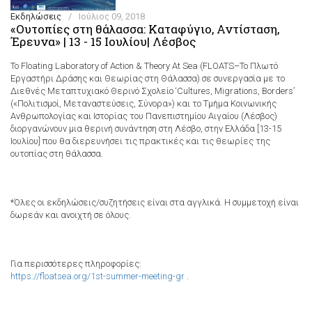
Εκδηλώσεις
/
Ιούλιος 09, 2018
«Ουτοπίες στη θάλασσα: Καταφύγιο, Αντίσταση,
Έρευνα» | 13 - 15 Ιουλίου| Λέσβος
Το Floating Laboratory of Action & Theory At Sea (FLOATS–Το Πλωτό
Εργαστήρι Δράσης και Θεωρίας στη Θάλασσα) σε συνεργασία με το
Διεθνές Μεταπτυχιακό Θερινό Σχολείο ‘Cultures, Migrations, Borders’
(«Πολιτισμοί, Μεταναστεύσεις, Σύνορα») και το Τμήμα Κοινωνικής
Ανθρωπολογίας και Ιστορίας του Πανεπιστημίου Αιγαίου (Λέσβος)
διοργανώνουν μια θερινή συνάντηση στη Λέσβο, στην Ελλάδα [13-15
Ιουλίου] που θα διερευνήσει τις πρακτικές και τις θεωρίες της
ουτοπίας στη θάλασσα.​
*Όλες οι εκδηλώσεις/συζητήσεις είναι στα αγγλικά. Η συμμετοχή είναι
δωρεάν και ανοιχτή σε όλους.
Για περισσότερες πληροφορίες:
https://floatsea.org/1st-summer-meeting-gr
.