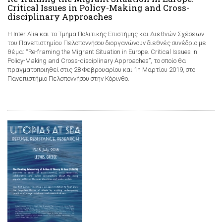
Critical Issues in Policy-Making and Cross-
disciplinary Approaches
H Inter Alia και το Τμήμα Πολιτικής Επιστήμης και Διεθνών Σχέσεων
του Πανεπιστημίου Πελοποννήσου διοργανώνουν διεθνές συνέδριο με
θέμα: “Re-framing the Migrant Situation in Europe. Critical Issues in
Policy-Making and Cross-disciplinary Approaches”, το οποίο θα
πραγματοποιηθεί στις 28 Φεβρουαρίου και 1η Μαρτίου 2019, στο
Πανεπιστήμιο Πελοποννήσου στην Κόρινθο.