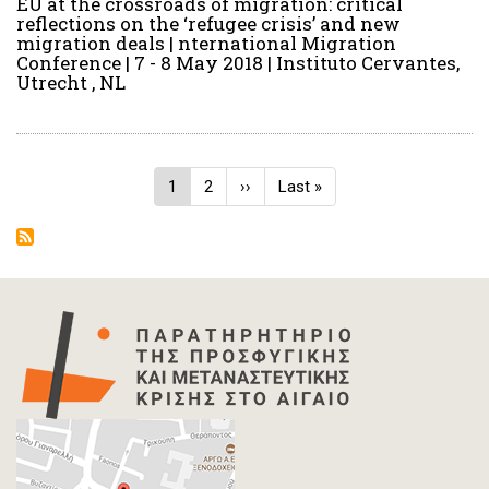
EU at the crossroads of migration: critical
reflections on the ‘refugee crisis’ and new
migration deals | nternational Migration
Conference | 7 - 8 May 2018 | Instituto Cervantes,
Utrecht , NL
Σελιδοποίηση
Τρέχουσα
1
Σελίδα
2
Next
››
Last
Last »
σελίδα
page
page