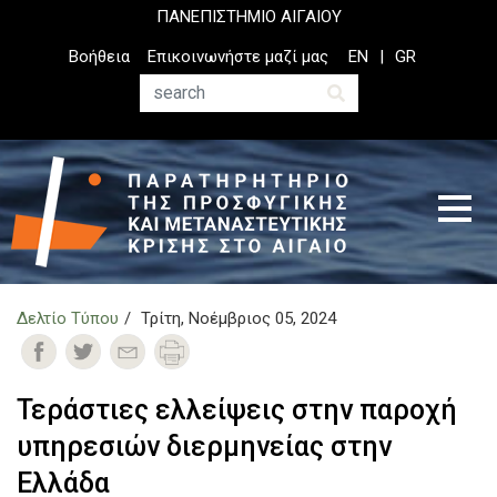
Παράκαμψη
ΠΑΝΕΠΙΣΤΗΜΙΟ ΑΙΓΑΙΟΥ
προς
Top
Βοήθεια
Επικοινωνήστε μαζί μας
EN
GR
το
Header
κυρίως
Menu
Αναζήτηση
περιεχόμενο
Δελτίο Τύπου
Τρίτη, Νοέμβριος 05, 2024
Τεράστιες ελλείψεις στην παροχή
υπηρεσιών διερμηνείας στην
Ελλάδα