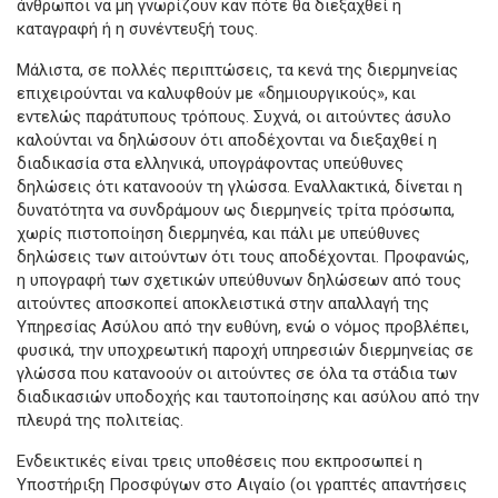
άνθρωποι να μη γνωρίζουν καν πότε θα διεξαχθεί η
καταγραφή ή η συνέντευξή τους.
Μάλιστα, σε πολλές περιπτώσεις, τα κενά της διερμηνείας
επιχειρούνται να καλυφθούν με «δημιουργικούς», και
εντελώς παράτυπους τρόπους. Συχνά, οι αιτούντες άσυλο
καλούνται να δηλώσουν ότι αποδέχονται να διεξαχθεί η
διαδικασία στα ελληνικά, υπογράφοντας υπεύθυνες
δηλώσεις ότι κατανοούν τη γλώσσα. Εναλλακτικά, δίνεται η
δυνατότητα να συνδράμουν ως διερμηνείς τρίτα πρόσωπα,
χωρίς πιστοποίηση διερμηνέα, και πάλι με υπεύθυνες
δηλώσεις των αιτούντων ότι τους αποδέχονται. Προφανώς,
η υπογραφή των σχετικών υπεύθυνων δηλώσεων από τους
αιτούντες αποσκοπεί αποκλειστικά στην απαλλαγή της
Υπηρεσίας Ασύλου από την ευθύνη, ενώ ο νόμος προβλέπει,
φυσικά, την υποχρεωτική παροχή υπηρεσιών διερμηνείας σε
γλώσσα που κατανοούν οι αιτούντες σε όλα τα στάδια των
διαδικασιών υποδοχής και ταυτοποίησης και ασύλου από την
πλευρά της πολιτείας.
Ενδεικτικές είναι τρεις υποθέσεις που εκπροσωπεί η
Υποστήριξη Προσφύγων στο Αιγαίο (οι γραπτές απαντήσεις