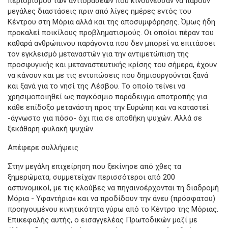
περιορισμού των αντιδράσεων που κινδύνευσαν να πάρουν
μεγάλες διαστάσεις πριν από λίγες ημέρες εντός του
Κέντρου στη Μόρια αλλά και της αποσυμφόρησης. Όμως ήδη
προκαλεί ποικίλους προβληματισμούς. Οι οποίοι πέραν του
καθαρά ανθρώπινου παράγοντα που δεν μπορεί να επιτάσσει
τον εγκλεισμό μεταναστών για την αντιμετώπιση της
προσφυγικής και μεταναστευτικής κρίσης του σήμερα, έχουν
να κάνουν και με τις εντυπώσεις που δημιουργούνται ξανά
και ξανά για το νησί της Λέσβου. Το οποίο τείνει να
χρησιμοποιηθεί ως παγκόσμιο παράδειγμα αποτροπής για
κάθε επίδοξο μετανάστη προς την Ευρώπη και να καταστεί
-άγνωστο για πόσο- όχι πια σε αποθήκη ψυχών. Αλλά σε
ξεκάθαρη φυλακή ψυχών.
Απέφερε συλλήψεις
Στην μεγάλη επιχείρηση που ξεκίνησε από χθες τα
ξημερώματα, συμμετείχαν περισσότεροι από 200
αστυνομικοί, με τις κλούβες να πηγαινοέρχονται τη διαδρομή
Μόρια - Υφαντήρια» και να προδίδουν την άνευ (πρόσφατου)
προηγουμένου κινητικότητα γύρω από το Κέντρο της Μόριας.
Επικεφαλής αυτής, ο εισαγγελέας Πρωτοδικών μαζί με