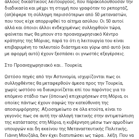
άλλους δικαστικούς λειτουργούς, που παρακολουθούσαν την
διαδικασία και μέχρι τη στιγμή που γραφόταν το ρεπορτάζ,
(απ)έφερε τη σύλληψη περισσότερων από 50 μεταναστών,
που τους είχε απορριφθεί το αίτημα ασύλου. Οι 50 αυτοί
αλλά και όποιοι άλλοι ενδεχομένως συλληφθούν τώρα,
φαίνεται πως θα μπουν στο προαναχωρησιακό Κέντρο
κράτησης της Μόριας, παρά το ότι η λειτουργία του είναι
επιβαρυμένη το τελευταίο διάστημα και γύρω από αυτό (και
με αφορμή αυτό) έχουν ξεσπάσει οι γνωστές εξεγέρσεις.
Στο Προαναχωρησιακό και… Τουρκία;
Ωστόσο πηγές από την Αστυνομία, ισχυρίζονται πως οι
συλληφθέντες θα μεταφερθούν άμεσα προς την Τουρκία,
χωρίς ωστόσο να διευκρινίζεται επί του παρόντος για το
επόμενο στάδιο των (όποιων) επιχειρήσεων στη Μόρια, οι
οποίες πάντως έχουν σαφώς την κατεύθυνση της
αποσυμφόρησης. Αξιοσημείωτο σε όλα ετούτα, είναι το
γεγονός πως σε αυτή την αλλαγή τακτικής στην αντιμετώπιση
της κατάστασης στη Μόρια, η κυβέρνηση μέσω των αρμοδίων
υπουργών και δη εκείνου της Μεταναστευτικής Πολιτικής,
Γιάννη Μουζάλα, δεν έχει διατυπώσει ως τώρα… λέξη. Που να