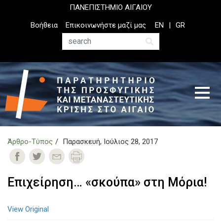
Παράκαμψη
ΠΑΝΕΠΙΣΤΗΜΙΟ ΑΙΓΑΙΟΥ
προς
Top
Βοήθεια
Επικοινωνήστε μαζί μας
EN
GR
το
Header
κυρίως
Menu
Αναζήτηση
περιεχόμενο
Άρθρο-Τύπος
Παρασκευή, Ιούλιος 28, 2017
Επιχείρηση… «σκούπα» στη Μόρια!
View Original