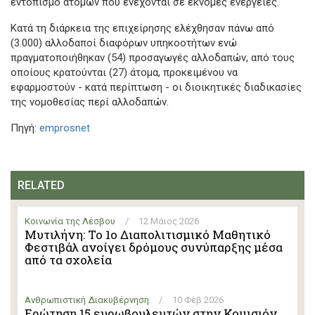
εντοπισμό ατόμων που ενέχονται σε έκνομες ενέργειες.
Κατά τη διάρκεια της επιχείρησης ελέχθησαν πάνω από
(3.000) αλλοδαποί διαφόρων υπηκοοτήτων ενώ
πραγματοποιήθηκαν (54) προσαγωγές αλλοδαπών, από τους
οποίους κρατούνται (27) άτομα, προκειμένου να
εφαρμοστούν - κατά περίπτωση - οι διοικητικές διαδικασίες
της νομοθεσίας περί αλλοδαπών.
Πηγή:
emprosnet
RELATED
Κοινωνία της Λέσβου
/
12 Μάιος 2026
Μυτιλήνη: Το 1ο Διαπολιτισμικό Μαθητικό
Φεστιβάλ ανοίγει δρόμους συνύπαρξης μέσα
από τα σχολεία
Ανθρωπιστική Διακυβέρνηση
/
10 Φεβ 2026
Ερώτηση 15 ευρωβουλευτών στην Κομισιόν