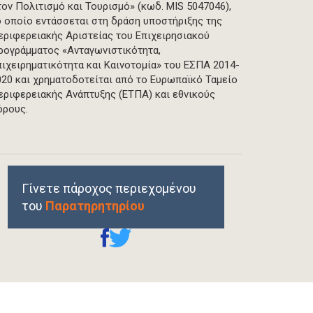
τον Πολιτισμό και Τουρισμό» (κωδ. MIS 5047046),
ο οποίο εντάσσεται στη δράση υποστήριξης της
εριφερειακής Αριστείας του Επιχειρησιακού
ρογράμματος «Ανταγωνιστικότητα,
πιχειρηματικότητα και Καινοτομία» του ΕΣΠΑ 2014-
020 και χρηματοδοτείται από το Ευρωπαϊκό Ταμείο
εριφερειακής Ανάπτυξης (ΕΤΠΑ) και εθνικούς
όρους.
Γίνετε πάροχος περιεχομένου
του
Παρατηρητηρίου
REPRINTS, PERMISSIONS & USE POLICY