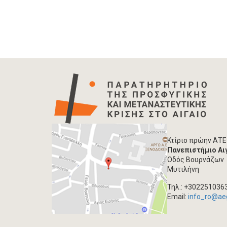
Κτίριο πρώην ΑΤΕ
Πανεπιστήμιο Αι
Οδός Βουρνάζων
Μυτιλήνη
Τηλ.: +302251036
Email:
info_ro@ae