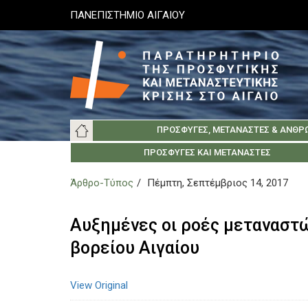
Παράκαμψη
ΠΑΝΕΠΙΣΤΗΜΙΟ ΑΙΓΑΙΟΥ
προς
το
κυρίως
περιεχόμενο
Main
ΠΡΌΣΦΥΓΕΣ, ΜΕΤΑΝΆΣΤΕΣ & ΑΝΘΡ
navigation
ΠΑΝΕΠΙΣΤΉΜΙΟ ΑΙΓΑΊΟΥ
ΚΟΙΝΩΝΊΑ ΤΗΣ ΛΈΣΒΟΥ
ΣΧΕΤΙΚΆ
ΠΡΌΣΦΥΓΕΣ ΚΑΙ ΜΕΤΑΝΆΣΤΕΣ
ΚΟΙΝΩΝΊΑ ΤΗΣ Χ
ΕΛΛΗΝΙΚΆ ΙΔΡΎ
ΑΡΧ
Άρθρο-Τύπος
Πέμπτη, Σεπτέμβριος 14, 2017
Αυξημένες οι ροές μεταναστώ
βορείου Αιγαίου
View Original