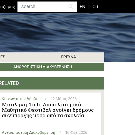
Αναζήτηση
αζί μας
EN
GR
ΊΕΣ
ΈΡΕΥΝΑ
ΜΑΤΑ
ΒΙΒΛΙΟΓΡΑΦΊΑ
ΚΟΙΝΩΝΊΑ ΤΗΣ ΛΈΡΟΥ
ΑΝΘΡΩΠΙΣΤΙΚΉ ΔΙΑΚΥΒΈΡΝΗΣΗ
ΕΝΗΜΕΡΏΣΕΙΣ ΈΡΕΥΝΑΣ
ΕΚΔΗΛΏΣΕΙΣ
ΆΛΛΑ ΝΗΣΙΆ
RELATED
Κοινωνία της Λέσβου
/
12 Μάιος 2026
Μυτιλήνη: Το 1ο Διαπολιτισμικό
Μαθητικό Φεστιβάλ ανοίγει δρόμους
συνύπαρξης μέσα από τα σχολεία
Ανθρωπιστική Διακυβέρνηση
/
10 Φεβ 2026