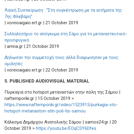
Λαϊκή Συσπείρωση : “Στη συγκέντρωση με τα αιτήματα της
7ης Φλεβάρη”
| voreioaigaio.ert.gr | 21 Οctober 2019
Συλλαλητήριο το απόγευμα στη Σάμο για το μεταναστευτικό-
προσφυγικό
| amna.gr | 21 Οctober 2019
Δηλωσαν την συμμετοχή τους αλλά διαφωνησαν με τους
ομιλητές
| voreioaigaio.ert.gr | 22 Οctober 2019
5. PUBLISHED AUDIOVISUAL MATERIAL
Πυρκαγιά στο hotspot μεταναστών στην πόλη της Σάμου |
naftemporiki.gr | 15 Οctober 2019 >
https://www.naftemporiki.gr/video/1523915/purkagia-sto-
hotspot-metanaston-stin-poli-tis-samou
Κάλεσμα Δημάρχου Ανατολικής Σάμου | samos24.gr | 20
Οctober 2019 >
https://youtu.be/EOqCSY6Dfes