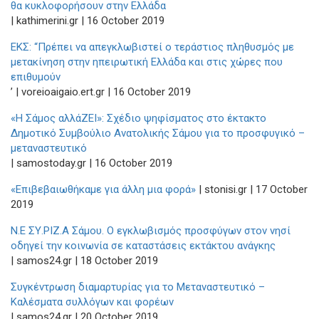
θα κυκλοφορήσουν στην Ελλάδα
| kathimerini.gr | 16 Οctober 2019
ΕΚΣ: “Πρέπει να απεγκλωβιστεί ο τεράστιος πληθυσμός με
μετακίνηση στην ηπειρωτική Ελλάδα και στις χώρες που
επιθυμούν
’ | voreioaigaio.ert.gr | 16 Οctober 2019
«Η Σάμος αλλάΖΕΙ»: Σχέδιο ψηφίσματος στο έκτακτο
Δημοτικό Συμβούλιο Ανατολικής Σάμου για το προσφυγικό –
μεταναστευτικό
| samostoday.gr | 16 Οctober 2019
«Επιβεβαιωθήκαμε για άλλη μια φορά»
| stonisi.gr | 17 Οctober
2019
Ν.Ε ΣΥ.ΡΙΖ.Α Σάμου. Ο εγκλωβισμός προσφύγων στον νησί
οδηγεί την κοινωνία σε καταστάσεις εκτάκτου ανάγκης
| samos24.gr | 18 Οctober 2019
Συγκέντρωση διαμαρτυρίας για το Μεταναστευτικό –
Καλέσματα συλλόγων και φορέων
| samos24.gr | 20 Οctober 2019