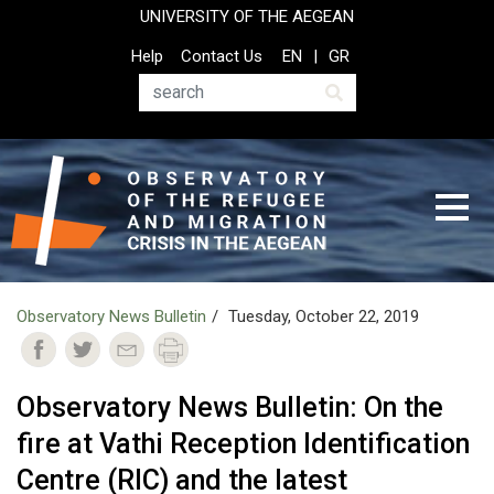
Skip
UNIVERSITY OF THE AEGEAN
to
Top
Help
Contact Us
EN
GR
main
Header
content
Menu
Search
Observatory News Bulletin
Tuesday, October 22, 2019
Observatory News Bulletin: On the
fire at Vathi Reception Identification
Centre (RIC) and the latest