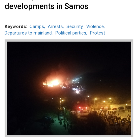
developments in Samos
Keywords
Camps
Arrests
Security
Violence
Departures to mainland
Political parties
Protest