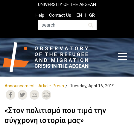
Skip
UNIVERSITY OF THE AEGEAN
to
Top
Help
Contact Us
EN
GR
main
Header
content
Menu
Search
Announcement
Article-Press
Tuesday, April 16, 2019
«Στον πολιτισμό που τιμά την
σύγχρονη ιστορία μας»