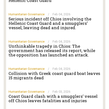
Hellenic Coast Guard
Humanitarian Governance
/
Feb 04, 2026
Serious incident off Chios involving the
Hellenic Coast Guard and a smugglers’
vessel, leaving dead and injured.
Humanitarian Governance
/
Feb 04, 2026
Unthinkable tragedy in Chios: The
government has released its report, while
the opposition has launched an attack.
Humanitarian Governance
/
Feb 04, 2026
Collision with Greek coast guard boat leaves
15 migrants dead
Humanitarian Governance
/
Feb 03, 2026
Coast Guard clash with a smugglers’ vessel
off Chios leaves fatalities and injuries