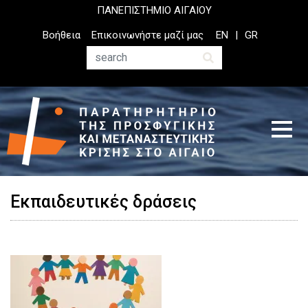
Παράκαμψη
ΠΑΝΕΠΙΣΤΗΜΙΟ ΑΙΓΑΙΟΥ
προς
Top
Βοήθεια
Επικοινωνήστε μαζί μας
EN
GR
το
Header
κυρίως
Menu
Αναζήτηση
περιεχόμενο
Εκπαιδευτικές δράσεις