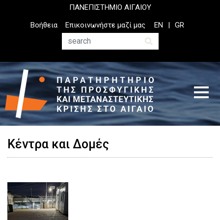
Παράκαμψη
ΠΑΝΕΠΙΣΤΗΜΙΟ ΑΙΓΑΙΟΥ
προς
Top
Βοήθεια
Επικοινωνήστε μαζί μας
EN
GR
το
Header
κυρίως
Menu
Αναζήτηση
περιεχόμενο
Κέντρα και Δομές