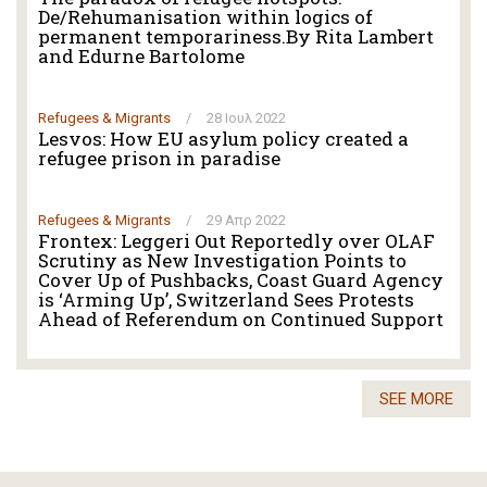
De/Rehumanisation within logics of
permanent temporariness.By Rita Lambert
and Edurne Bartolome
Refugees & Migrants
/
28 Ιουλ 2022
Lesvos: How EU asylum policy created a
refugee prison in paradise
Refugees & Migrants
/
29 Απρ 2022
Frontex: Leggeri Out Reportedly over OLAF
Scrutiny as New Investigation Points to
Cover Up of Pushbacks, Coast Guard Agency
is ‘Arming Up’, Switzerland Sees Protests
Ahead of Referendum on Continued Support
SEE MORE