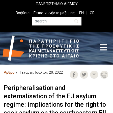
Παράκαμψη
ΠΑΝΕΠΙΣΤΗΜΙΟ ΑΙΓΑΙΟΥ
προς
Top
Βοήθεια
Επικοινωνήστε μαζί μας
EN
GR
το
Header
κυρίως
Menu
Αναζήτηση
περιεχόμενο
Άρθρο
Τετάρτη, Ιούλιος 20, 2022
Peripheralisation and
externalisation of the EU asylum
regime: implications for the right to
seek asylum on the southeastern EU