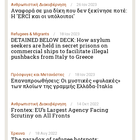
Ανθρωπιστική Διακυβέρνηση
/
26 Ιαν 2023
Αναφορά σε μια δίκη που δεν ξεκίνησε ποτέ:
Η 'ERCI και οι υπόλοιποι'
Refugees & Migrants
/
18 Ιαν 2023
DETAINED BELOW DECK: How asylum
seekers are held in secret prisons on
commercial ships to facilitate illegal
pushbacks from Italy to Greece
Πρόσφυγες και Μετανάστες
/
18 Ιαν 2023
Επαναπροωθήσεις: Οι μυστικές «φυλακές»
των πλοίων της γραμμής Ελλάδα-Ιταλία
Ανθρωπιστική Διακυβέρνηση
/
14 Οκτ 2022
Frontex: EU’s Largest Agency Facing
Scrutiny on All Fronts
Έρευνα
/
18 Αυγ 2022
The paradox of refugee hotspots: