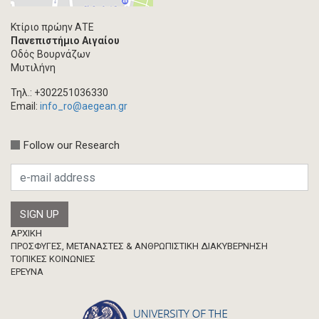
Multimedia
Άρθρο ακαδημαϊκoύ περιοδικού
Κτίριο πρώην ΑΤΕ
Πανεπιστήμιο Αιγαίου
Τεύχος ακαδημαϊκού περιοδικού
Οδός Βουρνάζων
Βιβλίο/Μονογραφία
Μυτιλήνη
Συλλογικός τόμος
Τηλ.: +302251036330
Κεφάλαιο σε συλλογικό τόμο
Email:
info_ro@aegean.gr
Συνέδριο-Εκδήλωση
Follow our Research
Προσκλήσεις
Ερευνητική δημοσίευση
Μεταπτυχιακή Διπλωματική Εργασία
Footer
ΑΡΧΙΚΗ
ΠΡΟΣΦΥΓΕΣ, ΜΕΤΑΝΑΣΤΕΣ & ΑΝΘΡΩΠΙΣΤΙΚΗ ΔΙΑΚΥΒΕΡΝΗΣΗ
ΤΟΠΙΚΕΣ ΚΟΙΝΩΝΙΕΣ
ΈΡΕΥΝΑ