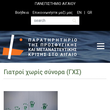
Παράκαμψη
ΠΑΝΕΠΙΣΤΗΜΙΟ ΑΙΓΑΙΟΥ
προς
Top
Βοήθεια
Επικοινωνήστε μαζί μας
EN
GR
το
Header
κυρίως
Menu
Αναζήτηση
περιεχόμενο
Γιατροί χωρίς σύνορα (ΓΧΣ)