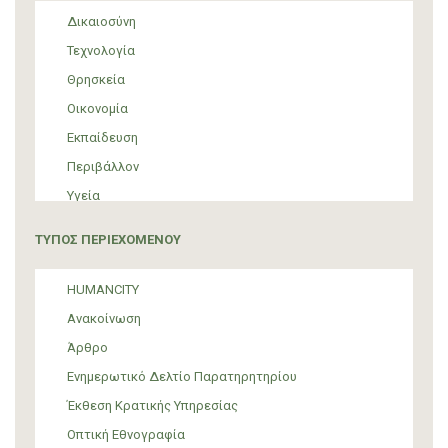
Δικαιοσύνη
Τεχνολογία
Θρησκεία
Οικονομία
Εκπαίδευση
Περιβάλλον
Υγεία
Τουρισμός
ΤΥΠΟΣ ΠΕΡΙΕΧΟΜΕΝΟΥ
Πολιτική
ΜΜΕ
HUMANCITY
Θεσμικές ρυθμίσεις
Ανακοίνωση
Υποστήριξη Προσφύγων και Μεταναστών
Άρθρο
Υλικός πολιτισμός
Ενημερωτικό Δελτίο Παρατηρητηρίου
Τέχνη
Έκθεση Κρατικής Υπηρεσίας
Οπτική Εθνογραφία