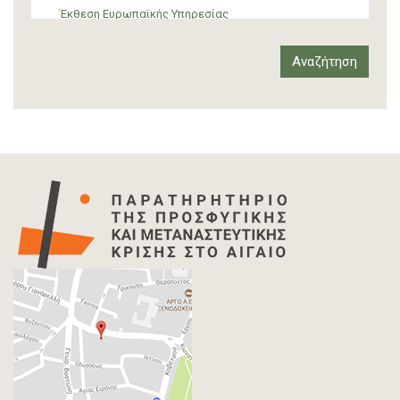
Έκθεση Ευρωπαϊκής Υπηρεσίας
Έκθεση Δια-κρατικού Οργανισμού
Έκθεση διεθνούς οργανισμού
Αναφορά
Άρθρο-Τύπος
Δελτίο Τύπου
Στατιστικά Δεδομένα
Info-graphic
Χάρτης
Επιστολή
Συνέντευξη
Πρωτογενές υλικό
Φωτογραφία
Εκδηλώσεις
Ανάρτηση Blog