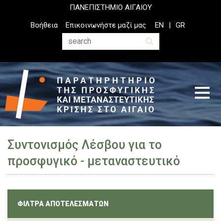
Παράκαμψη
ΠΑΝΕΠΙΣΤΗΜΙΟ ΑΙΓΑΙΟΥ
προς
Top
Βοήθεια
Επικοινωνήστε μαζί μας
EN
GR
το
Header
κυρίως
Menu
Αναζήτηση
περιεχόμενο
Συντονισμός Λέσβου για το
προσφυγικό - μεταναστευτικό
ΦΙΛΤΡΑ ΑΠΟΤΕΛΕΣΜΑΤΩΝ