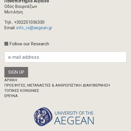
Πανεπιστήμιο Αιγαίου
Τεύχος ακαδημαϊκού περιοδικού
Οδός Βουρνάζων
Βιβλίο/Μονογραφία
Μυτιλήνη
Συλλογικός τόμος
Τηλ.: +302251036330
Κεφάλαιο σε συλλογικό τόμο
Email:
info_ro@aegean.gr
Συνέδριο-Εκδήλωση
Follow our Research
Προσκλήσεις
Ερευνητική δημοσίευση
Μεταπτυχιακή Διπλωματική Εργασία
Footer
ΑΡΧΙΚΗ
ΠΡΟΣΦΥΓΕΣ, ΜΕΤΑΝΑΣΤΕΣ & ΑΝΘΡΩΠΙΣΤΙΚΗ ΔΙΑΚΥΒΕΡΝΗΣΗ
ΤΟΠΙΚΕΣ ΚΟΙΝΩΝΙΕΣ
ΈΡΕΥΝΑ