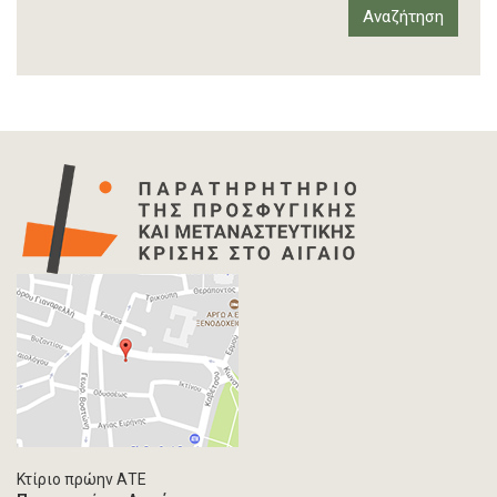
Έκθεση διεθνούς οργανισμού
Αναφορά
Άρθρο-Τύπος
Δελτίο Τύπου
Στατιστικά Δεδομένα
Info-graphic
Χάρτης
Επιστολή
Συνέντευξη
Πρωτογενές υλικό
Φωτογραφία
Εκδηλώσεις
Ανάρτηση Blog
Multimedia
Άρθρο ακαδημαϊκoύ περιοδικού
Κτίριο πρώην ΑΤΕ