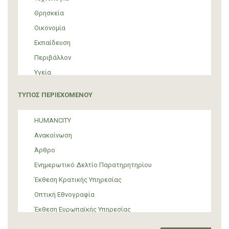
Θρησκεία
Οικονομία
Εκπαίδευση
Περιβάλλον
Υγεία
Τουρισμός
ΤΥΠΟΣ ΠΕΡΙΕΧΟΜΕΝΟΥ
Πολιτική
ΜΜΕ
HUMANCITY
Θεσμικές ρυθμίσεις
Ανακοίνωση
Υποστήριξη Προσφύγων και Μεταναστών
Άρθρο
Υλικός πολιτισμός
Ενημερωτικό Δελτίο Παρατηρητηρίου
Τέχνη
Έκθεση Κρατικής Υπηρεσίας
Οπτική Εθνογραφία
Έκθεση Ευρωπαϊκής Υπηρεσίας
Έκθεση Δια-κρατικού Οργανισμού