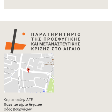
Αναφορά
Άρθρο-Τύπος
Δελτίο Τύπου
Στατιστικά Δεδομένα
Info-graphic
Χάρτης
Επιστολή
Συνέντευξη
Πρωτογενές υλικό
Φωτογραφία
Εκδηλώσεις
Ανάρτηση Blog
Multimedia
Άρθρο ακαδημαϊκoύ περιοδικού
Κτίριο πρώην ΑΤΕ
Πανεπιστήμιο Αιγαίου
Τεύχος ακαδημαϊκού περιοδικού
Οδός Βουρνάζων