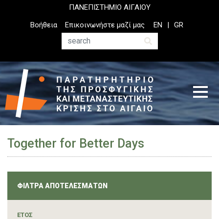
Παράκαμψη
ΠΑΝΕΠΙΣΤΗΜΙΟ ΑΙΓΑΙΟΥ
προς
Top
Βοήθεια
Επικοινωνήστε μαζί μας
EN
GR
το
Header
κυρίως
Menu
Αναζήτηση
περιεχόμενο
Together for Better Days
ΦΙΛΤΡΑ ΑΠΟΤΕΛΕΣΜΑΤΩΝ
ΈΤΟΣ