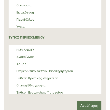
Οικονομία
Εκπαίδευση
Περιβάλλον
Υγεία
Τουρισμός
ΤΥΠΟΣ ΠΕΡΙΕΧΟΜΕΝΟΥ
Πολιτική
ΜΜΕ
HUMANCITY
Θεσμικές ρυθμίσεις
Ανακοίνωση
Υποστήριξη Προσφύγων και Μεταναστών
Άρθρο
Υλικός πολιτισμός
Ενημερωτικό Δελτίο Παρατηρητηρίου
Τέχνη
Έκθεση Κρατικής Υπηρεσίας
Οπτική Εθνογραφία
Έκθεση Ευρωπαϊκής Υπηρεσίας
Έκθεση Δια-κρατικού Οργανισμού
Έκθεση διεθνούς οργανισμού