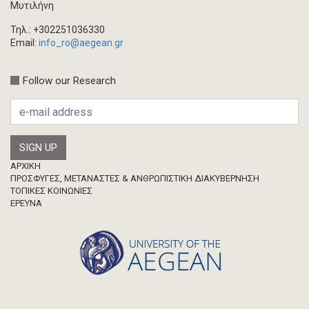
Βιβλίο/Μονογραφία
Μυτιλήνη
Συλλογικός τόμος
Τηλ.: +302251036330
Κεφάλαιο σε συλλογικό τόμο
Email:
info_ro@aegean.gr
Συνέδριο-Εκδήλωση
Follow our Research
Προσκλήσεις
Ερευνητική δημοσίευση
Μεταπτυχιακή Διπλωματική Εργασία
Footer
ΑΡΧΙΚΗ
ΠΡΟΣΦΥΓΕΣ, ΜΕΤΑΝΑΣΤΕΣ & ΑΝΘΡΩΠΙΣΤΙΚΗ ΔΙΑΚΥΒΕΡΝΗΣΗ
ΤΟΠΙΚΕΣ ΚΟΙΝΩΝΙΕΣ
ΈΡΕΥΝΑ