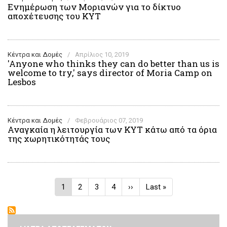
Ενημέρωση των Μοριανών για το δίκτυο
αποχέτευσης του ΚΥΤ
Κέντρα και Δομές
/
Απρίλιος 10, 2019
'Anyone who thinks they can do better than us is
welcome to try,' says director of Moria Camp on
Lesbos
Κέντρα και Δομές
/
Φεβρουάριος 07, 2019
Αναγκαία η λειτουργία των ΚΥΤ κάτω από τα όρια
της χωρητικότητάς τους
Σελιδοποίηση
Τρέχουσα
1
Σελίδα
2
Σελίδα
3
Σελίδα
4
Next
››
Last
Last »
σελίδα
page
page