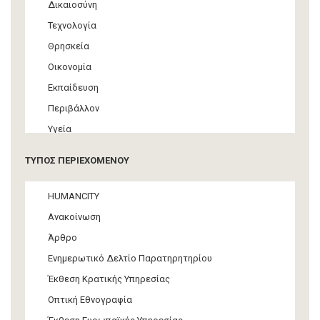
Δικαιοσύνη
Τεχνολογία
Θρησκεία
Οικονομία
Εκπαίδευση
Περιβάλλον
Υγεία
Τουρισμός
ΤΥΠΟΣ ΠΕΡΙΕΧΟΜΕΝΟΥ
Πολιτική
ΜΜΕ
HUMANCITY
Θεσμικές ρυθμίσεις
Ανακοίνωση
Υποστήριξη Προσφύγων και Μεταναστών
Άρθρο
Υλικός πολιτισμός
Ενημερωτικό Δελτίο Παρατηρητηρίου
Τέχνη
Έκθεση Κρατικής Υπηρεσίας
Οπτική Εθνογραφία