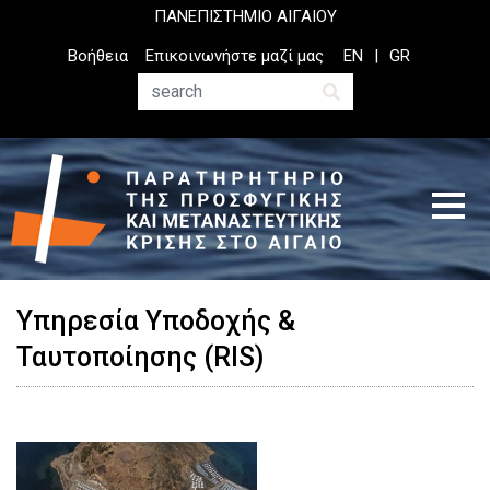
Παράκαμψη
ΠΑΝΕΠΙΣΤΗΜΙΟ ΑΙΓΑΙΟΥ
προς
Top
Βοήθεια
Επικοινωνήστε μαζί μας
EN
GR
το
Header
κυρίως
Menu
Αναζήτηση
περιεχόμενο
Υπηρεσία Υποδοχής &
Ταυτοποίησης (RIS)