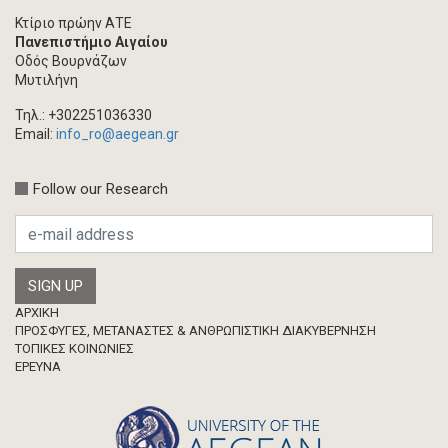
Άρθρο ακαδημαϊκoύ περιοδικού
Κτίριο πρώην ΑΤΕ
Πανεπιστήμιο Αιγαίου
Τεύχος ακαδημαϊκού περιοδικού
Οδός Βουρνάζων
Βιβλίο/Μονογραφία
Μυτιλήνη
Συλλογικός τόμος
Τηλ.: +302251036330
Κεφάλαιο σε συλλογικό τόμο
Email:
info_ro@aegean.gr
Συνέδριο-Εκδήλωση
Follow our Research
Προσκλήσεις
Ερευνητική δημοσίευση
Μεταπτυχιακή Διπλωματική Εργασία
Footer
ΑΡΧΙΚΗ
ΠΡΟΣΦΥΓΕΣ, ΜΕΤΑΝΑΣΤΕΣ & ΑΝΘΡΩΠΙΣΤΙΚΗ ΔΙΑΚΥΒΕΡΝΗΣΗ
ΤΟΠΙΚΕΣ ΚΟΙΝΩΝΙΕΣ
ΈΡΕΥΝΑ