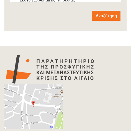
Έκθεση Ευρωπαϊκής Υπηρεσίας
Έκθεση Δια-κρατικού Οργανισμού
Έκθεση διεθνούς οργανισμού
Αναφορά
Άρθρο-Τύπος
Δελτίο Τύπου
Στατιστικά Δεδομένα
Info-graphic
Χάρτης
Επιστολή
Συνέντευξη
Πρωτογενές υλικό
Φωτογραφία
Εκδηλώσεις
Ανάρτηση Blog
Multimedia