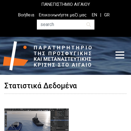
Παράκαμψη
ΠΑΝΕΠΙΣΤΗΜΙΟ ΑΙΓΑΙΟΥ
προς
Top
Βοήθεια
Επικοινωνήστε μαζί μας
EN
GR
το
Header
κυρίως
Menu
Αναζήτηση
περιεχόμενο
Στατιστικά Δεδομένα