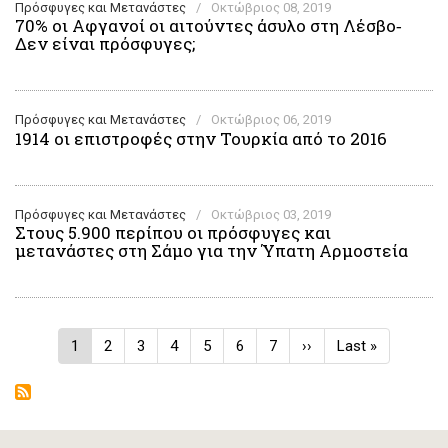
Πρόσφυγες και Μετανάστες
/
Οκτώβριος 08, 2019
70% οι Αφγανοί οι αιτούντες άσυλο στη Λέσβο‑
Δεν είναι πρόσφυγες;
Πρόσφυγες και Μετανάστες
/
Οκτώβριος 06, 2019
1914 οι επιστροφές στην Τουρκία από το 2016
Πρόσφυγες και Μετανάστες
/
Οκτώβριος 03, 2019
Στους 5.900 περίπου οι πρόσφυγες και
μετανάστες στη Σάμο για την Ύπατη Αρμοστεία
Σελιδοποίηση
Τρέχουσα
1
Σελίδα
2
Σελίδα
3
Σελίδα
4
Σελίδα
5
Σελίδα
6
Σελίδα
7
Next
››
Last
Last »
σελίδα
page
page