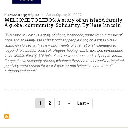
Κοινωνία της Λέρου
/
Δεκέμβριος 01, 2017
WELCOME TO LEROS: A story of an island family.
A global community. Solidarity. By Kate Lincoln
"Welcome to Leros is a story of chaos, heartache, sometimes humour; of
hope and solidarity. It tells how ordinary people living on a small Greek
island join forces with a new community of international volunteers to
respond to a sudden influx of refugees fleeing war, torture and persecution
in the Middle East" (...) "It tells of a time when thousands of people across
Europe rise in solidarity, offering whatever they can of themselves, inspired
purely by compassion for their fellow human beings in their time of
suffering and need."
Σελιδοποίηση
Τρέχουσα
1
Σελίδα
2
Σελίδα
3
Next
››
Last
Last »
σελίδα
page
page