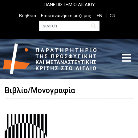
Παράκαμψη
ΠΑΝΕΠΙΣΤΗΜΙΟ ΑΙΓΑΙΟΥ
προς
Top
Βοήθεια
Επικοινωνήστε μαζί μας
EN
GR
το
Header
κυρίως
Menu
Αναζήτηση
περιεχόμενο
Βιβλίο/Μονογραφία