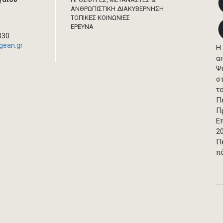
ΑΝΘΡΩΠΙΣΤΙΚΗ ΔΙΑΚΥΒΕΡΝΗΣΗ
ΤΟΠΙΚΕΣ ΚΟΙΝΩΝΙΕΣ
ΈΡΕΥΝΑ
330
gean.gr
Η
α
Ψ
σ
τ
Π
Π
Ε
2
Π
π