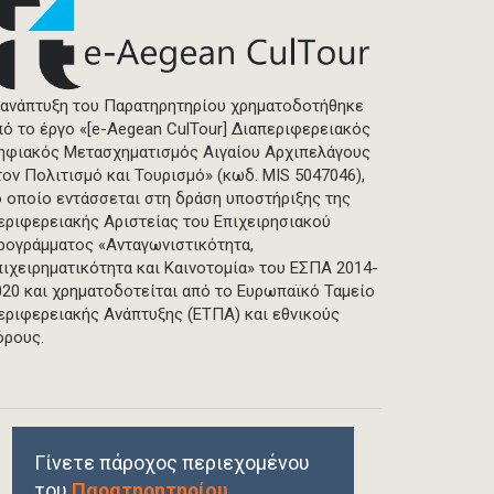
 ανάπτυξη του Παρατηρητηρίου χρηματοδοτήθηκε
πό το έργο «[e-Aegean CulTour] Διαπεριφερειακός
ηφιακός Μετασχηματισμός Αιγαίου Αρχιπελάγους
τον Πολιτισμό και Τουρισμό» (κωδ. MIS 5047046),
ο οποίο εντάσσεται στη δράση υποστήριξης της
εριφερειακής Αριστείας του Επιχειρησιακού
ρογράμματος «Ανταγωνιστικότητα,
πιχειρηματικότητα και Καινοτομία» του ΕΣΠΑ 2014-
020 και χρηματοδοτείται από το Ευρωπαϊκό Ταμείο
εριφερειακής Ανάπτυξης (ΕΤΠΑ) και εθνικούς
όρους.
Γίνετε πάροχος περιεχομένου
του
Παρατηρητηρίου