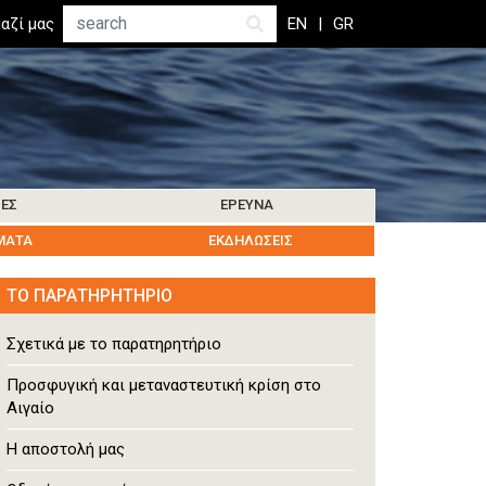
Αναζήτηση
αζί μας
EN
GR
ΊΕΣ
ΈΡΕΥΝΑ
ΜΑΤΑ
ΒΙΒΛΙΟΓΡΑΦΊΑ
ΚΟΙΝΩΝΊΑ ΤΗΣ ΛΈΡΟΥ
ΑΝΘΡΩΠΙΣΤΙΚΉ ΔΙΑΚΥΒΈΡΝΗΣΗ
ΕΝΗΜΕΡΏΣΕΙΣ ΈΡΕΥΝΑΣ
ΕΚΔΗΛΏΣΕΙΣ
ΆΛΛΑ ΝΗΣΙΆ
ΤΟ ΠΑΡΑΤΗΡΗΤΗΡΙΟ
Σχετικά με το παρατηρητήριο
Προσφυγική και μεταναστευτική κρίση στο
Αιγαίο
Η αποστολή μας