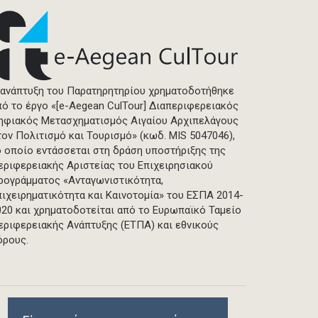
 ανάπτυξη του Παρατηρητηρίου χρηματοδοτήθηκε
πό το έργο «[e-Aegean CulTour] Διαπεριφερειακός
ηφιακός Μετασχηματισμός Αιγαίου Αρχιπελάγους
τον Πολιτισμό και Τουρισμό» (κωδ. MIS 5047046),
ο οποίο εντάσσεται στη δράση υποστήριξης της
εριφερειακής Αριστείας του Επιχειρησιακού
ρογράμματος «Ανταγωνιστικότητα,
πιχειρηματικότητα και Καινοτομία» του ΕΣΠΑ 2014-
020 και χρηματοδοτείται από το Ευρωπαϊκό Ταμείο
εριφερειακής Ανάπτυξης (ΕΤΠΑ) και εθνικούς
όρους.