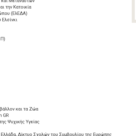
 και Μεταναστών
αι την Κατοικία
ρώπου (ΕλΕΔΑ)
 Ελσίνκι
ΣΠ)
βάλλον και τα Ζώα
h GR
της Ψυχικής Υγείας
 Ελλάδα, Δίκτυο Σχολών του Συμβουλίου της Ευρώπης