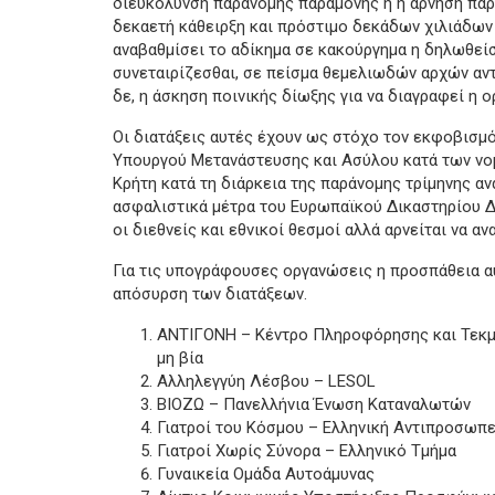
διευκόλυνση παράνομης παραμονής ή η άρνηση πα
δεκαετή κάθειρξη και πρόστιμο δεκάδων χιλιάδων
αναβαθμίσει το αδίκημα σε κακούργημα η δηλωθεί
συνεταιρίζεσθαι, σε πείσμα θεμελιωδών αρχών αντ
δε, η άσκηση ποινικής δίωξης για να διαγραφεί η
Οι διατάξεις αυτές έχουν ως στόχο τον εκφοβισμό 
Υπουργού Μετανάστευσης και Ασύλου κατά των ν
Κρήτη κατά τη διάρκεια της παράνομης τρίμηνης α
ασφαλιστικά μέτρα του Ευρωπαϊκού Δικαστηρίου Δ
οι διεθνείς και εθνικοί θεσμοί αλλά αρνείται να α
Για τις υπογράφουσες οργανώσεις η προσπάθεια αυ
απόσυρση των διατάξεων.
ΑΝΤΙΓΟΝΗ – Κέντρο Πληροφόρησης και Τεκμηρί
μη βία
Αλληλεγγύη Λέσβου – LESOL
ΒΙΟΖΩ – Πανελλήνια Ένωση Καταναλωτών
Γιατροί του Κόσμου – Ελληνική Αντιπροσωπε
Γιατροί Χωρίς Σύνορα – Ελληνικό Τμήμα
Γυναικεία Ομάδα Αυτοάμυνας