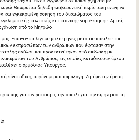
ράδοσης ταξιδιωτικού εγγράφου σε κακουργήματα με
 ευρώ. Θεωρείται δηλαδή επιβαρυντική περίσταση ικανή να
σα και εγκεκριμένη άσκηση του δικαιώματος του
εγκληματικής πολιτικής και ποινικής νομοθέτησης. Αρκεί,
 οργάνωση από το Μητρώο.
μας. Εισάγονται λίγους μόλις μήνες μετά τις απειλές του
ομικών εκπροσώπων των ανθρώπων που έφτασαν στην
ναστολής ασύλου και προστατεύτηκαν από απέλαση με
ικαιωμάτων του Ανθρώπου, τις οποίες καταδίκασαν άμεσα
νακαλέσει ο αρμόδιος Υπουργός.
τή είναι άδικη, παράνομη και παράλογη. Ζητάμε την άμεση
ωσης για τον ρατσισμό, την οικολογία, την ειρήνη και τη
ία