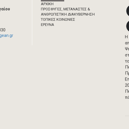
Footer
ΑΡΧΙΚΗ
γαίου
ΠΡΟΣΦΥΓΕΣ, ΜΕΤΑΝΑΣΤΕΣ &
ΑΝΘΡΩΠΙΣΤΙΚΗ ΔΙΑΚΥΒΕΡΝΗΣΗ
ΤΟΠΙΚΕΣ ΚΟΙΝΩΝΙΕΣ
ΈΡΕΥΝΑ
330
gean.gr
Η
α
Ψ
σ
τ
Π
Π
Ε
2
Π
π