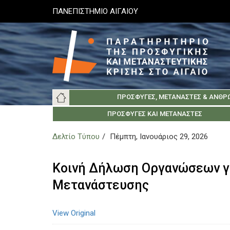
Παράκαμψη
ΠΑΝΕΠΙΣΤΗΜΙΟ ΑΙΓΑΙΟΥ
προς
το
κυρίως
περιεχόμενο
Main
ΠΡΌΣΦΥΓΕΣ, ΜΕΤΑΝΆΣΤΕΣ & ΑΝΘΡ
navigation
ΠΑΝΕΠΙΣΤΉΜΙΟ ΑΙΓΑΊΟΥ
ΚΟΙΝΩΝΊΑ ΤΗΣ ΛΈΣΒΟΥ
ΣΧΕΤΙΚΆ
ΠΡΌΣΦΥΓΕΣ ΚΑΙ ΜΕΤΑΝΆΣΤΕΣ
ΚΟΙΝΩΝΊΑ ΤΗΣ Χ
ΕΛΛΗΝΙΚΆ ΙΔΡΎ
ΑΡΧ
Δελτίο Τύπου
Πέμπτη, Ιανουάριος 29, 2026
Κοινή Δήλωση Οργανώσεων γι
Μετανάστευσης
View Original