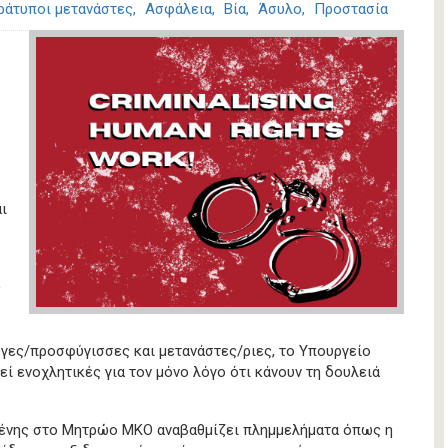
ράτυποι μετανάστες
Ασφάλεια
Βία
Άσυλο
Προστασία
ι
ς
γες/προσφύγισσες και μετανάστες/ριες, το Υπουργείο
ί ενοχλητικές για τον μόνο λόγο ότι κάνουν τη δουλειά
μένης στο Μητρώο ΜΚΟ αναβαθμίζει πλημμελήματα όπως η