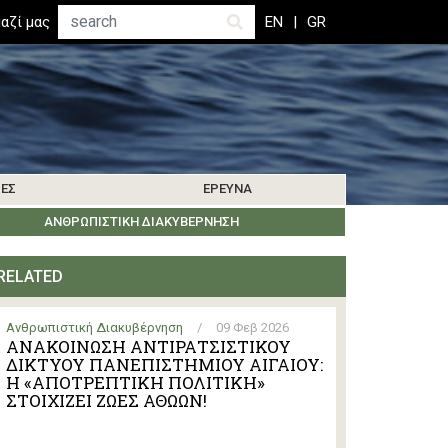
Αναζήτηση
αζί μας
EN
GR
ΊΕΣ
ΈΡΕΥΝΑ
ΜΑΤΑ
ΒΙΒΛΙΟΓΡΑΦΊΑ
ΚΟΙΝΩΝΊΑ ΤΗΣ ΛΈΡΟΥ
ΑΝΘΡΩΠΙΣΤΙΚΉ ΔΙΑΚΥΒΈΡΝΗΣΗ
ΕΝΗΜΕΡΏΣΕΙΣ ΈΡΕΥΝΑΣ
ΕΚΔΗΛΏΣΕΙΣ
ΆΛΛΑ ΝΗΣΙΆ
RELATED
Ανθρωπιστική Διακυβέρνηση
/
09 Φεβ 2026
ΑΝΑΚΟΙΝΩΣΗ ΑΝΤΙΡΑΤΣΙΣΤΙΚΟΥ
ΔΙΚΤΥΟΥ ΠΑΝΕΠΙΣΤΗΜΙΟΥ ΑΙΓΑΙΟΥ:
Η «ΑΠΟΤΡΕΠΤΙΚΗ ΠΟΛΙΤΙΚΗ»
ΣΤΟΙΧΙΖΕΙ ΖΩΕΣ ΑΘΩΩΝ!