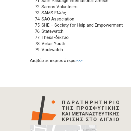
Safe Passage International Greece
Samos Volunteers
SAMS Ελλάς
SAO Association
SHE – Society for Help and Empowerment
Statewatch
Τhess-δίκτυο
Velos Youth
Vouliwatch
Διαβάστε περισσότερα
>>>