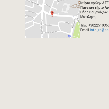
Κτίριο πρώην ΑΤΕ
Πανεπιστήμιο Αι
Οδός Βουρνάζων
Μυτιλήνη
Τηλ.: +302251036
Email:
info_ro@ae