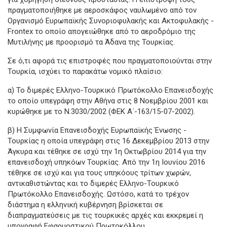
πραγματοποιήθηκε με αεροσκάφος ναυλωμένο από τον
Οργανισμό Ευρωπαϊκής Συνοριοφυλακής και Ακτοφυλακής -
Frontex το οποίο απογειώθηκε από το αεροδρόμιο της
Μυτιλήνης με προορισμό τα Άδανα της Τουρκίας.
Σε ό,τι αφορά τις επιστροφές που πραγματοποιούνται στην
Τουρκία, ισχύει το παρακάτω νομικό πλαίσιο:
α) Το διμερές Ελληνο-Τουρκικό Πρωτόκολλο Επανεισδοχής
το οποίο υπεγράφη στην Αθήνα στις 8 Νοεμβρίου 2001 και
κυρώθηκε με το Ν.3030/2002 (ΦΕΚ Α΄-163/15-07-2002).
β) Η Συμφωνία Επανεισδοχής Ευρωπαϊκής Ένωσης -
Τουρκίας η οποία υπεγράφη στις 16 Δεκεμβρίου 2013 στην
Άγκυρα και τέθηκε σε ισχύ την 1η Οκτωβρίου 2014 για την
επανεισδοχή υπηκόων Τουρκίας. Από την 1η Ιουνίου 2016
τέθηκε σε ισχύ και για τους υπηκόους τρίτων χωρών,
αντικαθιστώντας και το διμερές Ελληνο-Τουρκικό
Πρωτόκολλο Επανεισδοχής. Ωστόσο, κατά το τρέχον
διάστημα η ελληνική κυβέρνηση βρίσκεται σε
διαπραγματεύσεις με τις τουρκικές αρχές και εκκρεμεί η
υπογραφή Εφαρμοστικού Πρωτοκόλλου.