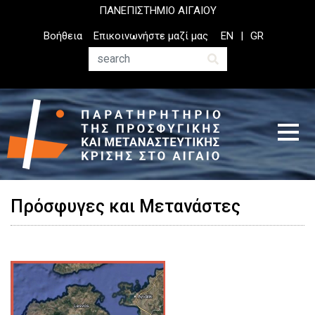
Παράκαμψη
ΠΑΝΕΠΙΣΤΗΜΙΟ ΑΙΓΑΙΟΥ
προς
Top
Βοήθεια
Επικοινωνήστε μαζί μας
EN
GR
το
Header
κυρίως
Menu
Αναζήτηση
περιεχόμενο
Πρόσφυγες και Μετανάστες