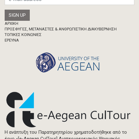
Footer
ΑΡΧΙΚΗ
ΠΡΟΣΦΥΓΕΣ, ΜΕΤΑΝΑΣΤΕΣ & ΑΝΘΡΩΠΙΣΤΙΚΗ ΔΙΑΚΥΒΕΡΝΗΣΗ
ΤΟΠΙΚΕΣ ΚΟΙΝΩΝΙΕΣ
ΈΡΕΥΝΑ
Η ανάπτυξη του Παρατηρητηρίου χρηματοδοτήθηκε από το
έργο «[e-Aegean CulTour] Διαπεριφερειακός Ψηφιακός