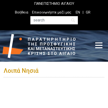
Παράκαμψη
ΠΑΝΕΠΙΣΤΗΜΙΟ ΑΙΓΑΙΟΥ
προς
Top
Βοήθεια
Επικοινωνήστε μαζί μας
EN
GR
το
Header
κυρίως
Menu
Αναζήτηση
περιεχόμενο
Λοιπά Νησιά