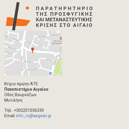
Info-graphic
Χάρτης
Επιστολή
Συνέντευξη
Πρωτογενές υλικό
Φωτογραφία
Εκδηλώσεις
Ανάρτηση Blog
Multimedia
Άρθρο ακαδημαϊκoύ περιοδικού
Κτίριο πρώην ΑΤΕ
Πανεπιστήμιο Αιγαίου
Τεύχος ακαδημαϊκού περιοδικού
Οδός Βουρνάζων
Βιβλίο/Μονογραφία
Μυτιλήνη
Συλλογικός τόμος
Τηλ.: +302251036330
Κεφάλαιο σε συλλογικό τόμο
Email:
info_ro@aegean.gr
Συνέδριο-Εκδήλωση