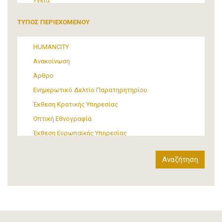
Υγεία
Τουρισμός
ΤΥΠΟΣ ΠΕΡΙΕΧΟΜΕΝΟΥ
Πολιτική
ΜΜΕ
HUMANCITY
Θεσμικές ρυθμίσεις
Ανακοίνωση
Υποστήριξη Προσφύγων και Μεταναστών
Άρθρο
Υλικός πολιτισμός
Ενημερωτικό Δελτίο Παρατηρητηρίου
Τέχνη
Έκθεση Κρατικής Υπηρεσίας
Οπτική Εθνογραφία
Έκθεση Ευρωπαϊκής Υπηρεσίας
Έκθεση Δια-κρατικού Οργανισμού
Έκθεση διεθνούς οργανισμού
Αναφορά
Άρθρο-Τύπος
Δελτίο Τύπου
Στατιστικά Δεδομένα