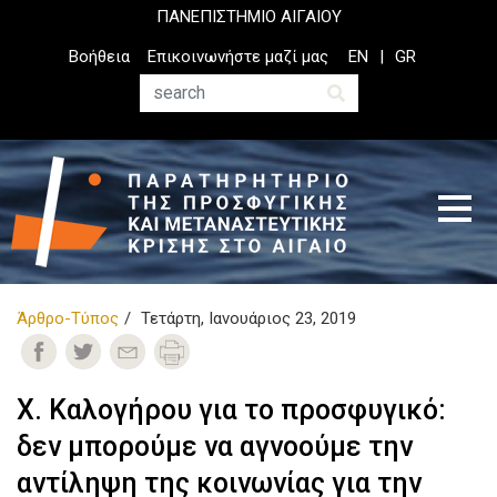
Παράκαμψη
ΠΑΝΕΠΙΣΤΗΜΙΟ ΑΙΓΑΙΟΥ
προς
Top
Βοήθεια
Επικοινωνήστε μαζί μας
EN
GR
το
Header
κυρίως
Menu
Αναζήτηση
περιεχόμενο
Άρθρο-Τύπος
Τετάρτη, Ιανουάριος 23, 2019
Χ. Καλογήρου για το προσφυγικό:
δεν μπορούμε να αγνοούμε την
αντίληψη της κοινωνίας για την