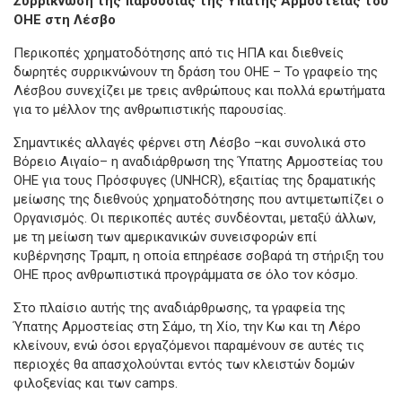
Συρρίκνωση της παρουσίας της Ύπατης Αρμοστείας του
ΟΗΕ στη Λέσβο
Περικοπές χρηματοδότησης από τις ΗΠΑ και διεθνείς
δωρητές συρρικνώνουν τη δράση του ΟΗΕ – Το γραφείο της
Λέσβου συνεχίζει με τρεις ανθρώπους και πολλά ερωτήματα
για το μέλλον της ανθρωπιστικής παρουσίας.
Σημαντικές αλλαγές φέρνει στη Λέσβο –και συνολικά στο
Βόρειο Αιγαίο– η αναδιάρθρωση της Ύπατης Αρμοστείας του
ΟΗΕ για τους Πρόσφυγες (UNHCR), εξαιτίας της δραματικής
μείωσης της διεθνούς χρηματοδότησης που αντιμετωπίζει ο
Οργανισμός. Οι περικοπές αυτές συνδέονται, μεταξύ άλλων,
με τη μείωση των αμερικανικών συνεισφορών επί
κυβέρνησης Τραμπ, η οποία επηρέασε σοβαρά τη στήριξη του
ΟΗΕ προς ανθρωπιστικά προγράμματα σε όλο τον κόσμο.
Στο πλαίσιο αυτής της αναδιάρθρωσης, τα γραφεία της
Ύπατης Αρμοστείας στη Σάμο, τη Χίο, την Κω και τη Λέρο
κλείνουν, ενώ όσοι εργαζόμενοι παραμένουν σε αυτές τις
περιοχές θα απασχολούνται εντός των κλειστών δομών
φιλοξενίας και των camps.