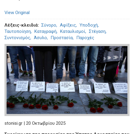
View Original
Λέξεις-κλειδιά
Σύνορο
Αφίξεις
Υποδοχή
Ταυτοποίηση
Καταγραφή
Καταυλισμοί
Στέγαση
Συντονισμός
Άσυλο
Προστασία
Παροχές
stonisi.gr | 20 Οκτωβρίου 2025