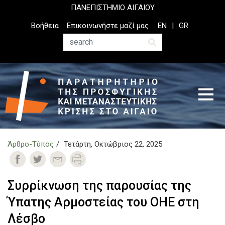
Παράκαμψη
ΠΑΝΕΠΙΣΤΗΜΙΟ ΑΙΓΑΙΟΥ
προς
Top
Βοήθεια
Επικοινωνήστε μαζί μας
EN
GR
το
Header
κυρίως
Menu
Αναζήτηση
περιεχόμενο
Άρθρο-Τύπος
Τετάρτη, Οκτώβριος 22, 2025
Συρρίκνωση της παρουσίας της
Ύπατης Αρμοστείας του ΟΗΕ στη
Λέσβο