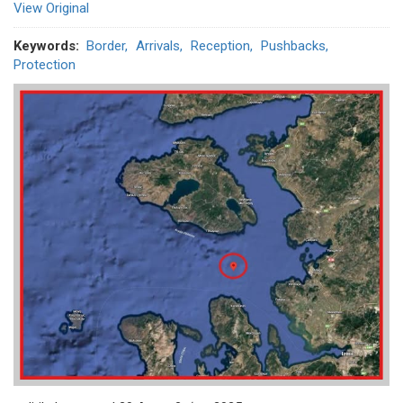
View Original
Keywords
Border
Arrivals
Reception
Pushbacks
Protection