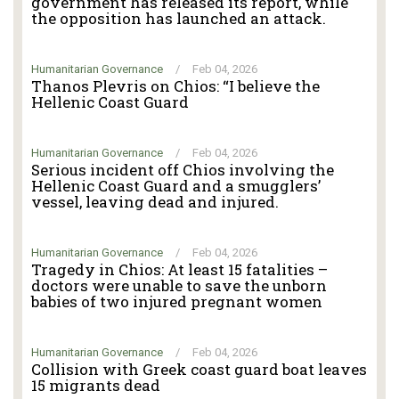
government has released its report, while
the opposition has launched an attack.
Humanitarian Governance
/
Feb 04, 2026
Thanos Plevris on Chios: “I believe the
Hellenic Coast Guard
Humanitarian Governance
/
Feb 04, 2026
Serious incident off Chios involving the
Hellenic Coast Guard and a smugglers’
vessel, leaving dead and injured.
Humanitarian Governance
/
Feb 04, 2026
Tragedy in Chios: At least 15 fatalities –
doctors were unable to save the unborn
babies of two injured pregnant women
Humanitarian Governance
/
Feb 04, 2026
Collision with Greek coast guard boat leaves
15 migrants dead