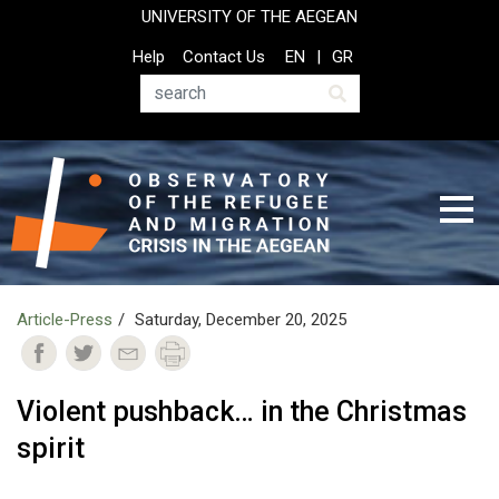
Skip
UNIVERSITY OF THE AEGEAN
to
Top
Help
Contact Us
EN
GR
main
Header
content
Menu
Search
Article-Press
Saturday, December 20, 2025
Violent pushback… in the Christmas
spirit