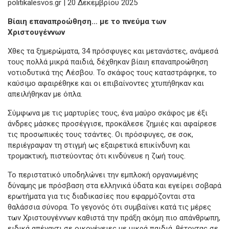
politikalesvos.gr | 20 Δεκεμβρίου 2025
Βίαιη επαναπροώθηση… με το πνεύμα των
Χριστουγέννων
Χθες τα ξημερώματα, 34 πρόσφυγες και μετανάστες, ανάμεσά
τους πολλά μικρά παιδιά, δέχθηκαν βίαιη επαναπροώθηση
νοτιοδυτικά της Λέσβου. Το σκάφος τους καταστράφηκε, το
καύσιμο αφαιρέθηκε και οι επιβαίνοντες χτυπήθηκαν και
απειλήθηκαν με όπλα.
Σύμφωνα με τις μαρτυρίες τους, ένα μαύρο σκάφος με έξι
άνδρες μάσκες προσέγγισε, προκάλεσε ζημιές και αφαίρεσε
τις προσωπικές τους τσάντες. Οι πρόσφυγες, σε σοκ,
περιέγραψαν τη στιγμή ως εξαιρετικά επικίνδυνη και
τρομακτική, πιστεύοντας ότι κινδύνευε η ζωή τους.
Το περιστατικό υποδηλώνει την εμπλοκή οργανωμένης
δύναμης με πρόσβαση στα ελληνικά ύδατα και εγείρει σοβαρά
ερωτήματα για τις διαδικασίες που εφαρμόζονται στα
θαλάσσια σύνορα. Το γεγονός ότι συμβαίνει κατά τις μέρες
των Χριστουγέννων καθιστά την πράξη ακόμη πιο απάνθρωπη,
ειδικά απέναντι σε οικογένειες με μικρά παιδιά, θέτοντας σε