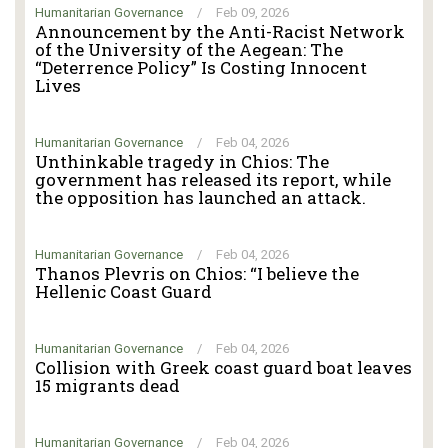
Humanitarian Governance
/
Feb 09, 2026
Announcement by the Anti-Racist Network
of the University of the Aegean: The
“Deterrence Policy” Is Costing Innocent
Lives
Humanitarian Governance
/
Feb 04, 2026
Unthinkable tragedy in Chios: The
government has released its report, while
the opposition has launched an attack.
Humanitarian Governance
/
Feb 04, 2026
Thanos Plevris on Chios: “I believe the
Hellenic Coast Guard
Humanitarian Governance
/
Feb 04, 2026
Collision with Greek coast guard boat leaves
15 migrants dead
Humanitarian Governance
/
Feb 04, 2026