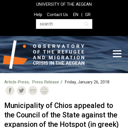
Skip
UNIVERSITY OF THE AEGEAN
to
Top
Help
Contact Us
EN
GR
main
Header
content
Menu
Search
Article-Press
Press Release
Friday, January 26, 2018
Municipality of Chios appealed to
the Council of the State against the
expansion of the Hotspot (in greek)