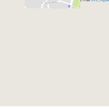
E-mail:
info_ro@a