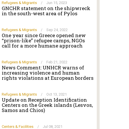
Refugees & Migrants
/
Jun 15, 2023
GNCHR statement on the shipwreck
in the south-west area of Pylos
Refugees & Migrants
/
Sep 24, 2022
One year since Greece opened new
“prison-like” refugee camps, NGOs
call for a more humane approach
Refugees & Migrants
/
Feb 21, 2022
News Comment: UNHCR warns of
increasing violence and human
rights violations at European borders
Refugees & Migrants
/
Oct 13, 2021
Update on Reception Identification
Centers on the Greek islands (Lesvos,
Samos and Chios)
Centers & Facilities
/
Jul 08, 2021