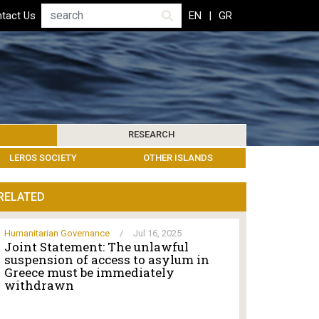
Search
tact Us
EN
GR
RESEARCH
PICS
IBLIOGRAPHY
LEROS SOCIETY
HUMANITARIAN GOVERNANCE
RESEARCH UPDATES
OTHER ISLANDS
EVENTS
RELATED
Humanitarian Governance
/
Jul 16, 2025
Joint Statement: The unlawful
suspension of access to asylum in
Greece must be immediately
withdrawn