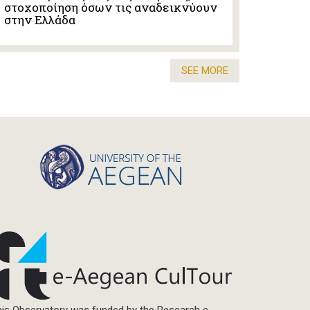
στοχοποίηση όσων τις αναδεικνύουν
στην Ελλάδα
SEE MORE
is Observatory was funded by the Research e-