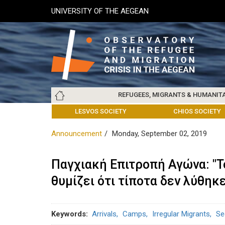
Skip
UNIVERSITY OF THE AEGEAN
to
main
content
Main
REFUGEES, MIGRANTS & HUMANIT
navigation
LESVOS SOCIETY
UNIVERSITY OF THE AEGEAN
ABOUT
REFUGEES & MIGRANTS
CHIOS SOCIETY
GREE
ARC
Announcement
Monday, September 02, 2019
Παγχιακή Επιτροπή Αγώνα: "Τ
θυμίζει ότι τίποτα δεν λύθηκε
Keywords
Arrivals
Camps
Irregular Migrants
Se