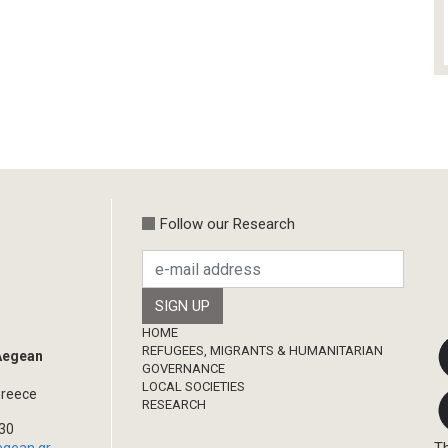
Follow our Research
Footer
HOME
REFUGEES, MIGRANTS & HUMANITARIAN
 Aegean
GOVERNANCE
LOCAL SOCIETIES
Greece
RESEARCH
330
Th