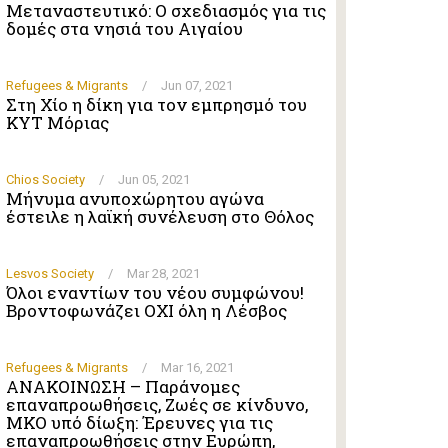
Μεταναστευτικό: Ο σχεδιασμός για τις
δομές στα νησιά του Αιγαίου
Refugees & Migrants
/
Jun 07, 2021
Στη Χίο η δίκη για τον εμπρησμό του
ΚΥΤ Μόριας
Chios Society
/
Jun 05, 2021
Μήνυμα ανυποχώρητου αγώνα
έστειλε η λαϊκή συνέλευση στο Θόλος
Lesvos Society
/
Mar 28, 2021
Όλοι εναντίων του νέου συμφώνου!
Βροντοφωνάζει ΟΧΙ όλη η Λέσβος
Refugees & Migrants
/
Mar 16, 2021
ΑΝΑΚΟΙΝΩΣΗ – Παράνομες
επαναπροωθήσεις, Ζωές σε κίνδυνο,
ΜΚΟ υπό δίωξη: Έρευνες για τις
επαναπροωθήσεις στην Ευρώπη,