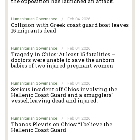
the opposition has launched an attack.
Humanitarian Governance
/
Feb 04, 2026
Collision with Greek coast guard boat leaves
15 migrants dead
Humanitarian Governance
/
Feb 04, 2026
Tragedy in Chios: At least 15 fatalities –
doctors were unable to save the unborn
babies of two injured pregnant women
Humanitarian Governance
/
Feb 04, 2026
Serious incident off Chios involving the
Hellenic Coast Guard and a smugglers’
vessel, leaving dead and injured.
Humanitarian Governance
/
Feb 04, 2026
Thanos Plevris on Chios: “I believe the
Hellenic Coast Guard