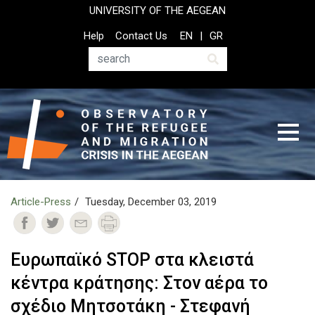
Skip
UNIVERSITY OF THE AEGEAN
to
Top
Help
Contact Us
EN
GR
main
Header
content
Menu
Search
Article-Press
Tuesday, December 03, 2019
Ευρωπαϊκό STOP στα κλειστά
κέντρα κράτησης: Στον αέρα το
σχέδιο Μητσοτάκη - Στεφανή