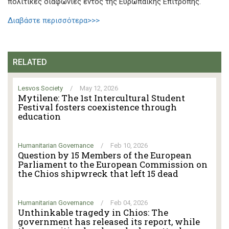
πολιτικές διαφωνίες εντός της Ευρωπαϊκής Επιτροπής.
Διαβάστε περισσότερα>>>
RELATED
Lesvos Society
/
May 12, 2026
Mytilene: The 1st Intercultural Student
Festival fosters coexistence through
education
Humanitarian Governance
/
Feb 10, 2026
Question by 15 Members of the European
Parliament to the European Commission on
the Chios shipwreck that left 15 dead
Humanitarian Governance
/
Feb 04, 2026
Unthinkable tragedy in Chios: The
government has released its report, while