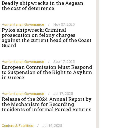
Deadly shipwrecks in the Aegean:
the cost of deterrence
Humanitarian Governance
/
Nov 07, 2025
Pylos shipwreck: Criminal
prosecution on felony charges
against the current head of the Coast
Guard
Humanitarian Governance
/
Sep 17, 2025
European Commission Must Respond
to Suspension of the Right to Asylum
in Greece
Humanitarian Governance
/
Jul 17, 2025
Release of the 2024 Annual Report by
the Mechanism for Recording
Incidents of Informal Forced Returns
Centers & Facilities
/
Jul 16, 2025