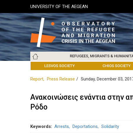
Skip
UNIVERSITY OF THE AEGEAN
to
main
content
Main
REFUGEES, MIGRANTS & HUMANIT
navigation
LESVOS SOCIETY
UNIVERSITY OF THE AEGEAN
ABOUT
REFUGEES & MIGRANTS
CHIOS SOCIETY
GREE
ARC
Report
Press Release
Sunday, December 03, 201
Ανακοινώσεις ενάντια στην α
Ρόδο
Keywords
Arrests
Deportations
Solidarity