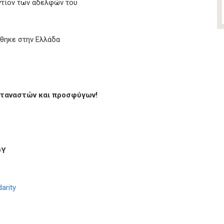
αντίον των αδελφών του
ήθηκε στην Ελλάδα
εταναστών και προσφύγων!
ΟΥ
arity