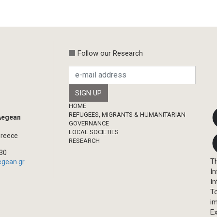
Follow our Research
Footer
HOME
REFUGEES, MIGRANTS & HUMANITARIAN
 Aegean
GOVERNANCE
LOCAL SOCIETIES
Greece
RESEARCH
330
Th
egean.gr
In
In
T
im
Ex