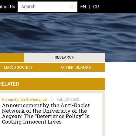
Search
tact Us
EN
GR
RESEARCH
PICS
IBLIOGRAPHY
LEROS SOCIETY
HUMANITARIAN GOVERNANCE
RESEARCH UPDATES
OTHER ISLANDS
EVENTS
RELATED
Humanitarian Governance
/
Feb 09, 2026
Announcement by the Anti-Racist
Network of the University of the
Aegean: The “Deterrence Policy” Is
Costing Innocent Lives