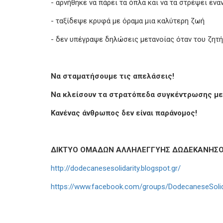
- αρνήθηκε να πάρει τα όπλα και να τα στρέψει εν
- ταξίδεψε κρυφά με όραμα μια καλύτερη ζωή
- δεν υπέγραψε δηλώσεις μετανοίας όταν του ζητ
Να σταματήσουμε τις απελάσεις!
Να κλείσουν τα στρατόπεδα συγκέντρωσης μ
Κανένας άνθρωπος δεν είναι παράνομος!
ΔΙΚΤΥΟ ΟΜΑΔΩΝ ΑΛΛΗΛΕΓΓΥΗΣ ΔΩΔΕΚΑΝΗΣ
http://dodecanesesolidarity.blogspot.gr/
https://www.facebook.com/groups/DodecaneseSolid