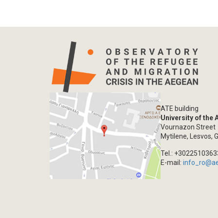
ATE building
University of the
Vournazon Street
Mytilene, Lesvos, 
Tel.: +302251036
E-mail:
info_ro@a