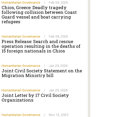
Humanitarian Governance
/
Feb 04, 2026
Chios, Greece: Deadly tragedy
following collision between Coast
Guard vessel and boat carrying
refugees
Humanitarian Governance
/
Feb 04, 2026
Press Release: Search and rescue
operation resulting in the deaths of
15 foreign nationals in Chios
Humanitarian Governance
/
Jan 29, 2026
Joint Civil Society Statement on the
Migration Ministry bill
Humanitarian Governance
/
Jan 29, 2026
Joint Letter by 17 Civil Society
Organizations
Humanitarian Governance
/
Nov 13, 2025