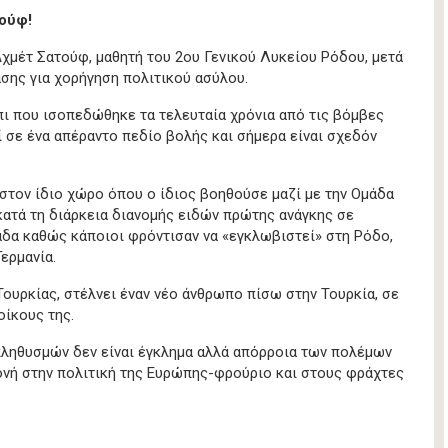
ούφ!
χμέτ Σατούφ, μαθητή του 2ου Γενικού Λυκείου Ρόδου, μετά
σης για χορήγηση πολιτικού ασύλου.
πι που ισοπεδώθηκε τα τελευταία χρόνια από τις βόμβες
ί σε ένα απέραντο πεδίο βολής και σήμερα είναι σχεδόν
στον ίδιο χώρο όπου ο ίδιος βοηθούσε μαζί με την Ομάδα
κατά τη διάρκεια διανομής ειδών πρώτης ανάγκης σε
άδα καθώς κάποιοι φρόντισαν να «εγκλωβιστεί» στη Ρόδο,
ερμανία.
Τουρκίας, στέλνει έναν νέο άνθρωπο πίσω στην Τουρκία, σε
οίκους της.
 πληθυσμών δεν είναι έγκλημα αλλά απόρροια των πολέμων
ονή στην πολιτική της Ευρώπης-φρούριο και στους φράχτες