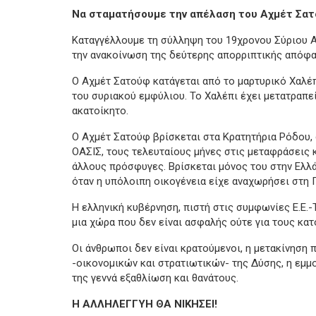
Να σταματήσουμε την απέλαση του Αχμέτ Σατ
Καταγγέλλουμε τη σύλληψη του 19χρονου Σύριου Α
την ανακοίνωση της δεύτερης απορριπτικής απόφα
Ο Αχμέτ Σατούφ κατάγεται από το μαρτυρικό Χαλέ
του συριακού εμφύλιου. Το Χαλέπι έχει μετατραπε
ακατοίκητο.
Ο Αχμέτ Σατούφ βρίσκεται στα Κρατητήρια Ρόδου, 
ΟΑΣΙΣ, τους τελευταίους μήνες στις μεταφράσεις 
άλλους πρόσφυγες. Βρίσκεται μόνος του στην Ελλ
όταν η υπόλοιπη οικογένεια είχε αναχωρήσει στη Γ
Η ελληνική κυβέρνηση, πιστή στις συμφωνίες Ε.Ε.-
μια χώρα που δεν είναι ασφαλής ούτε για τους κατ
Οι άνθρωποι δεν είναι κρατούμενοι, η μετακίνηση
-οικονομικών και στρατιωτικών- της Δύσης, η εμμ
της γεννά εξαθλίωση και θανάτους.
Η ΑΛΛΗΛΕΓΓΥΗ ΘΑ ΝΙΚΗΣΕΙ!