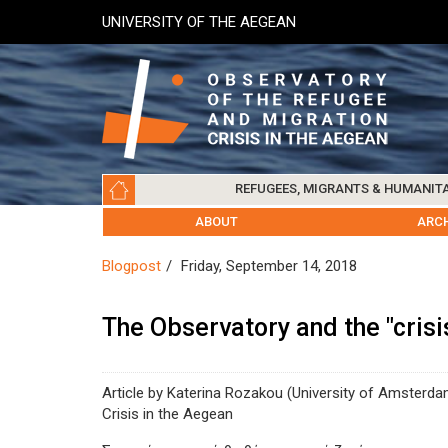
Skip
UNIVERSITY OF THE AEGEAN
to
main
content
Main
REFUGEES, MIGRANTS & HUMANIT
navigation
LESVOS SOCIETY
UNIVERSITY OF THE AEGEAN
ABOUT
REFUGEES & MIGRANTS
CHIOS SOCIETY
GREE
ARC
Blogpost
Friday, September 14, 2018
The Observatory and the "crisi
Article by Katerina Rozakou (University of Amsterda
Crisis in the Aegean