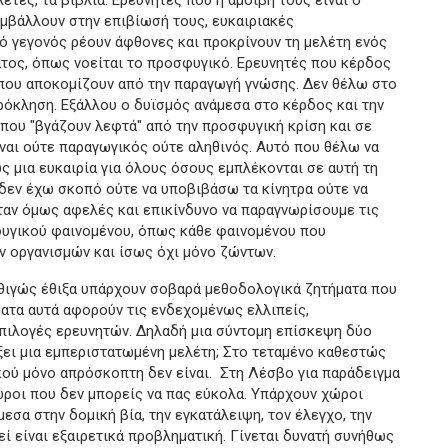
υμβάλλουν στην επιβίωσή τους, ευκαιριακές
ό γεγονός ρέουν άφθονες και προκρίνουν τη μελέτη ενός
τος, όπως νοείται το προσφυγικό. Ερευνητές που κέρδος
 που αποκομίζουν από την παραγωγή γνώσης. Δεν θέλω στο
ρόκληση. Εξάλλου ο δυϊσμός ανάμεσα στο κέρδος και την
 που "βγάζουν λεφτά" από την προσφυγική κρίση και σε
είναι ούτε παραγωγικός ούτε αληθινός. Αυτό που θέλω να
ς μια ευκαιρία για όλους όσους εμπλέκονται σε αυτή τη
 δεν έχω σκοπό ούτε να υποβιβάσω τα κίνητρα ούτε να
ταν όμως αφελές και επικίνδυνο να παραγνωρίσουμε τις
φυγικού φαινομένου, όπως κάθε φαινομένου που
 οργανισμών και ίσως όχι μόνο ζώντων.
ώς έθιξα υπάρχουν σοβαρά μεθοδολογικά ζητήματα που
ατα αυτά αφορούν τις ενδεχομένως ελλιπείς,
πιλογές ερευνητών. Δηλαδή μια σύντομη επίσκεψη δύο
άξει μια εμπεριστατωμένη μελέτη; Στο τεταμένο καθεστώς
ού μόνο απρόσκοπτη δεν είναι. Στη Λέσβο για παράδειγμα
ώροι που δεν μπορείς να πας εύκολα. Υπάρχουν χώροι
εσα στην δομική βία, την εγκατάλειψη, τον έλεγχο, την
ί είναι εξαιρετικά προβληματική. Γίνεται δυνατή συνήθως