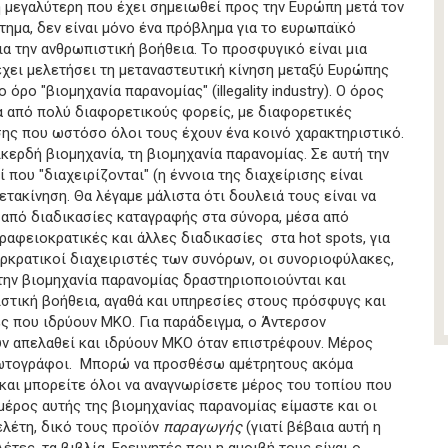
γαλύτερη που έχει σημειωθεί προς την Ευρώπη μετά τον
τημα, δεν είναι μόνο ένα πρόβλημα για το ευρωπαϊκό
α την ανθρωπιστική βοήθεια. Το προσφυγικό είναι μια
έχει μελετήσει τη μεταναστευτική κίνηση μεταξύ Ευρώπης
όρο "βιομηχανία παρανομίας" (illegality industry). Ο όρος
α από πολύ διαφορετικούς φορείς, με διαφορετικές
σης που ωστόσο όλοι τους έχουν ένα κοινό χαρακτηριστικό.
κερδή βιομηχανία, τη βιομηχανία παρανομίας. Σε αυτή την
που "διαχειρίζονται" (η έννοια της διαχείρισης είναι
ετακίνηση. Θα λέγαμε μάλιστα ότι δουλειά τους είναι να
 από διαδικασίες καταγραφής στα σύνορα, μέσα από
ραφειοκρατικές και άλλες διαδικασίες στα hot spots, για
περκρατικοί διαχειριστές των συνόρων, οι συνοριοφύλακες,
ς την βιομηχανία παρανομίας δραστηριοποιούνται και
τική βοήθεια, αγαθά και υπηρεσίες στους πρόσφυγς και
ες που ιδρύουν ΜΚΟ. Για παράδειγμα, ο Άντερσον
ν απελαθεί και ιδρύουν ΜΚΟ όταν επιστρέφουν. Μέρος
 φωτογράφοι. Μπορώ να προσθέσω αμέτρητους ακόμα
και μπορείτε όλοι να αναγνωρίσετε μέρος του τοπίου που
μέρος αυτής της βιομηχανίας παρανομίας είμαστε και οι
ελέτη, δικό τους προϊόν
παραγωγής
(γιατί βέβαια αυτή η
λέτες, τα βιβλία. Ερευνητές που η αμοιβή τους είναι ο