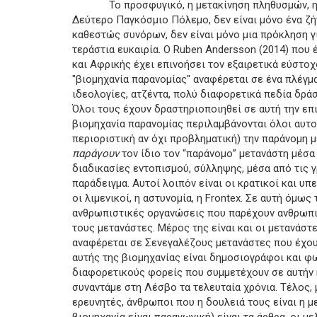
Το προσφυγικό, η μετακίνηση πληθυσμών, η με
Δεύτερο Παγκόσμιο Πόλεμο, δεν είναι μόνο ένα ζή
καθεστώς συνόρων, δεν είναι μόνο μια πρόκληση γι
τεράστια ευκαιρία. Ο Ruben Andersson (2014) που 
και Αφρικής έχει επινοήσει τον εξαιρετικά εύστοχο 
"βιομηχανία παρανομίας" αναφέρεται σε ένα πλέγμ
ιδεολογίες, ατζέντα, πολύ διαφορετικά πεδία δρά
Όλοι τους έχουν δραστηριοποιηθεί σε αυτή την επι
βιομηχανία παρανομίας περιλαμβάνονται όλοι αυτοί 
περιοριστική αν όχι προβληματική) την παράνομη μ
παράγουν
τον ίδιο τον “παράνομο” μετανάστη μέσα
διαδικασίες εντοπισμού, σύλληψης, μέσα από τις γ
παράδειγμα. Αυτοί λοιπόν είναι οι κρατικοί και υ
οι λιμενικοί, η αστυνομία, η Frontex. Σε αυτή όμω
ανθρωπιστικές οργανώσεις που παρέχουν ανθρωπισ
τους μετανάστες. Μέρος της είναι και οι μετανάστ
αναφέρεται σε Σενεγαλέζους μετανάστες που έχου
αυτής της βιομηχανίας είναι δημοσιογράφοι και
διαφορετικούς φορείς που συμμετέχουν σε αυτήν 
συναντάμε στη Λέσβο τα τελευταία χρόνια. Τέλος, 
ερευνητές, άνθρωποι που η δουλειά τους είναι η μ
βιομηχανία είναι παραγωγική) είναι τα άρθρα, οι με