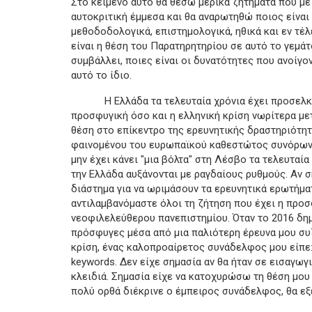
Στο κείμενο αυτό θα θέσω μερικά ζητήματα που με
αυτοκριτική έμμεσα και θα αναρωτηθώ ποιος είναι
μεθοδοδολογικά, επιστημολογικά, ηθικά και εν τέλ
είναι η θέση του Παρατηρητηρίου σε αυτό το γεμάτ
συμβάλλει, ποιες είναι οι δυνατότητες που ανοίγον
αυτό το ίδιο.
Η Ελλάδα τα τελευταία χρόνια έχει προσελκύσε
προσφυγική όσο και η ελληνική κρίση νωρίτερα με
θέση στο επίκεντρο της ερευνητικής δραστηριότη
φαινομένου του ευρωπαϊκού καθεστώτος συνόρων, 
μην έχει κάνει "μια βόλτα" στη Λέσβο τα τελευταία
την Ελλάδα αυξάνονται με ραγδαίους ρυθμούς. Αν 
διάστημα για να ωριμάσουν τα ερευνητικά ερωτήματ
αντιλαμβανόμαστε όλοι τη ζήτηση που έχει η προσ
νεοφιλελεύθερου πανεπιστημίου. Όταν το 2016 δημ
πρόσφυγες μέσα από μια παλιότερη έρευνα μου συ
κρίση, ένας καλοπροαίρετος συνάδελφος μου είπε:
keywords. Δεν είχε σημασία αν θα ήταν σε εισαγωγι
κλειδιά. Σημασία είχε να κατοχυρώσω τη θέση μου
πολύ ορθά διέκρινε ο έμπειρος συνάδελφος, θα εξ