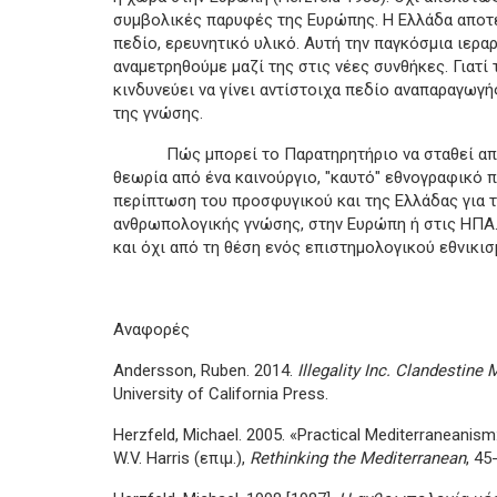
συμβολικές παρυφές της Ευρώπης. Η Ελλάδα αποτε
πεδίο, ερευνητικό υλικό. Αυτή την παγκόσμια ιερα
αναμετρηθούμε μαζί της στις νέες συνθήκες. Γιατί 
κινδυνεύει να γίνει αντίστοιχα πεδίο αναπαραγωγ
της γνώσης.
Πώς μπορεί το Παρατηρητήριο να σταθεί απένα
θεωρία από ένα καινούργιο, "καυτό" εθνογραφικό π
περίπτωση του προσφυγικού και της Ελλάδας για 
ανθρωπολογικής γνώσης, στην Ευρώπη ή στις ΗΠΑ.
και όχι από τη θέση ενός επιστημολογικού εθνικισ
Αναφορές
Andersson, Ruben. 2014.
Illegality Inc. Clandestine
University of California Press.
Herzfeld, Michael. 2005. «Practical Mediterraneanism
W.V. Harris (επιμ.),
Rethinking the Mediterranean
, 45