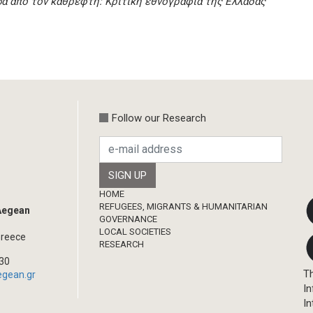
α από τον καθρέφτη: Κριτική εθνογραφία της Ελλάδας
Follow our Research
Footer
HOME
REFUGEES, MIGRANTS & HUMANITARIAN
 Aegean
GOVERNANCE
LOCAL SOCIETIES
Greece
RESEARCH
330
Th
egean.gr
In
In