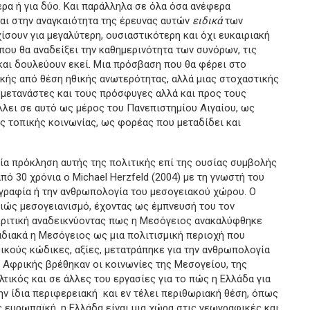
έρα ή για δύο. Και παράλληλα σε όλα όσα ανέφερα
αι στην αναγκαιότητα της έρευνας αυτών
ειδικά
των
ίσουν για μεγαλύτερη, ουσιαστικότερη και όχι ευκαιριακή
ου θα αναδείξει την καθημερινότητα των συνόρων, τις
και δουλεύουν εκεί. Μια πρόσβαση που θα φέρει στο
ικής από θέση ηθικής ανωτερότητας, αλλά μιας στοχαστικής
 μετανάστες και τους πρόσφυγες αλλά και προς τους
λει σε αυτό ως μέρος του Πανεπιστημίου Αιγαίου, ως
ς τοπικής κοινωνίας, ως φορέας που μεταδίδει και
ρόκληση αυτής της πολιτικής επί της ουσίας συμβολής
ό 30 χρόνια ο Michael Herzfeld (2004) με τη γνωστή του
ογραφία ή την ανθρωπολογία του μεσογειακού χώρου. Ο
λιώς μεσογειανισμό, έχοντας ως έμπνευσή του τον
 κριτική αναδεικνύοντας πως η Μεσόγειος ανακαλύφθηκε
αδιακά η Μεσόγειος ως μια πολιτισμική περιοχή που
θικούς κώδικες, αξίες, μετατράπηκε για την ανθρωπολογία
 Αφρικής βρέθηκαν οι κοινωνίες της Μεσογείου, της
λτικός και σε άλλες του εργασίες για το πώς η Ελλάδα για
ν ίδια περιφερειακή και εν τέλει περιθωριακή θέση, όπως
 ευρωπαϊκή, η Ελλάδα είναι μια χώρα στις γεωγραφικές και