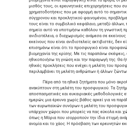
μισθός τους, οι ερευνητικές επιχορηγήσεις που σ
χρηματοδοτήσεις που με αφορμή αυτό το σημαντικ
σύγχρονου και προκλητικού φαινομένου, προβλήμα
τους είναι το συμβολικό κεφάλαιο, μεταξύ άλλων,
σημείο αυτό να υποτιμήσω καθόλου τη γνωστική π
ανιδιοτέλεια, ο διαχωρισμός ανάμεσα σε εκείνους
εκείνους που είναι ανιδιοτελείς ακτιβιστές, δεν 
επισημάνω είναι ότι το προσφυγικό είναι προφανώ
βιομηχανία της κρίσης. Με τις παραπάνω σκέψεις,
ηθικοποιήσω τη γνώση και την παραγωγή της. Θα ή
ηθικές προκλήσεις που ενέχει η μελέτη του προσ
περιλαμβάνει τη μελέτη ανθρώπων ή άλλων ζώντων
Πέρα από τα ηθικά ζητήματα που μόνο ακροθιγ
ανακύπτουν στη μελέτη του προσφυγικού. Τα ζητήμ
αποσπασματικές και ευκαιριακές μεθοδολογικές ε
ημερών, μια έρευνα χωρίς βάθος αρκεί για να παρ
των ευρωπαϊκών συνόρων η μελέτη του προσφυγικ
υπάρχουν χώροι που μπορείς να πας εύκολα και χ
όπως η Μόρια που ισορροπούν την ίδια στιγμή ανάμ
ανομία και το χάος. Η πρόσβαση των ερευνητών εκε