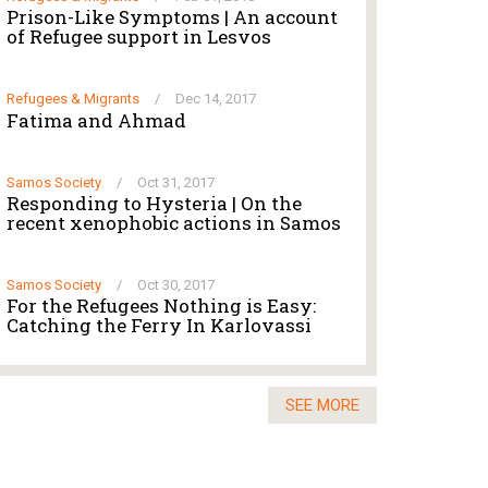
Prison-Like Symptoms | An account
of Refugee support in Lesvos
Refugees & Migrants
/
Dec 14, 2017
Fatima and Ahmad
Samos Society
/
Oct 31, 2017
Responding to Hysteria | On the
recent xenophobic actions in Samos
Samos Society
/
Oct 30, 2017
For the Refugees Nothing is Easy:
Catching the Ferry In Karlovassi
SEE MORE