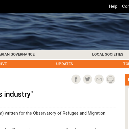
Top
Help
Con
Header
Menu
ARIAN GOVERNANCE
LOCAL SOCIETIES
K INSTITUTIONS
HIVE
SAMOS SOCIETY
CENTERS & FACILITIES
FOREIGN INSTITUTIONS
UPDATES
KOS SOCIETY
TO
B
s industry"
m) written for the Observatory of Refugee and Migration