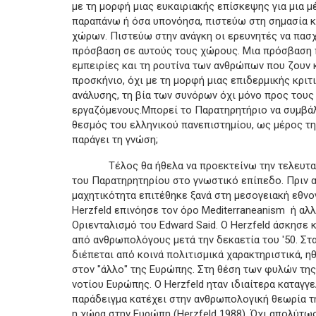
με τη μορφή μιας ευκαιριακής επίσκεψης για μια μ
παραπάνω ή όσα υπονόησα, πιστεύω στη σημασία κ
χώρων. Πιστεύω στην ανάγκη οι ερευνητές να πασχ
πρόσβαση σε αυτούς τους χώρους. Μια πρόσβαση π
εμπειρίες και τη ρουτίνα των ανθρώπων που ζουν 
προσκήνιο, όχι με τη μορφή μιας επιδερμικής κριτ
ανάλυσης, τη βία των συνόρων όχι μόνο προς τους
εργαζόμενους.Μπορεί το Παρατηρητήριο να συμβάλ
θεσμός του ελληνικού πανεπιστημίου, ως μέρος τη
παράγει τη γνώση;
Τέλος θα ήθελα να προεκτείνω την τελευταία π
του Παρατηρητηρίου στο γνωστικό επίπεδο. Πριν απ
μαχητικότητα επιτέθηκε ξανά στη μεσογειακή εθν
Herzfeld επινόησε τον όρο Mediterraneanism ή αλ
Οριενταλισμό του Edward Said. Ο Herzfeld άσκησε
από ανθρωπολόγους μετά την δεκαετία του '50. Στ
διέπεται από κοινά πολιτισμικά χαρακτηριστικά, η
στον "άλλο" της Ευρώπης. Στη θέση των φυλών της
νοτίου Ευρώπης. Ο Herzfeld ηταν ιδιαίτερα καταγγε
παράδειγμα κατέχει στην ανθρωπολογική θεωρία τη
η χώρα στην Ευρώπη (Herzfeld 1988). Όχι απολύτως