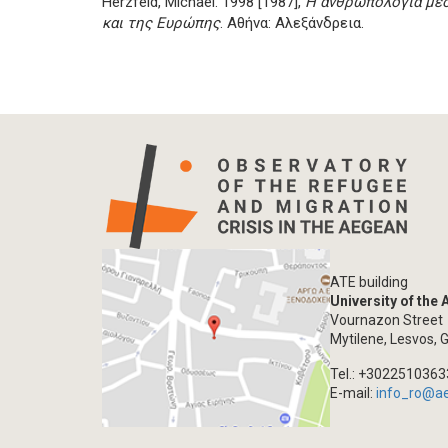
Herzfeld, Michael. 1998 [1987],
Η ανθρωπολογία μέσ
και της Ευρώπης
. Αθήνα: Αλεξάνδρεια.
ATE building
University of the
Vournazon Street
Mytilene, Lesvos, 
Tel.: +302251036
E-mail:
info_ro@a