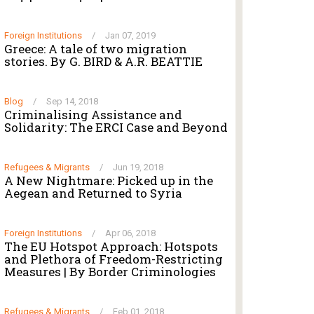
Foreign Institutions
/
Jan 07, 2019
Greece: A tale of two migration
stories. By G. BIRD & A.R. BEATTIE
Blog
/
Sep 14, 2018
Criminalising Αssistance and
Solidarity: The ERCI Case and Beyond
Refugees & Migrants
/
Jun 19, 2018
A New Nightmare: Picked up in the
Aegean and Returned to Syria
Foreign Institutions
/
Apr 06, 2018
The EU Hotspot Approach: Hotspots
and Plethora of Freedom-Restricting
Measures | By Border Criminologies
Refugees & Migrants
/
Feb 01, 2018