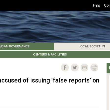
Top
Help
Con
Header
Menu
ARIAN GOVERNANCE
LOCAL SOCIETIES
K INSTITUTIONS
HIVE
SAMOS SOCIETY
CENTERS & FACILITIES
FOREIGN INSTITUTIONS
UPDATES
KOS SOCIETY
TO
B
ccused of issuing ‘false reports’ on