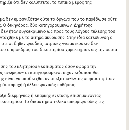
ήριξε ότι δεν καλύπτεται το τυπικό μέρος της
σμα δεν εμφανιζόταν ούτε το όργανο που το παρέδωσε ούτε
ς. Ο δικηγόρος, δύο κατηγορουμένων, Δημήτρης
 δεν ήταν συγκεκριμένο ως προς τους λόγους τέλεσης του
ντάχθηκε με το αίτημα ακύρωσης. Στην ίδια κατεύθυνση ο
 ότι οι δήθεν ψευδείς ιατρικές γνωματεύσεις δεν
που ο πρόεδρος του δικαστηρίου χαρακτήρισε ως την ουσία
.
ωσης του κλητηρίου θεσπίσματος όσον αφορά την
ως ανέφερε– οι κατηγορούμενοι είχαν ειδοποιηθεί
ης είναι να αποδειχθεί αν οι εξετασθέντες υπήκοοι τρίτων
 διαταραχή ή άλλες ψυχικές παθήσεις.
ρξε διερμηνέας ή επαρκής εξέταση, επισημαίνοντας
ικαστηρίου. Το δικαστήριο τελικά απέρριψε όλες τις