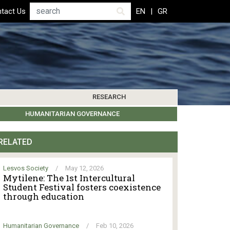
Search
tact Us
EN
GR
RESEARCH
PICS
IBLIOGRAPHY
LEROS SOCIETY
HUMANITARIAN GOVERNANCE
RESEARCH UPDATES
OTHER ISLANDS
EVENTS
RELATED
Lesvos Society
/
May 12, 2026
Mytilene: The 1st Intercultural
Student Festival fosters coexistence
through education
Humanitarian Governance
/
Feb 10, 2026