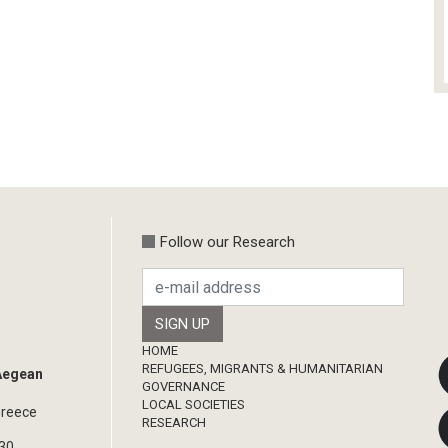
Follow our Research
Footer
HOME
REFUGEES, MIGRANTS & HUMANITARIAN
 Aegean
GOVERNANCE
LOCAL SOCIETIES
Greece
RESEARCH
330