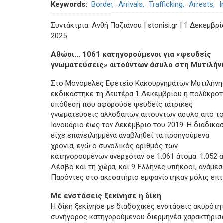
Keywords
Border
Arrivals
Trafficking
Arrests
I
Συντάκτρια: Ανθή Παζιάνου | stonisi.gr | 1 Δεκεμβρ
2025
Αθώοι... 1061 κατηγορούμενοι για «ψευδείς
γνωματεύσεις» αιτούντων άσυλο στη Μυτιλήν
Στο Μονομελές Εφετείο Κακουργημάτων Μυτιλήνη
εκδικάστηκε τη Δευτέρα 1 Δεκεμβρίου η πολύκροτ
υπόθεση που αφορούσε ψευδείς ιατρικές
γνωματεύσεις αλλοδαπών αιτούντων άσυλο από τ
Ιανουάριο έως τον Δεκέμβριο του 2019. Η διαδικα
είχε επανειλημμένα αναβληθεί τα προηγούμενα
χρόνια, ενώ ο συνολικός αριθμός των
κατηγορουμένων ανερχόταν σε 1.061 άτομα: 1.052 
Λέσβο και τη χώρα, και 9 Έλληνες υπήκοοι, ανάμεσ
Παρόντες στο ακροατήριο εμφανίστηκαν μόλις επτά
Με ενστάσεις ξεκίνησε η δίκη
Η δίκη ξεκίνησε με διαδοχικές ενστάσεις ακυρότη
συνήγορος κατηγορούμενου διερμηνέα χαρακτήρισε