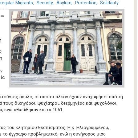
rregular Migrants
Security
Asylum
Protection
Solidarity
ίου
η
ς
η
ον
σία
αιτούντες άσυλο, οι οποίοι πλέον έχουν αναχωρήσει από τη
ά τους δικηγόροι, ψυχίατροι, διερμηνέας και ψυχολόγοι.
, ενώ αθωώθηκαν και οι 1061.
τας του κλητηρίου θεσπίσματος. Η κ. Ηλιογραμμένου,
 το έγγραφο προβληματικό, ενώ η συνήγορος μιας