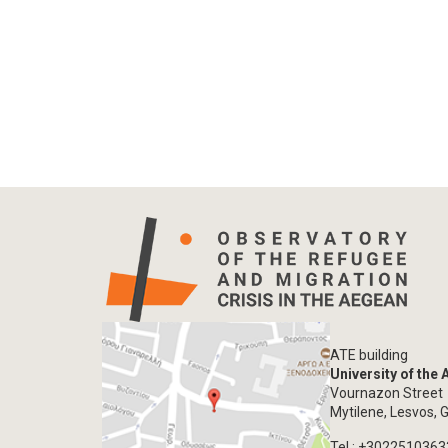
ATE building
University of the
Vournazon Street
Mytilene, Lesvos, 
Tel.: +302251036