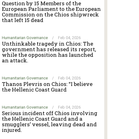
Question by 15 Members of the
European Parliament to the European
Commission on the Chios shipwreck
that left 15 dead
Humanitarian Governance
/
Feb 04, 2026
Unthinkable tragedy in Chios: The
government has released its report,
while the opposition has launched
an attack.
Humanitarian Governance
/
Feb 04, 2026
Thanos Plevris on Chios: “I believe
the Hellenic Coast Guard
Humanitarian Governance
/
Feb 04, 2026
Serious incident off Chios involving
the Hellenic Coast Guard and a
smugglers’ vessel, leaving dead and
injured.