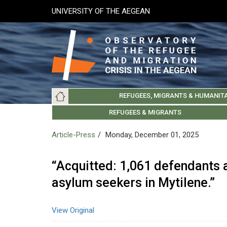
Skip
UNIVERSITY OF THE AEGEAN
to
main
content
Main
REFUGEES, MIGRANTS & HUMANIT
navigation
LESVOS SOCIETY
UNIVERSITY OF THE AEGEAN
ABOUT
REFUGEES & MIGRANTS
CHIOS SOCIETY
GREE
ARC
Article-Press
Monday, December 01, 2025
“Acquitted: 1,061 defendants a
asylum seekers in Mytilene.”
View Original