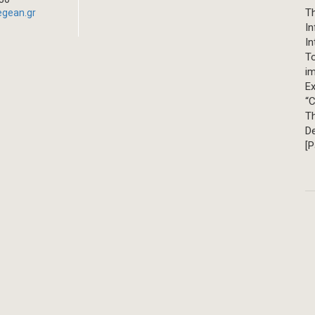
Th
egean.gr
In
In
T
im
Ex
“C
T
D
[