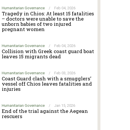
Humanitarian Governance
/
Feb 04, 2026
Tragedy in Chios: At least 15 fatalities
– doctors were unable to save the
unborn babies of two injured
pregnant women
Humanitarian Governance
/
Feb 04, 2026
Collision with Greek coast guard boat
leaves 15 migrants dead
Humanitarian Governance
/
Feb 03, 2026
Coast Guard clash with a smugglers’
vessel off Chios leaves fatalities and
injuries
Humanitarian Governance
/
Jan 15, 2026
End of the trial against the Aegean
rescuers