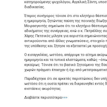
κατηγορούμενης ψυχολόγου, Αγγελική Σάντη, υποστ
διαδικασίας.
Έτερος συνήγορος τόνισε ότι στο κλητήριο θέσπι
η ημερομηνία, ζητώντας παύση της ποινικής δίωξη
Μοιρασγεντής σημείωσε ότι το κλητήριο θέσπισμα
αδικήματος της συνέργειας, ενώ ο κ. Πετρέλλης συ
Χάρης Πετσικός μίλησε για αοριστία σημειώνοντας
αντικρούονται από άλλες γνωματεύσεις, στοιχείο 
της υπόθεσης και ζήτησε να εξεταστεί με προσοχή
Ο εισαγγελέας, ωστόσο, απέρριψε το αίτημα ακύρ
ημερομηνία και τα τυπικά ελαττώματα, καθώς –όπ
εγκαίρως. Τόνισε ότι το βασικό ζητούμενο της δίκ
χωρών πράγματι έπασχαν ή όχι από μετατραυματική
Παραδέχτηκε ότι σε αρκετές περιπτώσεις δεν υπή
ωστόσο ότι η ουσία πρέπει να διερευνηθεί εντός δ
ενστάσεις ακυρότητας.
Διαβάστε περισσότερα
>>>