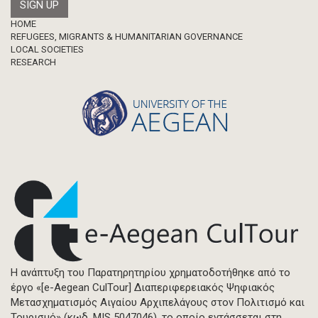
Footer
HOME
REFUGEES, MIGRANTS & HUMANITARIAN GOVERNANCE
LOCAL SOCIETIES
RESEARCH
Η ανάπτυξη του Παρατηρητηρίου χρηματοδοτήθηκε από το
έργο «[e-Aegean CulTour] Διαπεριφερειακός Ψηφιακός
Μετασχηματισμός Αιγαίου Αρχιπελάγους στον Πολιτισμό και
Τουρισμό» (κωδ. MIS 5047046), το οποίο εντάσσεται στη