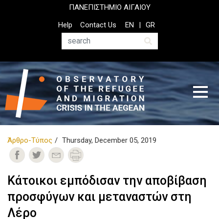
Skip
ΠΑΝΕΠΙΣΤΗΜΙΟ ΑΙΓΑΙΟΥ
to
Top
Help
Contact Us
EN
GR
main
Header
content
Menu
Search
Άρθρο-Τύπος
Thursday, December 05, 2019
Κάτοικοι εμπόδισαν την αποβίβαση
προσφύγων και μεταναστών στη
Λέρο