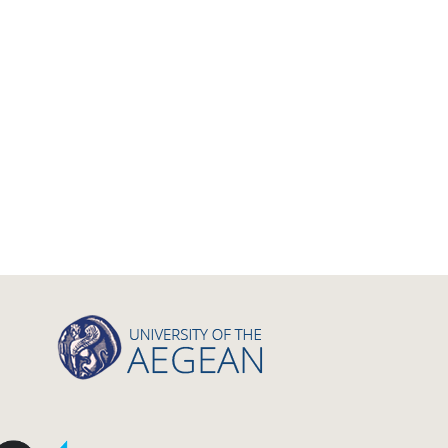
Book/Monograph
Edited Volume
Chapter in Collected Volume
Conference-Event
Calls
Research Publication
Master Thesis