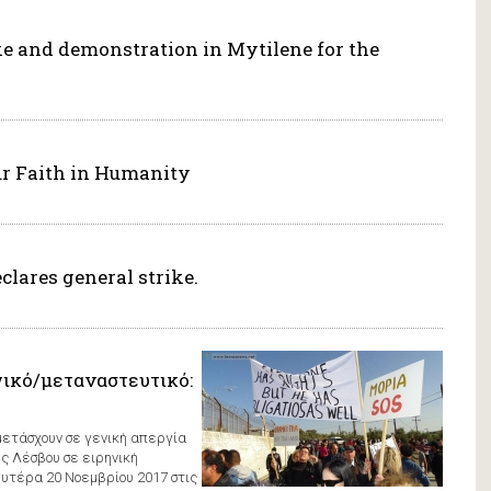
ke and demonstration in Mytilene for the
ur Faith in Humanity
lares general strike.
γικό/μεταναστευτικό:
μετάσχουν σε γενική απεργία
ης Λέσβου σε ειρηνική
υτέρα 20 Νοεμβρίου 2017 στις