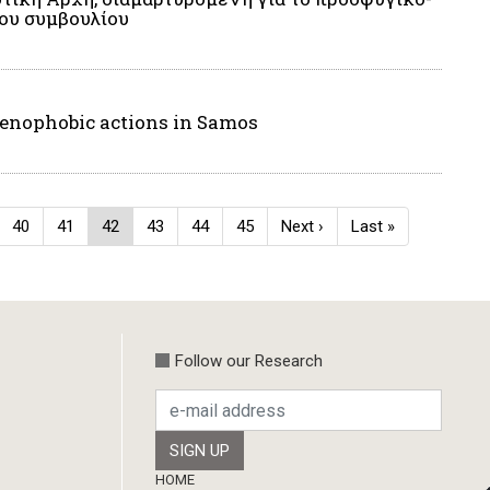
ου συμβουλίου
xenophobic actions in Samos
e
Page
40
Page
41
Current
42
Page
43
Page
44
Page
45
Next
Next ›
Last
Last »
page
page
page
Follow our Research
Footer
HOME