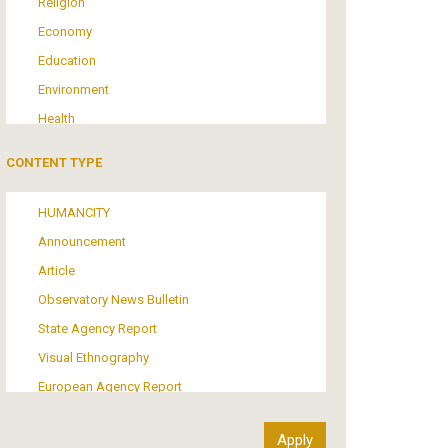
Religion
Economy
Education
Environment
Health
Tourism
CONTENT TYPE
Politics
Media
HUMANCITY
Institutional Arrangements
Announcement
Support of Refugees and Migrants
Article
Material Culture
Observatory News Bulletin
Art
State Agency Report
Visual Ethnography
European Agency Report
Ιnter-Govermental Organization Report
International Organization Report