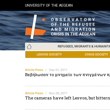
Skip
UNIVERSITY OF THE AEGEAN
to
main
content
Main
REFUGEES, MIGRANTS & HUMANIT
navigation
LESVOS SOCIETY
UNIVERSITY OF THE AEGEAN
ABOUT
REFUGEES & MIGRANTS
CHIOS SOCIETY
GREE
ARC
Article-Press
/
Dec 01, 2017
Βεβήλωσαν το μνημείο των πνιγμένων 
Article-Press
/
Nov 28, 2017
The cameras have left Lesvos, but bitter