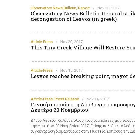
Observatory News Bulletin
,
Report
/
Nov 20, 2017
Observatory News Bulletin: Genaral stri
decongestion of Lesvos (in greek)
Article-Press
/
Nov 20, 2017
This Tiny Greek Village Will Restore Yo
Article-Press
/
Nov 15, 2017
Lesvos reaches breaking point, mayor dec
Article-Press
,
Press Release
/
Nov 14, 2017
Γενική απεργία στη Λέσβο για το προσφυ
Δευτέρα 20 Νοεμβρίου
Δήμος Λέσβου: Καλούμε όλους τους συμπολίτες μας να συμ
την Δευτέρα 20 Νοεμβρίου 2017. Επίσης καλούμε το λαό τ
συγκέντρωση διαμαρτυρίας στην Πλατεία Σαπφούς την Δε