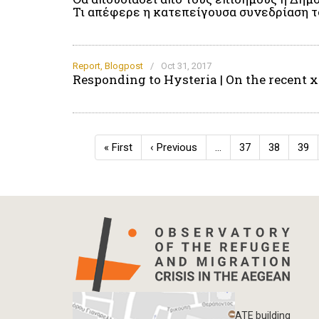
Τι απέφερε η κατεπείγουσα συνεδρίαση τ
Report
,
Blogpost
/
Oct 31, 2017
Responding to Hysteria | On the recent 
Pagination
First
« First
Previous
‹ Previous
…
Page
37
Page
38
Pag
39
page
page
ATE building