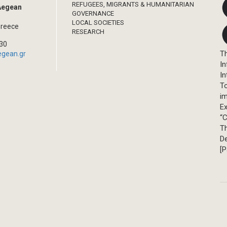
REFUGEES, MIGRANTS & HUMANITARIAN
 Aegean
GOVERNANCE
LOCAL SOCIETIES
Greece
RESEARCH
330
Th
egean.gr
In
In
T
im
Ex
“C
T
D
[