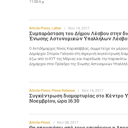
11:00 π.μ.
Article-Press
,
Letter
/
Nov 14, 2017
Συμπαράσταση του Δήμου Λέσβου στην δι
Ένωσης Αστυνομικών Υπαλλήλων Λέσβο
Ο Αντιδήμαρχος Νίκος Καρασάββας, συμμετείχε εκ μέρους
Δημάρχου Σπύρου Γαληνού στη σημερινή συγκέντρωση δια
έξω από το ΚΥΤ της Μόριας και παρέδωσε την παρακάτω 
Δημάρχου στον Πρόεδρο της Ένωσης Αστυνομικών Υπαλλήλ
Article-Press
,
Press Release
/
Nov 14, 2017
Συγκέντρωση διαμαρτυρίας στο Κέντρο Υπ
Νοεμβρίου, ώρα 16:30
Article-Press
/
Nov 08, 2017
Θα απουσιάσει από τους επισήμους η Δημ