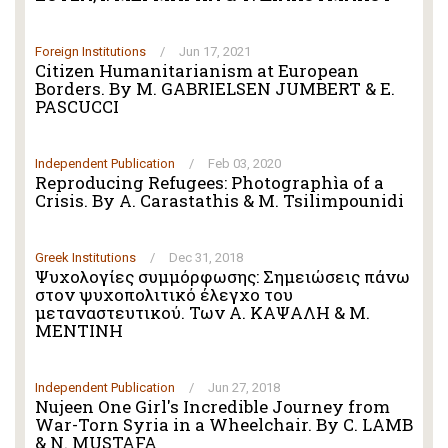
Foreign Institutions
/
Jun 17, 2021
Citizen Humanitarianism at European
Borders. By M. GABRIELSEN JUMBERT & E.
PASCUCCI
Independent Publication
/
Feb 03, 2020
Reproducing Refugees: Photographìa of a
Crisis. By A. Carastathis & M. Tsilimpounidi
Greek Institutions
/
Dec 31, 2018
Ψυχολογίες συμμόρφωσης: Σημειώσεις πάνω
στον ψυχοπολιτικό έλεγχο του
μεταναστευτικού. Των Α. ΚΑΨΑΛΗ & Μ.
ΜΕΝΤΙΝΗ
Independent Publication
/
Jun 27, 2018
Nujeen One Girl's Incredible Journey from
War-Torn Syria in a Wheelchair. By C. LAMB
& N. MUSTAFA