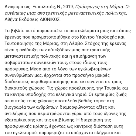
Αναφορά ως: Ξυπολυτάς, Ν., 2019,
Πρόσφυγες στη Μόρια: Οι
συνέπειες μιας αποτρεπτικής μεταναστευτικής πολιτικής,
Αθήνα: Εκδόσεις ΔΙΟΝΙΚΟΣ.
Το βιβλίο αυτό παρουσιάζει τα αποτελέσματα μιας επιτόπιας
έρευνας που πραγματοποιήθηκε στο Κέντρο Υποδοχής και
Ταυτοποίησης της Μόριας, στη Λέσβο. Στόχος της έρευνας
είναι η ανάδειξη των αδιεξόδων μιας αποτρεπτικής
μεταναστευτικής πολιτικής και η επισήμανση των
σοβαρότατων συνεπειών τους, στους ίδιους τους
πρόσφυγες. Μέσα από το λόγο των εγκλωβισμένων
συνανθρώπων μας, έρχονται στο προσκήνιο μακρές
διαδικασίες περιθωριοποίησης που εκτείνονται σε τρεις
διακριτούς χώρους. Τις χώρες προέλευσης, την Τουρκία και
τα κέντρα υποδοχής στα ελληνικά νησιά. Οι εμπειρίες ζωής
σε αυτούς τους χώρους αποτελούν βαθιές τομές στη
βιογραφία των ανθρώπων, διαμορφώνοντας αξίες και
αντιλήψεις που περιστρέφονται γύρω από τους άξονες της
εξατομίκευσης και της επιβίωσης. Η διαχείριση της
προσφυγικής κρίσης, έχοντας ως κεντρική διάσταση αυτή
του εγκλεισμού, παραμερίζει τα υπάρχοντα πλήγματα και