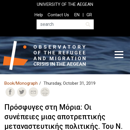
Skip
UNIVERSITY OF THE AEGEAN
to
Top
Help
Contact Us
EN
GR
main
Header
content
Menu
Search
Book/Monograph
Thursday, October 31, 2019
Πρόσφυγες στη Μόρια: Οι
συνέπειες μιας αποτρεπτικής
μεταναστευτικής πολιτικής. Του Ν.