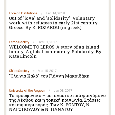
Foreign Institutions
/
Feb 14, 2018
Out of "love" and "solidarity": Voluntary
work with refugees in early 21st century
Greece. By K. ROZAKOU (in greek)
Leros Society
/
Dec 01, 2017
WELCOME TO LEROS: A story of an island
family. A global community. Solidarity. By
Kate Lincoln
Chios Society
/
Mar 15, 2017
"Όλα για Καλό" του Γιάννη Μακριδάκη
University of the Aegean
/
Jan 08, 2017
Το προσφυγικό – μεταναστευτικό φαινόμενο
της Λέσβου και η τοπική κοινωνία. Στάσεις
και συμπεριφορές. Των Κ. ΡΟΝΤΟΥ, Ν.
ΝΑΓΟΠΟΥΛΟΥ & Ν. ΠΑΝΑΓΟΥ