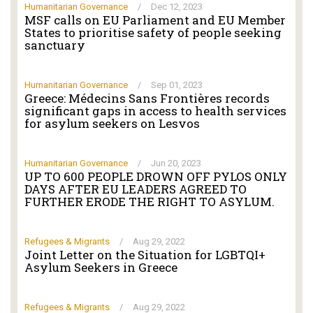
Humanitarian Governance
/
Dec 12, 2023
MSF calls on EU Parliament and EU Member
States to prioritise safety of people seeking
sanctuary
Humanitarian Governance
/
Sep 01, 2023
Greece: Médecins Sans Frontières records
significant gaps in access to health services
for asylum seekers on Lesvos
Humanitarian Governance
/
Jun 20, 2023
UP TO 600 PEOPLE DROWN OFF PYLOS ONLY
DAYS AFTER EU LEADERS AGREED TO
FURTHER ERODE THE RIGHT TO ASYLUM.
Refugees & Migrants
/
Aug 29, 2022
Joint Letter on the Situation for LGBTQI+
Asylum Seekers in Greece
Refugees & Migrants
/
Aug 29, 2022