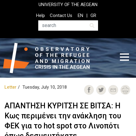
Skip
UNIVERSITY OF THE AEGEAN
to
Top
Help
Contact Us
EN
GR
main
Header
content
Menu
Search
Letter
Tuesday, July 10, 2018
ΑΠΑΝΤΗΣΗ ΚΥΡΙΤΣΗ ΣΕ ΒΙΤΣΑ: Η
Κως περιμένει την ανάκληση του
ΦΕΚ για το hot spot στο Λινοπότι
όπως δεσμευτήκατε