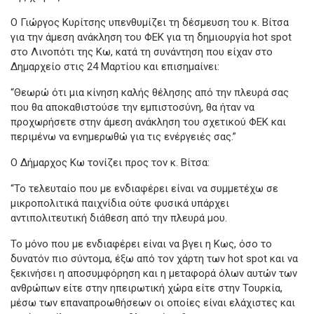
Ο Γιώργος Κυρίτσης υπενθυμίζει τη δέσμευση του κ. Βίτσα
για την άμεση ανάκληση του ΦΕΚ για τη δημιουργία hot spot
στο Λινοπότι της Κω, κατά τη συνάντηση που είχαν στο
Δημαρχείο στις 24 Μαρτίου και επισημαίνει:
“Θεωρώ ότι μια κίνηση καλής θέλησης από την πλευρά σας
που θα αποκαθιστούσε την εμπιστοσύνη, θα ήταν να
προχωρήσετε στην άμεση ανάκληση του σχετικού ΦΕΚ και
περιμένω να ενημερωθώ για τις ενέργειές σας.”
Ο Δήμαρχος Κω τονίζει προς τον κ. Βίτσα:
“Το τελευταίο που με ενδιαφέρει είναι να συμμετέχω σε
μικροπολιτικά παιχνίδια ούτε φυσικά υπάρχει
αντιπολιτευτική διάθεση από την πλευρά μου.
Το μόνο που με ενδιαφέρει είναι να βγει η Κως, όσο το
δυνατόν πιο σύντομα, έξω από τον χάρτη των hot spot και να
ξεκινήσει η αποσυμφόρηση και η μεταφορά όλων αυτών των
ανθρώπων είτε στην ηπειρωτική χώρα είτε στην Τουρκία,
μέσω των επαναπροωθήσεων οι οποίες είναι ελάχιστες και