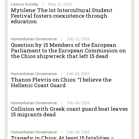
Lesvos Society
/
May 12, 2026
Mytilene: The 1st Intercultural Student
Festival fosters coexistence through
education
Humanitarian Governance
/
Feb 10, 2026
Question by 15 Members of the European
Parliament to the European Commission on
the Chios shipwreck that left 15 dead
Humanitarian Governance
/
Feb 04, 2026
Thanos Plevris on Chios: “I believe the
Hellenic Coast Guard
Humanitarian Governance
/
Feb 04, 2026
Collision with Greek coast guard boat leaves
15 migrants dead
Humanitarian Governance
/
Feb 04, 2026
Tragedy in Chios: At least 15 fatalities –