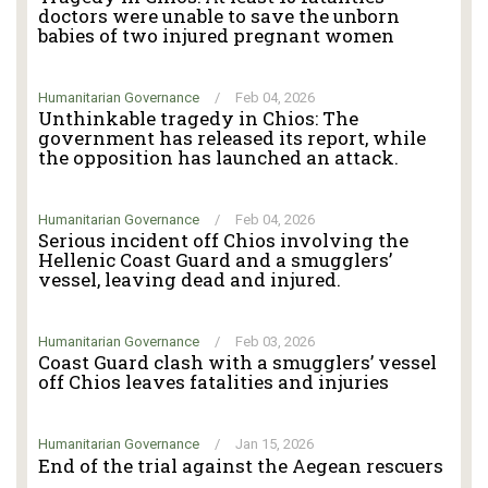
doctors were unable to save the unborn
babies of two injured pregnant women
Humanitarian Governance
/
Feb 04, 2026
Unthinkable tragedy in Chios: The
government has released its report, while
the opposition has launched an attack.
Humanitarian Governance
/
Feb 04, 2026
Serious incident off Chios involving the
Hellenic Coast Guard and a smugglers’
vessel, leaving dead and injured.
Humanitarian Governance
/
Feb 03, 2026
Coast Guard clash with a smugglers’ vessel
off Chios leaves fatalities and injuries
Humanitarian Governance
/
Jan 15, 2026
End of the trial against the Aegean rescuers