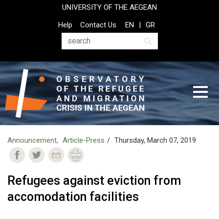
Skip
UNIVERSITY OF THE AEGEAN
to
Top
Help
Contact Us
EN
GR
main
Header
content
Menu
Search
Announcement
Article-Press
Thursday, March 07, 2019
Refugees against eviction from
accomodation facilities