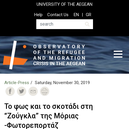
Skip
UNIVERSITY OF THE AEGEAN
to
Top
Help
Contact Us
EN
GR
main
Header
content
Menu
Search
Article-Press
Saturday, November 30, 2019
Το φως και το σκοτάδι στη
“Ζούγκλα” της Μόριας
-Φωτορεπορτάζ