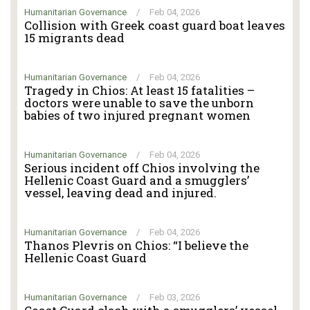
Humanitarian Governance
/
Feb 04, 2026
Collision with Greek coast guard boat leaves
15 migrants dead
Humanitarian Governance
/
Feb 04, 2026
Tragedy in Chios: At least 15 fatalities –
doctors were unable to save the unborn
babies of two injured pregnant women
Humanitarian Governance
/
Feb 04, 2026
Serious incident off Chios involving the
Hellenic Coast Guard and a smugglers’
vessel, leaving dead and injured.
Humanitarian Governance
/
Feb 04, 2026
Thanos Plevris on Chios: “I believe the
Hellenic Coast Guard
Humanitarian Governance
/
Feb 03, 2026