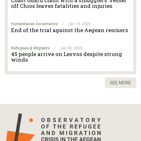
Coast Guard clash with a smugglers’ vessel
off Chios leaves fatalities and injuries
Humanitarian Governance
/
Jan 15, 2026
End of the trial against the Aegean rescuers
Refugees & Migrants
/
Jan 03, 2026
45 people arrive on Lesvos despite strong
winds
SEE MORE