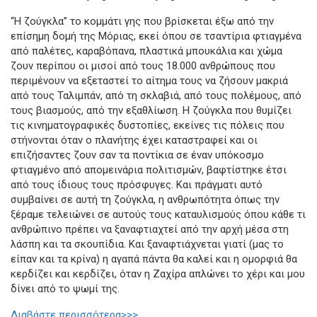
“Η ζούγκλα” το κομμάτι γης που βρίσκεται έξω από την
επίσημη δομή της Μόριας, εκεί όπου σε τσαντίρια φτιαγμένα
από παλέτες, καραβόπανα, πλαστικά μπουκάλια και χώμα
ζουν περίπου οι μισοί από τους 18.000 ανθρώπους που
περιμένουν να εξεταστεί το αίτημα τους να ζήσουν μακριά
από τους Ταλιμπάν, από τη σκλαβιά, από τους πολέμους, από
τους βιασμούς, από την εξαθλίωση. Η ζούγκλα που θυμίζει
τις κινηματογραφικές δυστοπίες, εκείνες τις πόλεις που
στήνονται όταν ο πλανήτης έχει καταστραφεί και οι
επιζήσαντες ζουν σαν τα ποντίκια σε έναν υπόκοσμο
φτιαγμένο από απομεινάρια πολιτισμών, βαφτίστηκε έτσι
από τους ίδιους τους πρόσφυγες. Και πράγματι αυτό
συμβαίνει σε αυτή τη ζούγκλα, η ανθρωπότητα όπως την
ξέραμε τελειώνει σε αυτούς τους καταυλισμούς όπου κάθε τι
ανθρώπινο πρέπει να ξαναφτιαχτεί από την αρχή μέσα στη
λάσπη και τα σκουπίδια. Και ξαναφτιάχνεται γιατί (μας το
είπαν και τα κρίνα) η αγαπά πάντα θα καλεί και η ομορφιά θα
κερδίζει και κερδίζει, όταν η Ζαχίρα απλώνει το χέρι και μου
δίνει από το ψωμί της.
Διαβάστε περισσότερα>>>