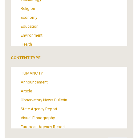
Religion
Economy
Education
Environment
Health
Tourism
CONTENT TYPE
Politics
Media
HUMANCITY
Institutional Arrangements
Announcement
Support of Refugees and Migrants
Article
Material Culture
Observatory News Bulletin
Art
State Agency Report
Visual Ethnography
European Agency Report
Ιnter-Govermental Organization Report