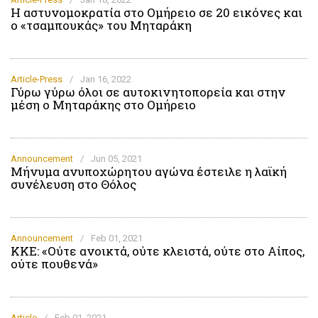
Η αστυνομοκρατία στο Ομήρειο σε 20 εικόνες και
ο «τσαμπουκάς» του Μηταράκη
Article-Press
/
Jan 16, 2022
Γύρω γύρω όλοι σε αυτοκινητοπορεία και στην
μέση ο Μηταράκης στο Ομήρειο
Announcement
/
Jun 05, 2021
Μήνυμα ανυποχώρητου αγώνα έστειλε η λαϊκή
συνέλευση στο Θόλος
Announcement
/
Feb 01, 2021
ΚΚΕ: «Ούτε ανοικτά, ούτε κλειστά, ούτε στο Αίπος,
ούτε πουθενά»
Article
/
Feb 01, 2021