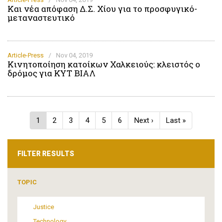
Και νέα απόφαση Δ.Σ. Χίου για το προσφυγικό-
μεταναστευτικό
Article-Press
/
Nov 04, 2019
Κινητοποίηση κατοίκων Χαλκειούς: κλειστός ο
δρόμος για ΚΥΤ ΒΙΑΛ
Pagination
Current
1
Page
2
Page
3
Page
4
Page
5
Page
6
Next
Next ›
Last
Last »
page
page
page
FILTER RESULTS
TOPIC
Justice
Technology