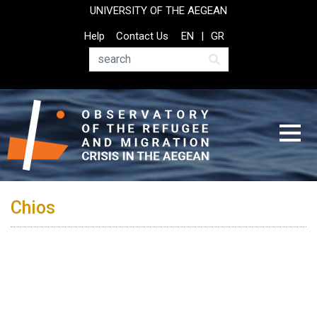
Skip
UNIVERSITY OF THE AEGEAN
to
Top
Help
Contact Us
EN
GR
main
Header
content
Menu
Search
Chios