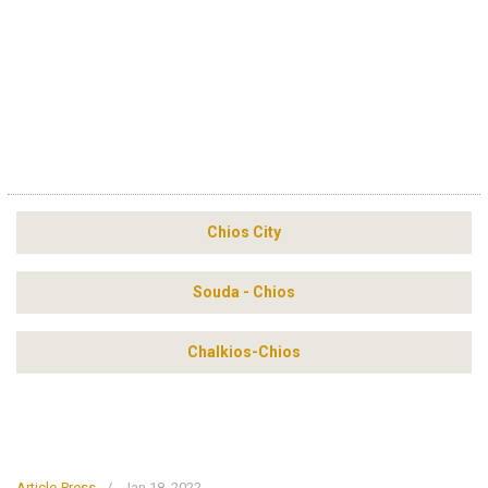
Chios City
Souda - Chios
Chalkios-Chios
Article-Press
/
Jan 18, 2022