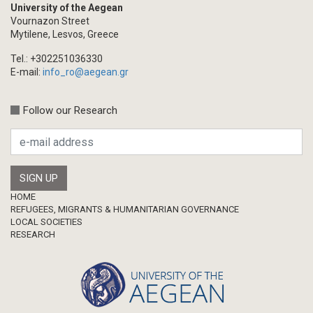
Academic Journal Issue
University of the Aegean
Vournazon Street
Book/Monograph
Mytilene, Lesvos, Greece
Edited Volume
Tel.: +302251036330
Chapter in Collected Volume
E-mail:
info_ro@aegean.gr
Conference-Event
Calls
Follow our Research
Research Publication
Master Thesis
Footer
HOME
REFUGEES, MIGRANTS & HUMANITARIAN GOVERNANCE
LOCAL SOCIETIES
RESEARCH