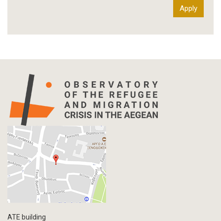
International Organization Report
Report
Article-Press
Press Release
Statistics
Info-graphic
Map
Letter
Interview
Primal Material
Photography
Events
Blogpost
Multimedia
Academic Journal Article
ATE building