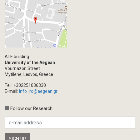
Primal Material
Photography
Events
Blogpost
Multimedia
Academic Journal Article
ATE building
Academic Journal Issue
University of the Aegean
Vournazon Street
Book/Monograph
Mytilene, Lesvos, Greece
Edited Volume
Tel.: +302251036330
Chapter in Collected Volume
E-mail:
info_ro@aegean.gr
Conference-Event
Calls
Follow our Research
Research Publication
Master Thesis