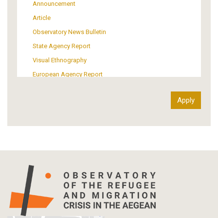
Institutional Arrangements
Announcement
Support of Refugees and Migrants
Article
Material Culture
Observatory News Bulletin
Art
State Agency Report
Visual Ethnography
European Agency Report
Ιnter-Govermental Organization Report
International Organization Report
Report
Article-Press
Press Release
Statistics
Info-graphic
Map
Letter
Interview