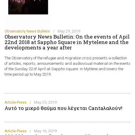
Observatory News Bulletin
/
May 29, 2019
Observatory News Bulletin: On the events of Apil
22nd 2018 at Sappho Square in Mytelene and the
developments a year after
The Observatory of the refugee and migration crisis presents a collection
of articles, reports, announcements and audiovisual material on the events
of the Sunday 22 of April at Sappho square in Mytilene and covers the
time period up to May 2019.
Article-Press
/
May 25, 2019
Αυτό το μικρό θαύμα που λέγεται Cantaλαλούν!
Article-Press
/
May 16, 2019