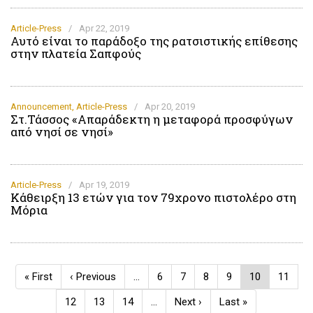
Article-Press
/
Apr 22, 2019
Αυτό είναι το παράδοξο της ρατσιστικής επίθεσης
στην πλατεία Σαπφούς
Announcement
,
Article-Press
/
Apr 20, 2019
Στ.Τάσσος «Απαράδεκτη η μεταφορά προσφύγων
από νησί σε νησί»
Article-Press
/
Apr 19, 2019
Κάθειρξη 13 ετών για τον 79χρονο πιστολέρο στη
Μόρια
Pagination
First
« First
Previous
‹ Previous
…
Page
6
Page
7
Page
8
Page
9
Current
10
Page
11
page
page
page
Page
12
Page
13
Page
14
…
Next
Next ›
Last
Last »