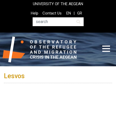
Skip
UNIVERSITY OF THE AEGEAN
to
Top
Help
Contact Us
EN
GR
main
Header
content
Menu
Search
Lesvos