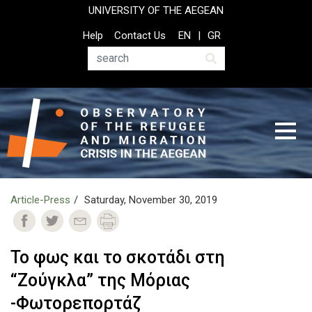
Skip
UNIVERSITY OF THE AEGEAN
to
Top
Help
Contact Us
EN
GR
main
Header
content
Menu
Search
Article-Press
Saturday, November 30, 2019
Το φως και το σκοτάδι στη
“Ζούγκλα” της Μόριας
-Φωτορεπορτάζ