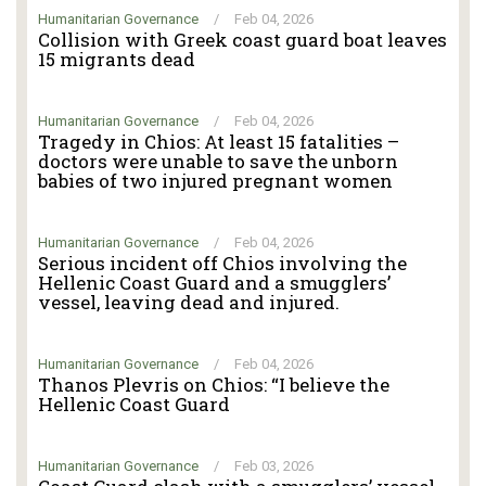
Humanitarian Governance
/
Feb 04, 2026
Collision with Greek coast guard boat leaves
15 migrants dead
Humanitarian Governance
/
Feb 04, 2026
Tragedy in Chios: At least 15 fatalities –
doctors were unable to save the unborn
babies of two injured pregnant women
Humanitarian Governance
/
Feb 04, 2026
Serious incident off Chios involving the
Hellenic Coast Guard and a smugglers’
vessel, leaving dead and injured.
Humanitarian Governance
/
Feb 04, 2026
Thanos Plevris on Chios: “I believe the
Hellenic Coast Guard
Humanitarian Governance
/
Feb 03, 2026