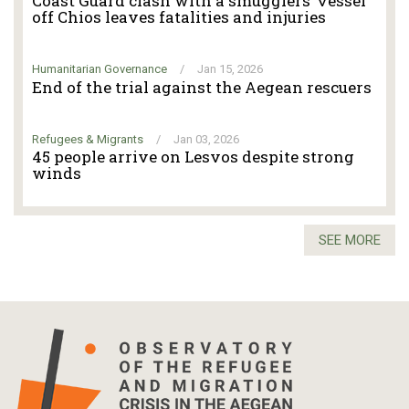
Coast Guard clash with a smugglers’ vessel
off Chios leaves fatalities and injuries
Humanitarian Governance
/
Jan 15, 2026
End of the trial against the Aegean rescuers
Refugees & Migrants
/
Jan 03, 2026
45 people arrive on Lesvos despite strong
winds
SEE MORE