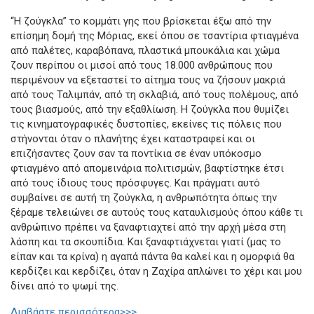
“Η ζούγκλα” το κομμάτι γης που βρίσκεται έξω από την
επίσημη δομή της Μόριας, εκεί όπου σε τσαντίρια φτιαγμένα
από παλέτες, καραβόπανα, πλαστικά μπουκάλια και χώμα
ζουν περίπου οι μισοί από τους 18.000 ανθρώπους που
περιμένουν να εξεταστεί το αίτημα τους να ζήσουν μακριά
από τους Ταλιμπάν, από τη σκλαβιά, από τους πολέμους, από
τους βιασμούς, από την εξαθλίωση. Η ζούγκλα που θυμίζει
τις κινηματογραφικές δυστοπίες, εκείνες τις πόλεις που
στήνονται όταν ο πλανήτης έχει καταστραφεί και οι
επιζήσαντες ζουν σαν τα ποντίκια σε έναν υπόκοσμο
φτιαγμένο από απομεινάρια πολιτισμών, βαφτίστηκε έτσι
από τους ίδιους τους πρόσφυγες. Και πράγματι αυτό
συμβαίνει σε αυτή τη ζούγκλα, η ανθρωπότητα όπως την
ξέραμε τελειώνει σε αυτούς τους καταυλισμούς όπου κάθε τι
ανθρώπινο πρέπει να ξαναφτιαχτεί από την αρχή μέσα στη
λάσπη και τα σκουπίδια. Και ξαναφτιάχνεται γιατί (μας το
είπαν και τα κρίνα) η αγαπά πάντα θα καλεί και η ομορφιά θα
κερδίζει και κερδίζει, όταν η Ζαχίρα απλώνει το χέρι και μου
δίνει από το ψωμί της.
Διαβάστε περισσότερα>>>