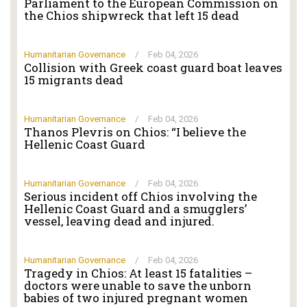
Parliament to the European Commission on
the Chios shipwreck that left 15 dead
Humanitarian Governance
/
Feb 04, 2026
Collision with Greek coast guard boat leaves
15 migrants dead
Humanitarian Governance
/
Feb 04, 2026
Thanos Plevris on Chios: “I believe the
Hellenic Coast Guard
Humanitarian Governance
/
Feb 04, 2026
Serious incident off Chios involving the
Hellenic Coast Guard and a smugglers’
vessel, leaving dead and injured.
Humanitarian Governance
/
Feb 04, 2026
Tragedy in Chios: At least 15 fatalities –
doctors were unable to save the unborn
babies of two injured pregnant women