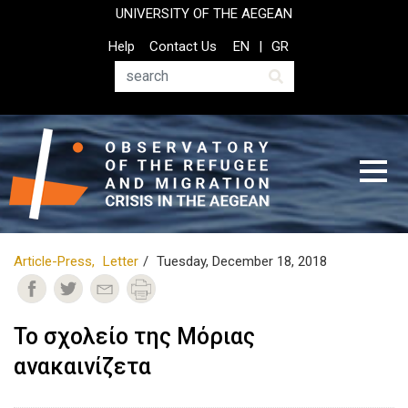
Skip
UNIVERSITY OF THE AEGEAN
to
Top
Help
Contact Us
EN
GR
main
Header
content
Menu
Search
Article-Press
Letter
Tuesday, December 18, 2018
Το σχολείο της Μόριας
ανακαινίζετα