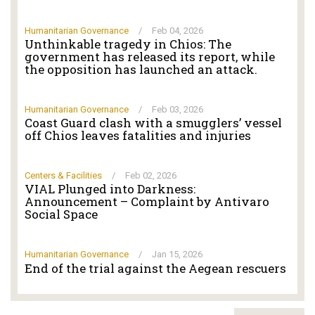
Humanitarian Governance
/
Feb 04, 2026
Unthinkable tragedy in Chios: The
government has released its report, while
the opposition has launched an attack.
Humanitarian Governance
/
Feb 03, 2026
Coast Guard clash with a smugglers’ vessel
off Chios leaves fatalities and injuries
Centers & Facilities
/
Feb 02, 2026
VIAL Plunged into Darkness:
Announcement – Complaint by Antivaro
Social Space
Humanitarian Governance
/
Jan 15, 2026
End of the trial against the Aegean rescuers