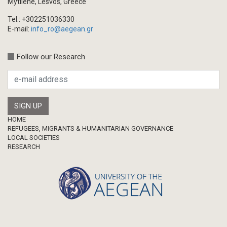
Mytilene, Lesvos, Greece
Tel.: +302251036330
E-mail:
info_ro@aegean.gr
Follow our Research
Footer
HOME
REFUGEES, MIGRANTS & HUMANITARIAN GOVERNANCE
LOCAL SOCIETIES
RESEARCH