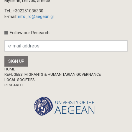
Mytilene, Lesvos, Greece
Tel.: +302251036330
E-mail:
info_ro@aegean.gr
Follow our Research
Footer
HOME
REFUGEES, MIGRANTS & HUMANITARIAN GOVERNANCE
LOCAL SOCIETIES
RESEARCH