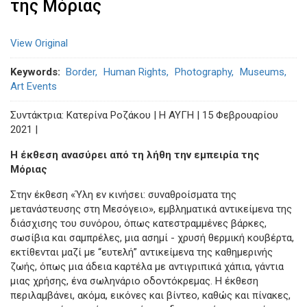
της Μόριας
View Original
Keywords
Border
Human Rights
Photography
Museums
Art Events
Συντάκτρια: Κατερίνα Ροζάκου | Η ΑΥΓΗ | 15 Φεβρουαρίου
2021 |
Η έκθεση ανασύρει από τη λήθη την εμπειρία της
Μόριας
Στην έκθεση «Ύλη εν κινήσει: συναθροίσματα της
μετανάστευσης στη Μεσόγειο», εμβληματικά αντικείμενα της
διάσχισης του συνόρου, όπως κατεστραμμένες βάρκες,
σωσίβια και σαμπρέλες, μια ασημί - χρυσή θερμική κουβέρτα,
εκτίθενται μαζί με “ευτελή” αντικείμενα της καθημερινής
ζωής, όπως μια άδεια καρτέλα με αντιγριπικά χάπια, γάντια
μιας χρήσης, ένα σωληνάριο οδοντόκρεμας. Η έκθεση
περιλαμβάνει, ακόμα, εικόνες και βίντεο, καθώς και πίνακες,