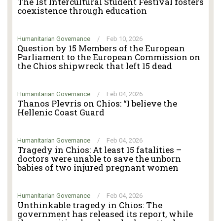
The 1st Intercultural Student Festival fosters
coexistence through education
Humanitarian Governance
/
Feb 10, 2026
Question by 15 Members of the European
Parliament to the European Commission on
the Chios shipwreck that left 15 dead
Humanitarian Governance
/
Feb 04, 2026
Thanos Plevris on Chios: “I believe the
Hellenic Coast Guard
Humanitarian Governance
/
Feb 04, 2026
Tragedy in Chios: At least 15 fatalities –
doctors were unable to save the unborn
babies of two injured pregnant women
Humanitarian Governance
/
Feb 04, 2026
Unthinkable tragedy in Chios: The
government has released its report, while