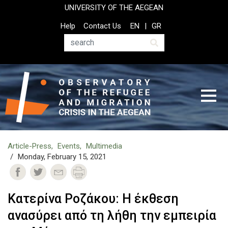
Skip
UNIVERSITY OF THE AEGEAN
to
Top
Help
Contact Us
EN
GR
main
Header
content
Menu
Search
Article-Press
Events
Multimedia
Monday, February 15, 2021
Κατερίνα Ροζάκου: Η έκθεση
ανασύρει από τη λήθη την εμπειρία