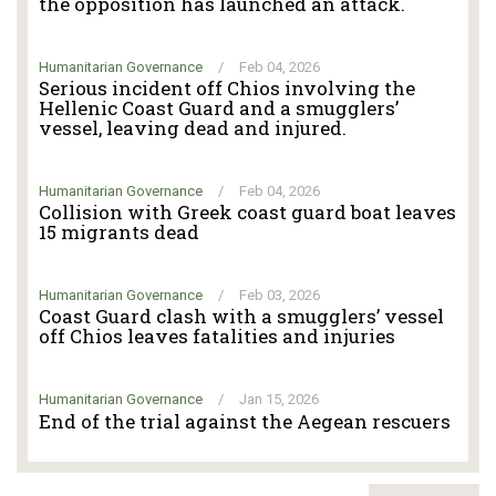
the opposition has launched an attack.
Humanitarian Governance
/
Feb 04, 2026
Serious incident off Chios involving the
Hellenic Coast Guard and a smugglers’
vessel, leaving dead and injured.
Humanitarian Governance
/
Feb 04, 2026
Collision with Greek coast guard boat leaves
15 migrants dead
Humanitarian Governance
/
Feb 03, 2026
Coast Guard clash with a smugglers’ vessel
off Chios leaves fatalities and injuries
Humanitarian Governance
/
Jan 15, 2026
End of the trial against the Aegean rescuers