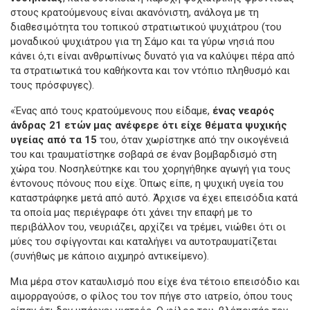
στους κρατούμενους είναι ακανόνιστη, ανάλογα με τη
διαθεσιμότητα του τοπικού στρατιωτικού ψυχιάτρου (του
μοναδικού ψυχιάτρου για τη Σάμο και τα γύρω νησιά που
κάνει ό,τι είναι ανθρωπίνως δυνατό για να καλύψει πέρα από
τα στρατιωτικά του καθήκοντα και τον ντόπιο πληθυσμό και
τους πρόσφυγες).
«Ένας από τους κρατούμενους που είδαμε,
ένας νεαρός
άνδρας 21 ετών μας
ανέφερε ότι είχε θέματα ψυχικής
υγείας από τα 15
του, όταν χωρίστηκε από την οικογένειά
του και τραυματίστηκε σοβαρά σε έναν βομβαρδισμό στη
χώρα του. Νοσηλεύτηκε και του χορηγήθηκε αγωγή για τους
έντονους πόνους που είχε. Όπως είπε, η ψυχική υγεία του
καταστράφηκε μετά από αυτό. Άρχισε να έχει επεισόδια κατά
τα οποία μας περιέγραφε ότι χάνει την επαφή με το
περιβάλλον του, νευριάζει, αρχίζει να τρέμει, νιώθει ότι οι
μύες του σφίγγονται και καταλήγει να αυτοτραυματίζεται
(συνήθως με κάποιο αιχμηρό αντικείμενο).
Μια μέρα στον καταυλισμό που είχε ένα τέτοιο επεισόδιο και
αιμορραγούσε, ο φίλος του τον πήγε στο ιατρείο, όπου τους