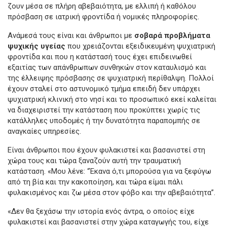
ζουν μέσα σε πλήρη αβεβαιότητα, με ελλιπή ή καθόλου
πρόσβαση σε ιατρική φροντίδα ή νομικές πληροφορίες.
Ανάμεσά τους είναι και άνθρωποι με
σοβαρά προβλήματα
ψυχικής υγείας
που χρειάζονται εξειδικευμένη ψυχιατρική
φροντίδα και που η κατάστασή τους έχει επιδεινωθεί
εξαιτίας των απάνθρωπων συνθηκών στον καταυλισμό και
της έλλειψης πρόσβασης σε ψυχιατρική περίθαλψη. Πολλοί
έχουν σταλεί στο αστυνομικό τμήμα επειδή δεν υπάρχει
ψυχιατρική κλινική στο νησί και το προσωπικό εκεί καλείται
να διαχειριστεί την κατάσταση που προκύπτει χωρίς τις
κατάλληλες υποδομές ή την δυνατότητα παραπομπής σε
αναγκαίες υπηρεσίες.
Είναι άνθρωποι που έχουν φυλακιστεί και βασανιστεί στη
χώρα τους και τώρα ξαναζούν αυτή την τραυματική
κατάσταση. «Μου λένε: “Έκανα ό,τι μπορούσα για να ξεφύγω
από τη βία και την κακοποίηση, και τώρα είμαι πάλι
φυλακισμένος και ζω μέσα στον φόβο και την αβεβαιότητα”.
«Δεν θα ξεχάσω την ιστορία ενός άντρα, ο οποίος είχε
φυλακιστεί και βασανιστεί στην χώρα καταγωγής του, είχε