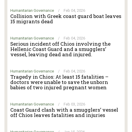
Humanitarian Governance
/
Feb 04, 2026
Collision with Greek coast guard boat leaves
15 migrants dead
Humanitarian Governance
/
Feb 04, 2026
Serious incident off Chios involving the
Hellenic Coast Guard and a smugglers’
vessel, leaving dead and injured.
Humanitarian Governance
/
Feb 04, 2026
Tragedy in Chios: At least 15 fatalities –
doctors were unable to save the unborn
babies of two injured pregnant women
Humanitarian Governance
/
Feb 03, 2026
Coast Guard clash with a smugglers’ vessel
off Chios leaves fatalities and injuries
Humanitarian Governance
/
Jan 15, 2026