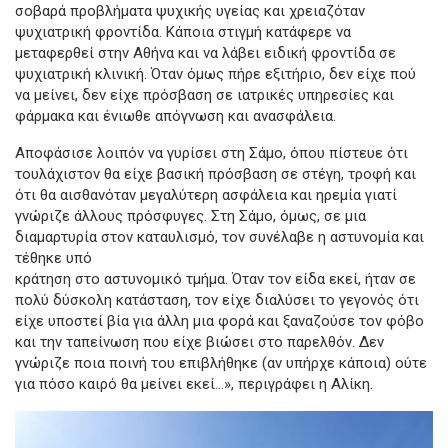
σοβαρά προβλήματα ψυχικής υγείας και χρειαζόταν
ψυχιατρική φροντίδα. Κάποια στιγμή κατάφερε να
μεταφερθεί στην Αθήνα και να λάβει ειδική φροντίδα σε
ψυχιατρική κλινική. Όταν όμως πήρε εξιτήριο, δεν είχε πού
να μείνει, δεν είχε πρόσβαση σε ιατρικές υπηρεσίες και
φάρμακα και ένιωθε απόγνωση και ανασφάλεια.
Αποφάσισε λοιπόν να γυρίσει στη Σάμο, όπου πίστευε ότι
τουλάχιστον θα είχε βασική πρόσβαση σε στέγη, τροφή και
ότι θα αισθανόταν μεγαλύτερη ασφάλεια και ηρεμία γιατί
γνώριζε άλλους πρόσφυγες. Στη Σάμο, όμως, σε μια
διαμαρτυρία στον καταυλισμό, τον συνέλαβε η αστυνομία και
τέθηκε υπό
κράτηση στο αστυνομικό τμήμα. Όταν τον είδα εκεί, ήταν σε
πολύ δύσκολη κατάσταση, τον είχε διαλύσει το γεγονός ότι
είχε υποστεί βία για άλλη μια φορά και ξαναζούσε τον φόβο
και την ταπείνωση που είχε βιώσει στο παρελθόν. Δεν
γνώριζε ποια ποινή του επιβλήθηκε (αν υπήρχε κάποια) ούτε
για πόσο καιρό θα μείνει εκεί…», περιγράφει η Αλίκη.