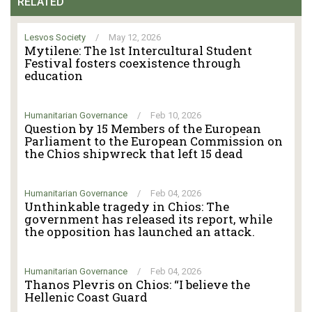
RELATED
Lesvos Society
/
May 12, 2026
Mytilene: The 1st Intercultural Student
Festival fosters coexistence through
education
Humanitarian Governance
/
Feb 10, 2026
Question by 15 Members of the European
Parliament to the European Commission on
the Chios shipwreck that left 15 dead
Humanitarian Governance
/
Feb 04, 2026
Unthinkable tragedy in Chios: The
government has released its report, while
the opposition has launched an attack.
Humanitarian Governance
/
Feb 04, 2026
Thanos Plevris on Chios: “I believe the
Hellenic Coast Guard