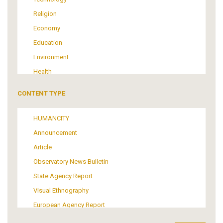
Religion
Economy
Education
Environment
Health
Tourism
CONTENT TYPE
Politics
Media
HUMANCITY
Institutional Arrangements
Announcement
Support of Refugees and Migrants
Article
Material Culture
Observatory News Bulletin
Art
State Agency Report
Visual Ethnography
European Agency Report
Ιnter-Govermental Organization Report