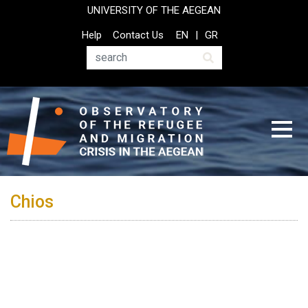
Skip
UNIVERSITY OF THE AEGEAN
to
Top
Help
Contact Us
EN
GR
main
Header
content
Menu
Search
Chios