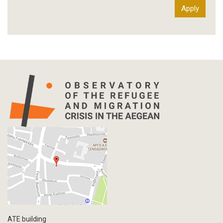
International Organization Report
Report
Article-Press
Press Release
Statistics
Info-graphic
Map
Letter
Interview
Primal Material
Photography
Events
Blogpost
Multimedia
Academic Journal Article
ATE building