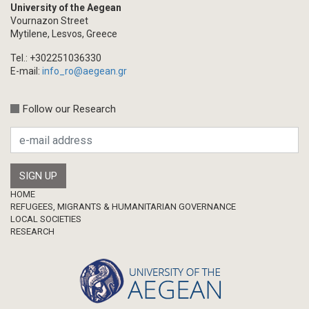
Academic Journal Issue
University of the Aegean
Vournazon Street
Book/Monograph
Mytilene, Lesvos, Greece
Edited Volume
Tel.: +302251036330
Chapter in Collected Volume
E-mail:
info_ro@aegean.gr
Conference-Event
Calls
Follow our Research
Research Publication
Master Thesis
Footer
HOME
REFUGEES, MIGRANTS & HUMANITARIAN GOVERNANCE
LOCAL SOCIETIES
RESEARCH