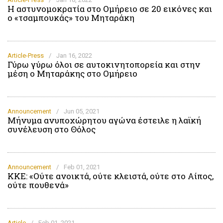
Η αστυνομοκρατία στο Ομήρειο σε 20 εικόνες και
ο «τσαμπουκάς» του Μηταράκη
Article-Press
/
Jan 16, 2022
Γύρω γύρω όλοι σε αυτοκινητοπορεία και στην
μέση ο Μηταράκης στο Ομήρειο
Announcement
/
Jun 05, 2021
Μήνυμα ανυποχώρητου αγώνα έστειλε η λαϊκή
συνέλευση στο Θόλος
Announcement
/
Feb 01, 2021
ΚΚΕ: «Ούτε ανοικτά, ούτε κλειστά, ούτε στο Αίπος,
ούτε πουθενά»
Article
/
Feb 01, 2021