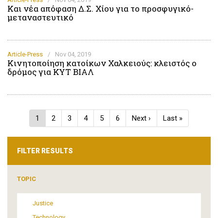
Και νέα απόφαση Δ.Σ. Χίου για το προσφυγικό-
μεταναστευτικό
Article-Press
/
Nov 04, 2019
Κινητοποίηση κατοίκων Χαλκειούς: κλειστός ο
δρόμος για ΚΥΤ ΒΙΑΛ
Pagination
Current
1
Page
2
Page
3
Page
4
Page
5
Page
6
Next
Next ›
Last
Last »
page
page
page
FILTER RESULTS
TOPIC
Justice
Technology