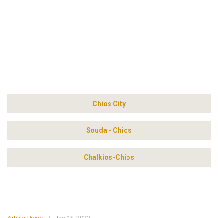
Chios City
Souda - Chios
Chalkios-Chios
Article-Press
/
Jan 18, 2022