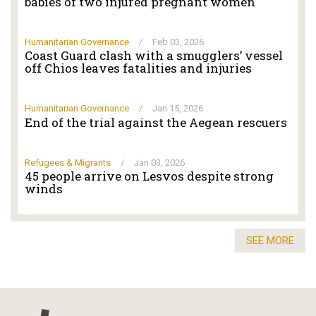
babies of two injured pregnant women
Humanitarian Governance
/
Feb 03, 2026
Coast Guard clash with a smugglers’ vessel
off Chios leaves fatalities and injuries
Humanitarian Governance
/
Jan 15, 2026
End of the trial against the Aegean rescuers
Refugees & Migrants
/
Jan 03, 2026
45 people arrive on Lesvos despite strong
winds
SEE MORE