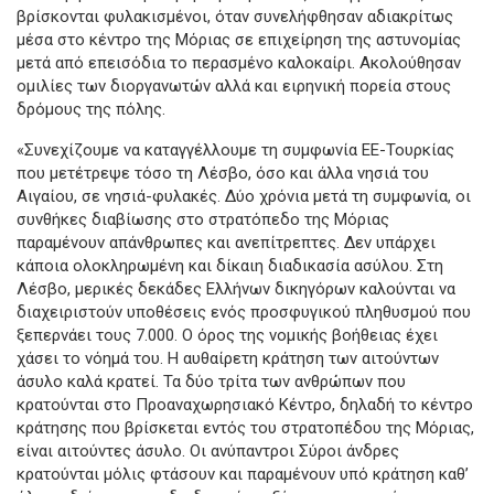
βρίσκονται φυλακισμένοι, όταν συνελήφθησαν αδιακρίτως
μέσα στο κέντρο της Μόριας σε επιχείρηση της αστυνομίας
μετά από επεισόδια το περασμένο καλοκαίρι. Ακολούθησαν
ομιλίες των διοργανωτών αλλά και ειρηνική πορεία στους
δρόμους της πόλης.
«Συνεχίζουμε να καταγγέλλουμε τη συμφωνία ΕΕ-Τουρκίας
που μετέτρεψε τόσο τη Λέσβο, όσο και άλλα νησιά του
Αιγαίου, σε νησιά-φυλακές. Δύο χρόνια μετά τη συμφωνία, οι
συνθήκες διαβίωσης στο στρατόπεδο της Μόριας
παραμένουν απάνθρωπες και ανεπίτρεπτες. Δεν υπάρχει
κάποια ολοκληρωμένη και δίκαιη διαδικασία ασύλου. Στη
Λέσβο, μερικές δεκάδες Ελλήνων δικηγόρων καλούνται να
διαχειριστούν υποθέσεις ενός προσφυγικού πληθυσμού που
ξεπερνάει τους 7.000. Ο όρος της νομικής βοήθειας έχει
χάσει το νόημά του. Η αυθαίρετη κράτηση των αιτούντων
άσυλο καλά κρατεί. Τα δύο τρίτα των ανθρώπων που
κρατούνται στο Προαναχωρησιακό Κέντρο, δηλαδή το κέντρο
κράτησης που βρίσκεται εντός του στρατοπέδου της Μόριας,
είναι αιτούντες άσυλο. Οι ανύπαντροι Σύροι άνδρες
κρατούνται μόλις φτάσουν και παραμένουν υπό κράτηση καθ’