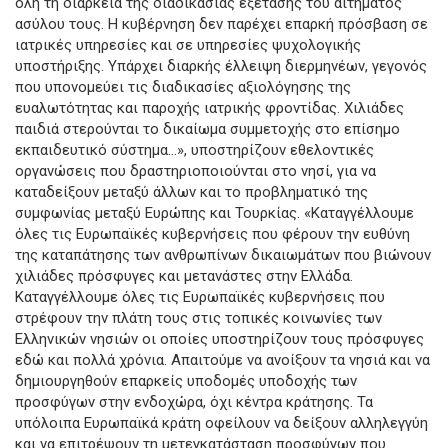
όλη τη διάρκεια της διαδικασίας εξέτασης του αιτήματος
ασύλου τους. Η κυβέρνηση δεν παρέχει επαρκή πρόσβαση σε
ιατρικές υπηρεσίες και σε υπηρεσίες ψυχολογικής
υποστήριξης. Υπάρχει διαρκής έλλειψη διερμηνέων, γεγονός
που υπονομεύει τις διαδικασίες αξιολόγησης της
ευαλωτότητας και παροχής ιατρικής φροντίδας. Χιλιάδες
παιδιά στερούνται το δικαίωμα συμμετοχής στο επίσημο
εκπαιδευτικό σύστημα…», υποστηρίζουν εθελοντικές
οργανώσεις που δραστηριοποιούνται στο νησί, για να
καταδείξουν μεταξύ άλλων και το προβληματικό της
συμφωνίας μεταξύ Ευρώπης και Τουρκίας. «Καταγγέλλουμε
όλες τις Ευρωπαϊκές κυβερνήσεις που φέρουν την ευθύνη
της καταπάτησης των ανθρωπίνων δικαιωμάτων που βιώνουν
χιλιάδες πρόσφυγες και μετανάστες στην Ελλάδα.
Καταγγέλλουμε όλες τις Ευρωπαϊκές κυβερνήσεις που
στρέφουν την πλάτη τους στις τοπικές κοινωνίες των
Ελληνικών νησιών οι οποίες υποστηρίζουν τους πρόσφυγες
εδώ και πολλά χρόνια. Απαιτούμε να ανοίξουν τα νησιά και να
δημιουργηθούν επαρκείς υποδομές υποδοχής των
προσφύγων στην ενδοχώρα, όχι κέντρα κράτησης. Τα
υπόλοιπα Ευρωπαϊκά κράτη οφείλουν να δείξουν αλληλεγγύη
και να επιτρέψουν τη μετεγκατάσταση προσφύγων που