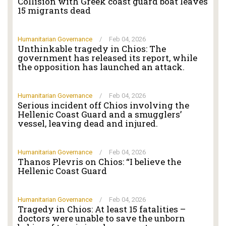
Collision with Greek coast guard boat leaves
15 migrants dead
Humanitarian Governance
/
Feb 04, 2026
Unthinkable tragedy in Chios: The
government has released its report, while
the opposition has launched an attack.
Humanitarian Governance
/
Feb 04, 2026
Serious incident off Chios involving the
Hellenic Coast Guard and a smugglers’
vessel, leaving dead and injured.
Humanitarian Governance
/
Feb 04, 2026
Thanos Plevris on Chios: “I believe the
Hellenic Coast Guard
Humanitarian Governance
/
Feb 04, 2026
Tragedy in Chios: At least 15 fatalities –
doctors were unable to save the unborn