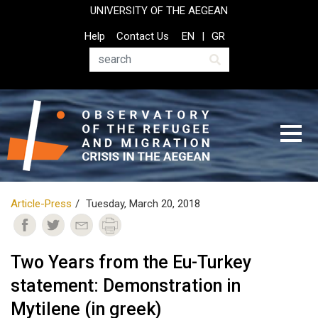
Skip
UNIVERSITY OF THE AEGEAN
to
Top
Help
Contact Us
EN
GR
main
Header
content
Menu
Search
Article-Press
Tuesday, March 20, 2018
Two Years from the Eu-Turkey
statement: Demonstration in
Mytilene (in greek)