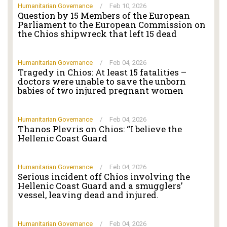
Humanitarian Governance
/
Feb 10, 2026
Question by 15 Members of the European
Parliament to the European Commission on
the Chios shipwreck that left 15 dead
Humanitarian Governance
/
Feb 04, 2026
Tragedy in Chios: At least 15 fatalities –
doctors were unable to save the unborn
babies of two injured pregnant women
Humanitarian Governance
/
Feb 04, 2026
Thanos Plevris on Chios: “I believe the
Hellenic Coast Guard
Humanitarian Governance
/
Feb 04, 2026
Serious incident off Chios involving the
Hellenic Coast Guard and a smugglers’
vessel, leaving dead and injured.
Humanitarian Governance
/
Feb 04, 2026