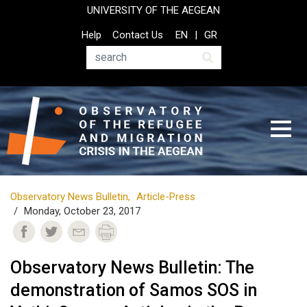
Skip
UNIVERSITY OF THE AEGEAN
to
Top
Help
Contact Us
EN
GR
main
Header
content
Menu
Search
Observatory News Bulletin
Article-Press
Monday, October 23, 2017
Observatory News Bulletin: The
demonstration of Samos SOS in