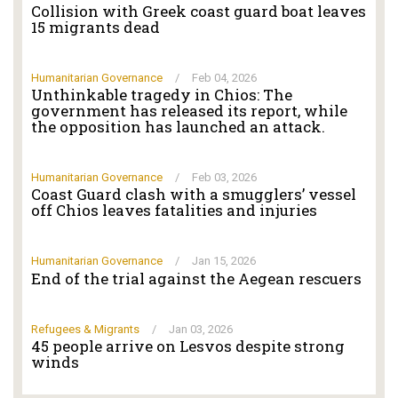
Collision with Greek coast guard boat leaves
15 migrants dead
Humanitarian Governance
/
Feb 04, 2026
Unthinkable tragedy in Chios: The
government has released its report, while
the opposition has launched an attack.
Humanitarian Governance
/
Feb 03, 2026
Coast Guard clash with a smugglers’ vessel
off Chios leaves fatalities and injuries
Humanitarian Governance
/
Jan 15, 2026
End of the trial against the Aegean rescuers
Refugees & Migrants
/
Jan 03, 2026
45 people arrive on Lesvos despite strong
winds