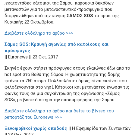
,εκατοντάδες κάτοικοι της Σάμου, παρουσία δεκάδων
μεταναστών ,για το μεταναστευτικό-προσφυγικό που
διοργανώθηκε από την κίνηση
ΣΑΜΟΣ SOS
το πρωί της
Κυριακής 22 Οκτωβρίου.
Διαβάστε ολόκληρο το άρθρο >>>
Σάμος SOS: Κραυγή αγωνίας από κατοίκους και
πρόσφυγες
|| Εuronews || 23 Οκτ. 2017
Σκηνές έχουν στήσει πρόσφυγες στους ελαιώνες έξω από το
hot spot στο Βαθύ της Σάμου. Η χωρητικότητα της δομής
φτάνει τα 750 άτομα. Πολλαπλάσιοι όμως, είναι εκείνοι που
φιλοξενούνται στο νησί. Κάτοικοι και μετανάστες ένωσαν τις
φωνές τους σε μια συγκέντρωση της οργάνωσης «Σάμος
SOS», με βασικό αίτημα την αποσυμφόρηση της Σάμου.
Διαβάστε ολόκληρο το άρθρο και δείτε το βίντεο του
ρεπορτάζ του Euronews >>>
Ξενοφοβικοί χωρίς οπαδούς
|| Η Εφημερίδα των Συντακτών
|| 23 Οκτ. 2017