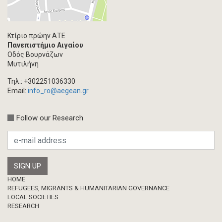
Ανάρτηση Blog
Multimedia
Άρθρο ακαδημαϊκoύ περιοδικού
Κτίριο πρώην ΑΤΕ
Πανεπιστήμιο Αιγαίου
Τεύχος ακαδημαϊκού περιοδικού
Οδός Βουρνάζων
Βιβλίο/Μονογραφία
Μυτιλήνη
Συλλογικός τόμος
Τηλ.: +302251036330
Κεφάλαιο σε συλλογικό τόμο
Email:
info_ro@aegean.gr
Συνέδριο-Εκδήλωση
Follow our Research
Προσκλήσεις
Ερευνητική δημοσίευση
Μεταπτυχιακή Διπλωματική Εργασία
Footer
HOME
REFUGEES, MIGRANTS & HUMANITARIAN GOVERNANCE
LOCAL SOCIETIES
RESEARCH