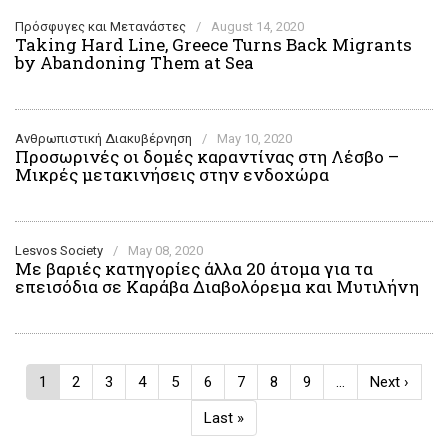
Πρόσφυγες και Μετανάστες
/
August 14, 2020
Taking Hard Line, Greece Turns Back Migrants
by Abandoning Them at Sea
Ανθρωπιστική Διακυβέρνηση
/
May 10, 2020
Προσωρινές οι δομές καραντίνας στη Λέσβο –
Μικρές μετακινήσεις στην ενδοχώρα
Lesvos Society
/
May 08, 2020
Με βαριές κατηγορίες άλλα 20 άτομα για τα
επεισόδια σε Καράβα Διαβολόρεμα και Μυτιλήνη
Pagination
Current
1
Page
2
Page
3
Page
4
Page
5
Page
6
Page
7
Page
8
Page
9
…
Next
Next ›
page
page
Last
Last »
page