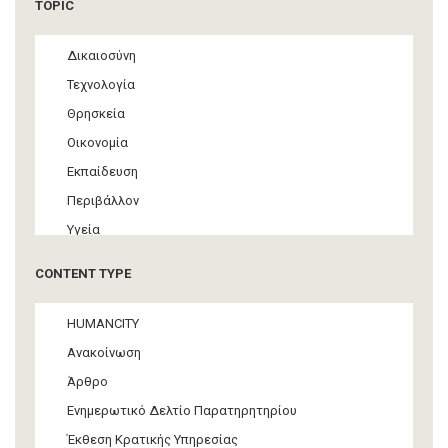
TOPIC
Δικαιοσύνη
Τεχνολογία
Θρησκεία
Οικονομία
Εκπαίδευση
Περιβάλλον
Υγεία
Τουρισμός
CONTENT TYPE
Πολιτική
ΜΜΕ
HUMANCITY
Θεσμικές ρυθμίσεις
Ανακοίνωση
Υποστήριξη Προσφύγων και Μεταναστών
Άρθρο
Υλικός πολιτισμός
Ενημερωτικό Δελτίο Παρατηρητηρίου
Τέχνη
Έκθεση Κρατικής Υπηρεσίας