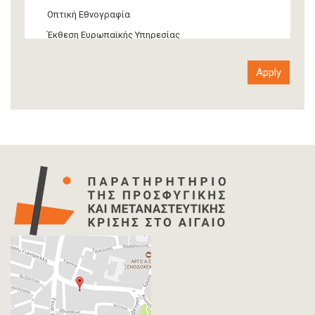
Οπτική Εθνογραφία
Έκθεση Ευρωπαϊκής Υπηρεσίας
Έκθεση Δια-κρατικού Οργανισμού
Έκθεση διεθνούς οργανισμού
Αναφορά
Άρθρο-Τύπος
Δελτίο Τύπου
Στατιστικά Δεδομένα
Info-graphic
Χάρτης
Επιστολή
Συνέντευξη
Πρωτογενές υλικό
Φωτογραφία
Εκδηλώσεις