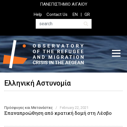
Skip
ΠΑΝΕΠΙΣΤΗΜΙΟ ΑΙΓΑΙΟΥ
to
Top
Help
Contact Us
EN
GR
main
Header
content
Menu
Search
Ελληνική Αστυνομία
Πρόσφυγες και Μετανάστες
/
February 22, 2021
Επαναπροώθηση από κρατική δομή στη Λέσβο